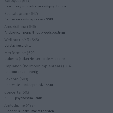
Seroquel (647)
Psychose / schizofrenie - antipsychotica
Escitalopram (647)
Depressie - antidepressiva SSRI
Amoxicilline (646)
Antibiotica - penicillines breedspectrum
Wellbutrin XR (646)
Verslavingsziekten
Metformine (620)
Diabetes (suikerziekte) - orale middelen
Implanon (hormoonimplantaat) (584)
Anticonceptie - overig
Lexapro (509)
Depressie - antidepressiva SSRI
Concerta (503)
ADHD - psychostimulantia
Amlodipine (493)
Bloeddruk - calciumantagonisten