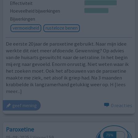
Effectiviteit
Hoeveelheid bijwerkingen
Bijwerkingen
vermoeidheid
rusteloze benen
De eerste 20 jaar de paroxetine gebruikt. Naar mijn idee
werkte dit niet meer afdoende. Gewenning? Op advies
van de huisarts geswitcht naar de setraline. In het begin
mij erg naar gevoeld. Enorm onrustig. Niet weten waar ik
het zoeken moet. Ook het afbouwen van de paroxetine
maakte me ziek, net alsof ik griep had. Na 3 maanden
krabbelde ik langzamerhand gelukkig weer op. H
[lees
meer...]
0 reacties
geef mening
Paroxetine
05-08-2025 | Vrouw | 59