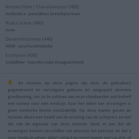
Amoxicilline / Clavulaanzuur (486)
Antibiotica - penicillines breedspectrum
Roaccutane (480)
Acne
Dexamfetamine (446)
ADHD - psychostimulantia
Euthyrox (436)
Schildklier - hypothyroidie (traagwerkend)
De reviews op deze pagina zijn door de gebruikers
gegenereerd en vervolgens gelezen en aangepast alvorens
goedkeuring, om zo te voldoen aan onze standaarden wat betreft
een review voor een medicijn. Voor het delen van ervaringen is
geen medische kennis noodzakelijk. Op deze manier geven de
reviews alleen een beeld van de ervaring van de schrijvers en niet
die van de eigenaar van deze website. Denk er aan dat de
ervaringen kunnen verschillen van persoon tot persoon en dat u
voor medisch advies altijd contact op moet nemen met uw arts of