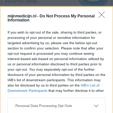
paroxetine (20mg)
Depressie
mijnmedicijn.nl -
Do Not Process My Personal
Effectiviteit
Information
Hoeveelheid bijwerkingen
If you wish to opt-out of the sale, sharing to third parties, or
geen enkele werking, bijwerking, of ontwenning. mee
processing of your personal or sensitive information for
gestopt en"next"
targeted advertising by us, please use the below opt-out
section to confirm your selection. Please note that after your
0 reacties
geef mening
opt-out request is processed you may continue seeing
interest-based ads based on personal information utilized by
us or personal information disclosed to third parties prior to
your opt-out. You may separately opt-out of the further
Paroxetine
disclosure of your personal information by third parties on the
03-04-2025 | Vrouw | 67
IAB’s list of downstream participants. This information may
paroxetine (20mg)
also be disclosed by us to third parties on the
IAB’s List of
Depressie
Downstream Participants
that may further disclose it to other
third parties.
Effectiviteit
Hoeveelheid bijwerkingen
Personal Data Processing Opt Outs
Bijwerkingen