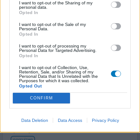
I want to opt-out of the Sharing of my
wazig in het hoofd
personal data.
Opted In
Na 1 jaar van 10 mg naar 20 mg paroxetine sinds 6 februari,
I want to opt-out of the Sale of my
dus verhoogd. Nu sinds 6 februari twee maanden 20 mg.
Personal Data.
Opted In
nog wel veel onrust,hoofdpijn ,moe, soort van
angstig,droge mond. Blijft dat. ? En hoe lang?
I want to opt-out of processing my
Personal Data for Targeted Advertising.
Opted In
0 reacties
geef mening
I want to opt-out of Collection, Use,
Retention, Sale, and/or Sharing of my
Personal Data that Is Unrelated with the
Paroxetine
Purposes for which it was collected.
Opted Out
26-02-2025 | Vrouw | 60
paroxetine (10mg)
CONFIRM
Depressie
Effectiviteit
Data Deletion
Data Access
Privacy Policy
Hoeveelheid bijwerkingen
Bijwerkingen
oorsuizen