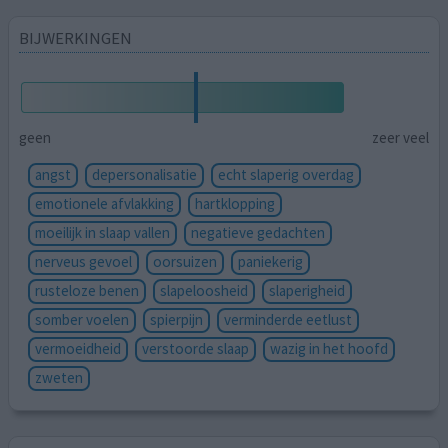
BIJWERKINGEN
geen
zeer veel
angst
depersonalisatie
echt slaperig overdag
emotionele afvlakking
hartklopping
moeilijk in slaap vallen
negatieve gedachten
nerveus gevoel
oorsuizen
paniekerig
rusteloze benen
slapeloosheid
slaperigheid
somber voelen
spierpijn
verminderde eetlust
vermoeidheid
verstoorde slaap
wazig in het hoofd
zweten