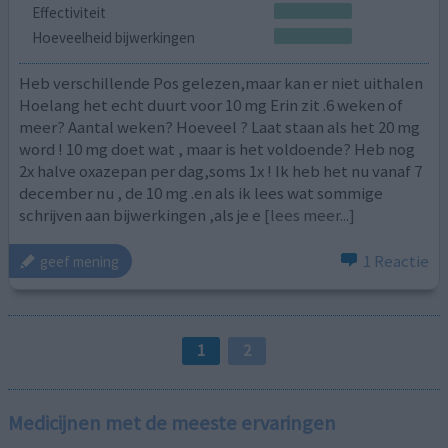
Effectiviteit
Hoeveelheid bijwerkingen
Heb verschillende Pos gelezen,maar kan er niet uithalen
Hoelang het echt duurt voor 10 mg Erin zit .6 weken of
meer? Aantal weken? Hoeveel ? Laat staan als het 20 mg
word ! 10 mg doet wat , maar is het voldoende? Heb nog
2x halve oxazepan per dag,soms 1x ! Ik heb het nu vanaf 7
december nu , de 10 mg .en als ik lees wat sommige
schrijven aan bijwerkingen ,als je e
[lees meer...]
1 Reactie
geef mening
1
2
Medicijnen met de meeste ervaringen