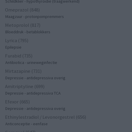
Schildklier - hypothyroidie (traagwerkend)
Omeprazol (848)
Maagzuur - protonpompremmers
Metoprolol (817)
Bloeddruk - betablokkers
Lyrica (795)
Epilepsie
Furabid (735)
Antibiotica - urineweginfectie
Mirtazapine (731)
Depressie - antidepressiva overig
Amitriptyline (699)
Depressie - antidepressiva TCA
Efexor (665)
Depressie - antidepressiva overig
Ethinylestradiol / Levonorgestrel (656)
Anticonceptie - eenfase