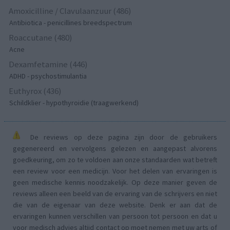
Amoxicilline / Clavulaanzuur (486)
Antibiotica - penicillines breedspectrum
Roaccutane (480)
Acne
Dexamfetamine (446)
ADHD - psychostimulantia
Euthyrox (436)
Schildklier - hypothyroidie (traagwerkend)
De reviews op deze pagina zijn door de gebruikers
gegenereerd en vervolgens gelezen en aangepast alvorens
goedkeuring, om zo te voldoen aan onze standaarden wat betreft
een review voor een medicijn. Voor het delen van ervaringen is
geen medische kennis noodzakelijk. Op deze manier geven de
reviews alleen een beeld van de ervaring van de schrijvers en niet
die van de eigenaar van deze website. Denk er aan dat de
ervaringen kunnen verschillen van persoon tot persoon en dat u
voor medisch advies altijd contact op moet nemen met uw arts of