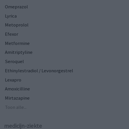
Omeprazol
Lyrica
Metoprolol
Efexor
Metformine
Amitriptyline
Seroquel
Ethinylestradiol / Levonorgestrel
Lexapro
Amoxicilline
Mirtazapine
Toon alle...
medicijn-ziekte