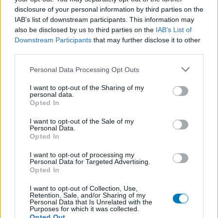
Schildklier - hypothyroidie (traagwerkend)
disclosure of your personal information by third parties on the
Omeprazol (848)
IAB’s list of downstream participants. This information may
Maagzuur - protonpompremmers
also be disclosed by us to third parties on the
IAB’s List of
Downstream Participants
that may further disclose it to other
Metoprolol (817)
third parties.
Bloeddruk - betablokkers
Lyrica (795)
Personal Data Processing Opt Outs
Epilepsie
I want to opt-out of the Sharing of my
Furabid (735)
personal data.
Opted In
Antibiotica - urineweginfectie
Mirtazapine (731)
I want to opt-out of the Sale of my
Personal Data.
Depressie - antidepressiva overig
Opted In
Amitriptyline (699)
Depressie - antidepressiva TCA
I want to opt-out of processing my
Personal Data for Targeted Advertising.
Efexor (665)
Opted In
Depressie - antidepressiva overig
I want to opt-out of Collection, Use,
Ethinylestradiol / Levonorgestrel (656)
Retention, Sale, and/or Sharing of my
Personal Data that Is Unrelated with the
Anticonceptie - eenfase
Purposes for which it was collected.
Opted Out