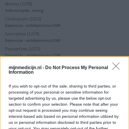
Mirena (2378)
Anticonceptie - overig
Citalopram (1513)
Depressie - antidepressiva SSRI
Sertraline (1274)
Depressie - antidepressiva SSRI
Paroxetine (1272)
Depressie - antidepressiva SSRI
Simvastatine (1228)
mijnmedicijn.nl -
Do Not Process My Personal
Cholesterol
Information
Champix (1187)
Verslavingsziekten
If you wish to opt-out of the sale, sharing to third parties, or
processing of your personal or sensitive information for
Venlafaxine (1004)
targeted advertising by us, please use the below opt-out
Depressie - antidepressiva overig
section to confirm your selection. Please note that after your
Tramadol (939)
opt-out request is processed you may continue seeing
Pijn - morfine-achtigen
interest-based ads based on personal information utilized by
us or personal information disclosed to third parties prior to
Thyrax Duotab (882)
your opt-out. You may separately opt-out of the further