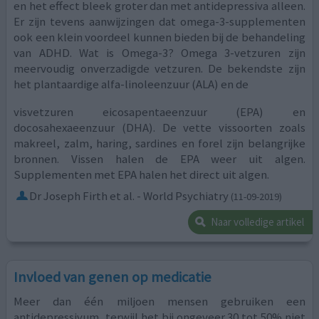
en het effect bleek groter dan met antidepressiva alleen.
Er zijn tevens aanwijzingen dat omega-3-supplementen
ook een klein voordeel kunnen bieden bij de behandeling
van ADHD. Wat is Omega-3? Omega 3-vetzuren zijn
meervoudig onverzadigde vetzuren. De bekendste zijn
het plantaardige alfa-linoleenzuur (ALA) en de
visvetzuren eicosapentaeenzuur (EPA) en
docosahexaeenzuur (DHA). De vette vissoorten zoals
makreel, zalm, haring, sardines en forel zijn belangrijke
bronnen. Vissen halen de EPA weer uit algen.
Supplementen met EPA halen het direct uit algen.
Dr Joseph Firth et al. - World Psychiatry
(11-09-2019)
Naar volledige artikel
Invloed van genen op medicatie
Meer dan één miljoen mensen gebruiken een
antidepressivum, terwijl het bij ongeveer 30 tot 50% niet