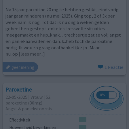
Na 15 jaar parxotine 20 mg te hebben geslikt, eind vorig
jaar gaan minderen (nu mei 2025). Ging top, 2 of 3x per
week nam ik nog. Tot dat ik nu ong 6 weken gelden
geheel ben gestopt..enkele stressvolle situaties
meegemaakt en hup..knak…trechtertje zat te vol; angst
en paniekaanvallen en dan..k..heb toch de paroxitine
nodig. Ik wou zo graag onafhankelijk zijn.. Maar
nu..op
[lees meer...]
1 Reactie
geef mening
Paroxetine
22-05-2025 | Vrouw | 52
paroxetine (30mg)
Angst & paniekstoornis
Effectiviteit
Hoeveelheid bijwerkingen