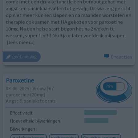
combi met een drukke functie een burnout gehad met
angst- en paniekaanvallen tot gevolg. Dit was erg gericht
op niet meer kunnen slapen en na maanden worstelen en
therapie ook samen met HA gekozen voor paroxetine
10mg. Na een helse start begon het na 2 weken te
werken, super fijn!!!! Nu 3 jaar later voelde ik mij super
[lees meer...]
0 reacties
geef mening
Paroxetine
08-06-2025 | Vrouw | 67
paroxetine (20mg)
Angst & paniekstoornis
Effectiviteit
Hoeveelheid bijwerkingen
Bijwerkingen
rusteloze benen
nachtmerries
Gewichtstoename