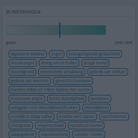
BIJWERKINGEN
geen
zeer veel
algemene malaise
angst
beangstigende gedachten
doodsangst
drang om te huilen
droge mond
duizeligheid
emotionele afvlakking
gebrek aan eetlust
gebrek aan emoties
gewichtstoename
handen trillen of trillen tijdens het rusten
irrationele angst
lichte duizeligheid
lusteloos
maagpijn voor misselijkheid/braken
misselijkheid
moeilijk in slaap vallen
moeite met slapen
nachtmerries
obstipatie
ongerustheid
rusteloze benen
slaapgebrek
slapeloosheid
somber voelen