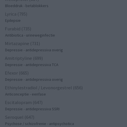
Bloeddruk - betablokkers
Lyrica (795)
Epilepsie
Furabid (735)
Antibiotica - urineweginfectie
Mirtazapine (731)
Depressie - antidepressiva overig
Amitriptyline (699)
Depressie - antidepressiva TCA
Efexor (665)
Depressie - antidepressiva overig
Ethinylestradiol / Levonorgestrel (656)
Anticonceptie - eenfase
Escitalopram (647)
Depressie - antidepressiva SSRI
Seroquel (647)
Psychose / schizofrenie - antipsychotica