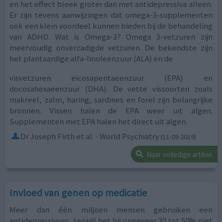
en het effect bleek groter dan met antidepressiva alleen.
Er zijn tevens aanwijzingen dat omega-3-supplementen
ook een klein voordeel kunnen bieden bij de behandeling
van ADHD. Wat is Omega-3? Omega 3-vetzuren zijn
meervoudig onverzadigde vetzuren. De bekendste zijn
het plantaardige alfa-linoleenzuur (ALA) en de
visvetzuren eicosapentaeenzuur (EPA) en
docosahexaeenzuur (DHA). De vette vissoorten zoals
makreel, zalm, haring, sardines en forel zijn belangrijke
bronnen. Vissen halen de EPA weer uit algen.
Supplementen met EPA halen het direct uit algen.
Dr Joseph Firth et al. - World Psychiatry
(11-09-2019)
Naar volledige artikel
Invloed van genen op medicatie
Meer dan één miljoen mensen gebruiken een
antidepressivum, terwijl het bij ongeveer 30 tot 50% niet