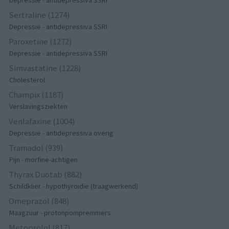
Depressie - antidepressiva SSRI
Sertraline (1274)
Depressie - antidepressiva SSRI
Paroxetine (1272)
Depressie - antidepressiva SSRI
Simvastatine (1228)
Cholesterol
Champix (1187)
Verslavingsziekten
Venlafaxine (1004)
Depressie - antidepressiva overig
Tramadol (939)
Pijn - morfine-achtigen
Thyrax Duotab (882)
Schildklier - hypothyroidie (traagwerkend)
Omeprazol (848)
Maagzuur - protonpompremmers
Metoprolol (817)