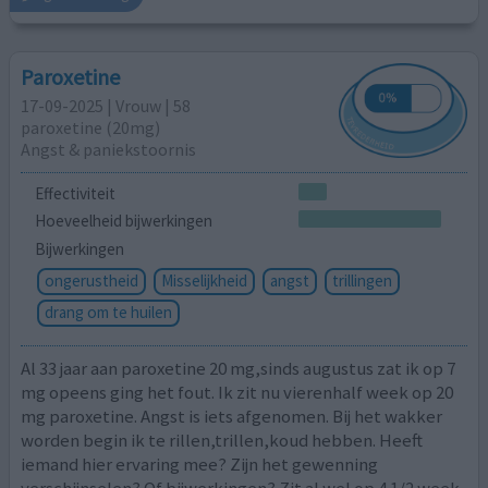
Paroxetine
17-09-2025 | Vrouw | 58
paroxetine (20mg)
Angst & paniekstoornis
Effectiviteit
Hoeveelheid bijwerkingen
Bijwerkingen
ongerustheid
Misselijkheid
angst
trillingen
drang om te huilen
Al 33 jaar aan paroxetine 20 mg,sinds augustus zat ik op 7
mg opeens ging het fout. Ik zit nu vierenhalf week op 20
mg paroxetine. Angst is iets afgenomen. Bij het wakker
worden begin ik te rillen,trillen,koud hebben. Heeft
iemand hier ervaring mee? Zijn het gewenning
verschijnselen? Of bijwerkingen? Zit al wel op 4 1/2 week