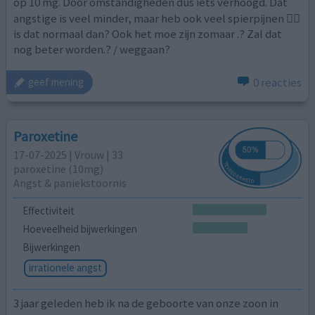
op 10 mg. Door omstandigheden dus iets verhoogd. Dat
angstige is veel minder, maar heb ook veel spierpijnen 🤷‍♀️
is dat normaal dan? Ook het moe zijn zomaar .? Zal dat
nog beter worden.? / weggaan?
0 reacties
geef mening
Paroxetine
17-07-2025 | Vrouw | 33
paroxetine (10mg)
Angst & paniekstoornis
Effectiviteit
Hoeveelheid bijwerkingen
Bijwerkingen
irrationele angst
3 jaar geleden heb ik na de geboorte van onze zoon in