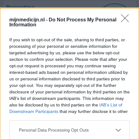
Paroxetine
07-02-2026 | Vrouw | 39
mijnmedicijn.nl -
Do Not Process My Personal
paroxetine (20mg)
Information
Angst & paniekstoornis
If you wish to opt-out of the sale, sharing to third parties, or
Effectiviteit
processing of your personal or sensitive information for
Hoeveelheid bijwerkingen
targeted advertising by us, please use the below opt-out
Bijwerkingen
section to confirm your selection. Please note that after your
beangstigende gedachten
angst
vermoeidheid
opt-out request is processed you may continue seeing
interest-based ads based on personal information utilized by
us or personal information disclosed to third parties prior to
Na 15 jaar 20mg te gebruiken ging het fantastisch,
your opt-out. You may separately opt-out of the further
helemaal de laatste jaren. Nu ging ik afbouwen in 4
disclosure of your personal information by third parties on the
weken tijd na 10mg, dit leek goed te gaan maar bam
IAB’s list of downstream participants. This information may
angsten weer terug. Nu weer opbouwen naar 20mg wat
also be disclosed by us to third parties on the
IAB’s List of
een hel is dit. Ik zit op dag 4 van opbouw maar vreselijk.
Downstream Participants
that may further disclose it to other
Die gedachten wordt er gek van. Moest het even kwijt.
third parties.
0 reacties
geef mening
Personal Data Processing Opt Outs