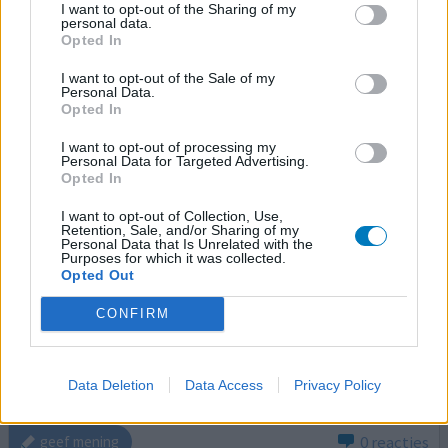
I want to opt-out of the Sharing of my
personal data.
Opted In
Paroxetine
07-01-2026 | Vrouw | 67
I want to opt-out of the Sale of my
paroxetine (20mg)
Personal Data.
Opted In
Angst & paniekstoornis
I want to opt-out of processing my
Effectiviteit
Personal Data for Targeted Advertising.
Hoeveelheid bijwerkingen
Opted In
Bijwerkingen
I want to opt-out of Collection, Use,
Retention, Sale, and/or Sharing of my
vermoeidheid
moeilijk in slaap vallen
lichte duizeligheid
Personal Data that Is Unrelated with the
Purposes for which it was collected.
Opted Out
Hoi allen Hebben jullie ook dat het na 2 jaar paroxetine 20
mg ,soms lichte paniek bij afspraak controle ziekenhuis
CONFIRM
en zo toch even een huilbui komt door de stress? Maar als
er iets spannends moet gebeuren of gebeurd is….ik wel
heel snel van slag ben?🤷‍♀️.zal dit nog anders worden? Of
Data Deletion
Data Access
Privacy Policy
toch overgaan naar andere A.d.? Lees het graag
0 reacties
geef mening