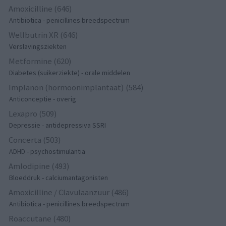
Amoxicilline (646)
Antibiotica - penicillines breedspectrum
Wellbutrin XR (646)
Verslavingsziekten
Metformine (620)
Diabetes (suikerziekte) - orale middelen
Implanon (hormoonimplantaat) (584)
Anticonceptie - overig
Lexapro (509)
Depressie - antidepressiva SSRI
Concerta (503)
ADHD - psychostimulantia
Amlodipine (493)
Bloeddruk - calciumantagonisten
Amoxicilline / Clavulaanzuur (486)
Antibiotica - penicillines breedspectrum
Roaccutane (480)