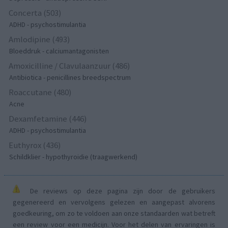
Concerta (503)
ADHD - psychostimulantia
Amlodipine (493)
Bloeddruk - calciumantagonisten
Amoxicilline / Clavulaanzuur (486)
Antibiotica - penicillines breedspectrum
Roaccutane (480)
Acne
Dexamfetamine (446)
ADHD - psychostimulantia
Euthyrox (436)
Schildklier - hypothyroidie (traagwerkend)
De reviews op deze pagina zijn door de gebruikers
gegenereerd en vervolgens gelezen en aangepast alvorens
goedkeuring, om zo te voldoen aan onze standaarden wat betreft
een review voor een medicijn. Voor het delen van ervaringen is