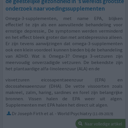
de geestelijke gezondheid in 's werelds grootste
onderzoek naar voedingssupplementen
Omega-3-supplementen, met name EPA, blijken
effectief te zijn als een aanvullende behandeling voor
ernstige depressie,. De symptomen werden verminderd
en het effect bleek groter dan met antidepressiva alleen.
Er zijn tevens aanwijzingen dat omega-3-supplementen
ook een klein voordeel kunnen bieden bij de behandeling
van ADHD. Wat is Omega-3? Omega 3-vetzuren zijn
meervoudig onverzadigde vetzuren. De bekendste zijn
het plantaardige alfa-linoleenzuur (ALA) en de
visvetzuren eicosapentaeenzuur (EPA) en
docosahexaeenzuur (DHA). De vette vissoorten zoals
makreel, zalm, haring, sardines en forel zijn belangrijke
bronnen. Vissen halen de EPA weer uit algen.
Supplementen met EPA halen het direct uit algen.
Dr Joseph Firth et al. - World Psychiatry
(11-09-2019)
Naar volledige artikel