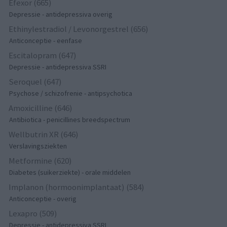
Efexor (665)
Depressie - antidepressiva overig
Ethinylestradiol / Levonorgestrel (656)
Anticonceptie - eenfase
Escitalopram (647)
Depressie - antidepressiva SSRI
Seroquel (647)
Psychose / schizofrenie - antipsychotica
Amoxicilline (646)
Antibiotica - penicillines breedspectrum
Wellbutrin XR (646)
Verslavingsziekten
Metformine (620)
Diabetes (suikerziekte) - orale middelen
Implanon (hormoonimplantaat) (584)
Anticonceptie - overig
Lexapro (509)
Depressie - antidepressiva SSRI