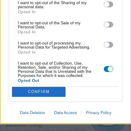
I want to opt-out of the Sharing of my
personal data.
Paroxetine
Opted In
28-08-2022 | Vrouw | 62
I want to opt-out of the Sale of my
paroxetine (10mg)
Personal Data.
Posttraumatische stressstoornis (PTSS)
Opted In
Effectiviteit
I want to opt-out of processing my
Personal Data for Targeted Advertising.
Hoeveelheid bijwerkingen
Opted In
Hallo, een vraag; Benieuwd of er mensen zijn met
I want to opt-out of Collection, Use,
Retention, Sale, and/or Sharing of my
positieve ervaringen mbt afvallen tijdens het gebruik van
Personal Data that Is Unrelated with the
paroxetine. DANK! Inge
Purposes for which it was collected.
Opted Out
0 reacties
geef mening
CONFIRM
Paroxetine
Data Deletion
Data Access
Privacy Policy
08-07-2019 | Vrouw | 20
paroxetine (10mg)
Posttraumatische stressstoornis (PTSS)