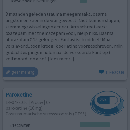
Hoeveelheid bijwerkingen
3 maanden geleden trauma meegemaakt, daarna
angsten en zeer in de war geweest. Niet kunnen slapen,
stemmingswisselingen ect ect. Arts schreef eerst
oxazepam met themazepam voor, hielp niks. Daarna
alprazolam 0.25 gekregen. Fantastisch middel! Maar
verslavend...toen kreeg ik serlatine voorgeschreven, mijn
gedachtes gingen helemaal de verkeerde kant op (
zelfmoord) en alsof
[lees meer...]
1 Reactie
geef mening
Paroxetine
14-04-2016 | Vrouw | 69
paroxetine (10mg)
Posttraumatische stressstoornis (PTSS)
Effectiviteit