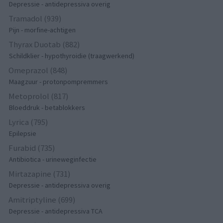
Depressie - antidepressiva overig
Tramadol (939)
Pijn - morfine-achtigen
Thyrax Duotab (882)
Schildklier - hypothyroidie (traagwerkend)
Omeprazol (848)
Maagzuur - protonpompremmers
Metoprolol (817)
Bloeddruk - betablokkers
Lyrica (795)
Epilepsie
Furabid (735)
Antibiotica - urineweginfectie
Mirtazapine (731)
Depressie - antidepressiva overig
Amitriptyline (699)
Depressie - antidepressiva TCA