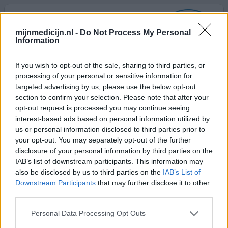
Paroxetine
24-11-2022 | Man | 65
mijnmedicijn.nl -
Do Not Process My Personal
paroxetine (10mg)
Information
Posttraumatische stressstoornis (PTSS)
If you wish to opt-out of the sale, sharing to third parties, or
Effectiviteit
processing of your personal or sensitive information for
Hoeveelheid bijwerkingen
targeted advertising by us, please use the below opt-out
section to confirm your selection. Please note that after your
Samen met mijn psch besloten om weer terug te gaan
opt-out request is processed you may continue seeing
naar Prozac, dat ik 10 jaar geleden slikte en dat een
interest-based ads based on personal information utilized by
langere halfwaardetijd heeft. Nu afbouwen van
us or personal information disclosed to third parties prior to
Paroxetine van 30 mg, via 20 mg naar nu 3 weken 10 mg.
your opt-out. You may separately opt-out of the further
Veel gesis in mijn hoofd. Ooit 2 keer afgebouwd naar 0 en
disclosure of your personal information by third parties on the
dat was werkelijk de hel. Erg agressief, driftbuien en
IAB’s list of downstream participants. This information may
huilbuien en ook continu en gekmakend gesis in mijn
also be disclosed by us to third parties on the
IAB’s List of
hoof
[lees meer...]
Downstream Participants
that may further disclose it to other
third parties.
0 reacties
geef mening
Personal Data Processing Opt Outs