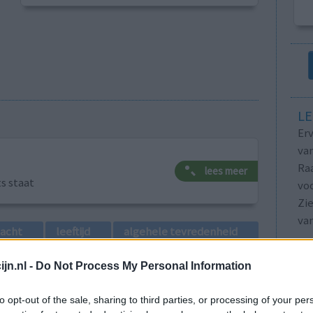
LE
Erv
van
Raa
lees meer
ts staat
voo
Zie
va
lacht
leeftijd
algehele tevredenheid
1
jn.nl -
Do Not Process My Personal Information
to opt-out of the sale, sharing to third parties, or processing of your per