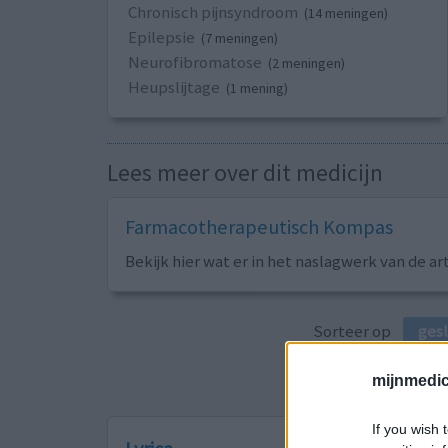
Chronisch pijnsyndroom
(14 meningen)
Epilepsie
(7 meningen)
Neurofibromatose
(2 meningen)
Heupslijtage
(1 mening)
Lees meer over dit medicijn
Farmacotherapeutisch Kompas
Bekijk hier wat er in het naslagwerk van de ar
Sorteer op
ges
mijnmedici
If you wish 