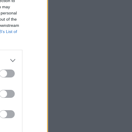
ection to
ou may
 personal
out of the
 downstream
B’s List of