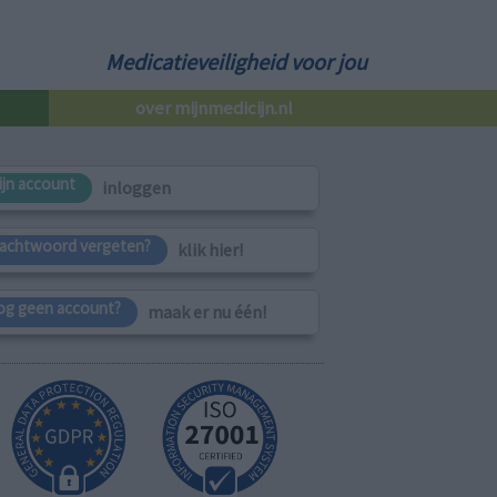
Medicatieveiligheid voor jou
over mijnmedicijn.nl
ijn account
inloggen
achtwoord vergeten?
klik hier!
og geen account?
maak er nu één!