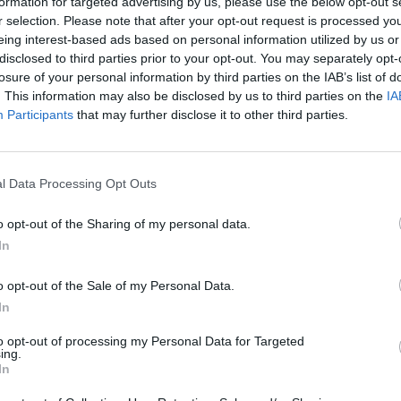
formation for targeted advertising by us, please use the below opt-out s
r selection. Please note that after your opt-out request is processed y
eing interest-based ads based on personal information utilized by us or
disclosed to third parties prior to your opt-out. You may separately opt-
losure of your personal information by third parties on the IAB’s list of
. This information may also be disclosed by us to third parties on the
IA
n voor mijn
Effectiviteit
Participants
that may further disclose it to other third parties.
an bleef
Hoeveelheid bijwerkingen
et gevoel
 branderig gevoel en kan niets aan me been
l Data Processing Opt Outs
t medicijn?
o opt-out of the Sharing of my personal data.
0 reacties
In
o opt-out of the Sale of my Personal Data.
1
In
to opt-out of processing my Personal Data for Targeted
ing.
In
Anticonceptie - overig