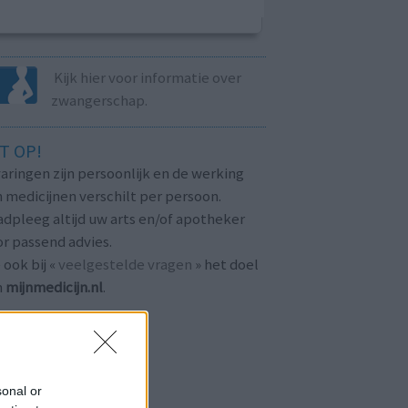
Kijk hier voor informatie over
zwangerschap.
T OP!
aringen zijn persoonlijk en de werking
 medicijnen verschilt per persoon.
dpleeg altijd uw arts en/of apotheker
r passend advies.
 ook bij «
veelgestelde vragen
» het doel
n
mijnmedicijn.nl
.
sonal or