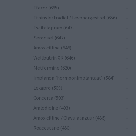
Efexor (665)
-
Ethinylestradiol / Levonorgestrel (656)
-
Escitalopram (647)
-
Seroquel (647)
-
Amoxicilline (646)
-
Wellbutrin XR (646)
-
Metformine (620)
-
Implanon (hormoonimplantaat) (584)
-
Lexapro (509)
-
Concerta (503)
-
Amlodipine (493)
-
Amoxicilline / Clavulaanzuur (486)
-
Roaccutane (480)
-