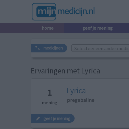
home
geef je mening
Selecteer een ander medicij
medicijnen
Ervaringen met Lyrica
Lyrica
1
pregabaline
mening
geef je mening