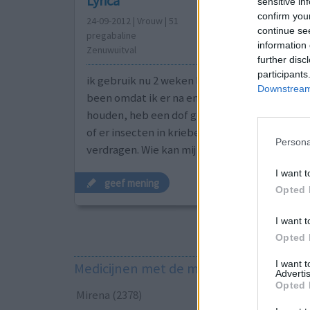
Lyrica
sensitive in
confirm you
24-09-2012 | Vrouw | 51
continue se
pregabaline
information 
Zenuwuitval
further disc
participants
ik gebruik nu 2 weken lyrica. Heb het gekrege
Downstream 
been omdat ik er na en bypass operatie last v
houden, heb een dof gevoel in mijn been en h
of er insecten in kriebelen. ook last van een
Persona
verdragen. Wie kan mij meer vertellen over di
I want t
geef mening
Opted 
I want t
Opted 
I want 
Medicijnen met de meeste ervaringen
Advertis
Opted 
Mirena (2378)
-