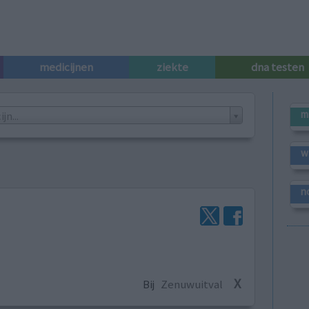
medicijnen
ziekte
dna testen
m
n...
w
n
X
Bij
Zenuwuitval