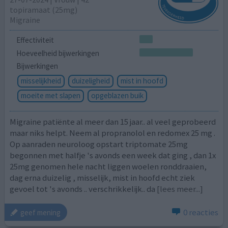
topiramaat (25mg)
Migraine
Effectiviteit
Hoeveelheid bijwerkingen
Bijwerkingen
misselijkheid
duizeligheid
mist in hoofd
moeite met slapen
opgeblazen buik
Migraine patiënte al meer dan 15 jaar.. al veel geprobeerd
maar niks helpt. Neem al propranolol en redomex 25 mg .
Op aanraden neuroloog opstart triptomate 25mg
begonnen met halfje 's avonds een week dat ging , dan 1x
25mg genomen hele nacht liggen woelen ronddraaien,
dag erna duizelig , misselijk, mist in hoofd echt ziek
gevoel tot 's avonds .. verschrikkelijk.. da
[lees meer...]
0 reacties
geef mening