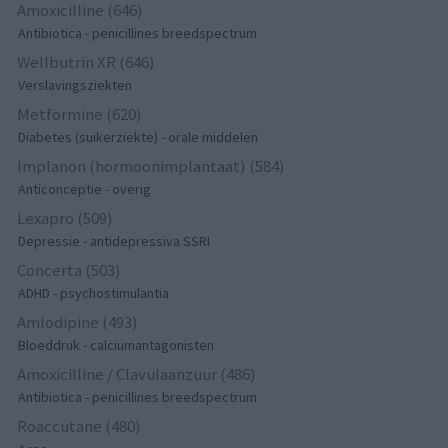
Amoxicilline (646)
Antibiotica - penicillines breedspectrum
Wellbutrin XR (646)
Verslavingsziekten
Metformine (620)
Diabetes (suikerziekte) - orale middelen
Implanon (hormoonimplantaat) (584)
Anticonceptie - overig
Lexapro (509)
Depressie - antidepressiva SSRI
Concerta (503)
ADHD - psychostimulantia
Amlodipine (493)
Bloeddruk - calciumantagonisten
Amoxicilline / Clavulaanzuur (486)
Antibiotica - penicillines breedspectrum
Roaccutane (480)