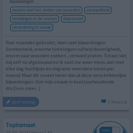
Bijwerkingen
moeite met het vinden van woorden
verwardheid
tintelingen in de voeten
depressief
verandering in smaak
Paar maanden gebruikt, heel veel bijwerkingen
Somberheid, enorme tintelingen sufheid duizeligheid,
enorm naar woorden zoeken , verward praten. Totaal niet
mij zelf nu afgebouwd en ik voel me weer mens..wel met
elke dag hoofdpijn en migraine meerdere keren per
maand. Maar dit zoveel liever dan al deze verschrikkelijke
bijwerkingen. Ook mijn smaak in koolzuurhoudende
dra
[lees meer...]
1 Reactie
geef mening
Topiramaat
27-07-2024 | Vrouw | 42