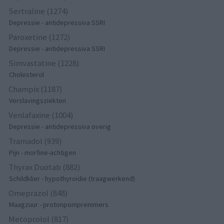
Sertraline (1274)
Depressie - antidepressiva SSRI
Paroxetine (1272)
Depressie - antidepressiva SSRI
Simvastatine (1228)
Cholesterol
Champix (1187)
Verslavingsziekten
Venlafaxine (1004)
Depressie - antidepressiva overig
Tramadol (939)
Pijn - morfine-achtigen
Thyrax Duotab (882)
Schildklier - hypothyroidie (traagwerkend)
Omeprazol (848)
Maagzuur - protonpompremmers
Metoprolol (817)