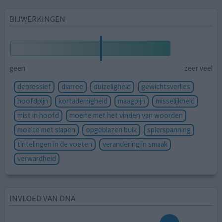
BIJWERKINGEN
geen
zeer veel
depressief
diarree
duizeligheid
gewichtsverlies
hoofdpijn
kortademigheid
maagpijn
misselijkheid
mist in hoofd
moeite met het vinden van woorden
moeite met slapen
opgeblazen buik
spierspanning
tintelingen in de voeten
verandering in smaak
verwardheid
INVLOED VAN DNA