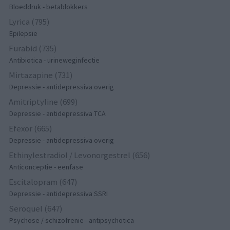
Bloeddruk - betablokkers
Lyrica (795)
Epilepsie
Furabid (735)
Antibiotica - urineweginfectie
Mirtazapine (731)
Depressie - antidepressiva overig
Amitriptyline (699)
Depressie - antidepressiva TCA
Efexor (665)
Depressie - antidepressiva overig
Ethinylestradiol / Levonorgestrel (656)
Anticonceptie - eenfase
Escitalopram (647)
Depressie - antidepressiva SSRI
Seroquel (647)
Psychose / schizofrenie - antipsychotica