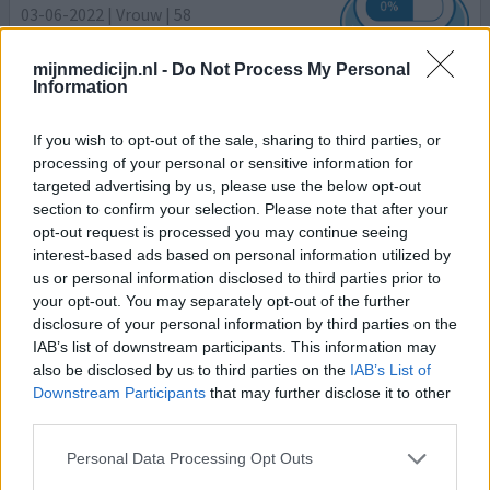
03-06-2022 | Vrouw | 58
topiramaat (50mg)
Migraine
mijnmedicijn.nl -
Do Not Process My Personal
Information
Effectiviteit
Hoeveelheid bijwerkingen
If you wish to opt-out of the sale, sharing to third parties, or
processing of your personal or sensitive information for
Via Hoofdpijnpoli door een neuroloog voorgeschreven
targeted advertising by us, please use the below opt-out
gekregen voor heftige/veelvuldige migraine aanvallen,
section to confirm your selection. Please note that after your
soms 3 x per week overgaande in de week er op. Minimaal
opt-out request is processed you may continue seeing
3 tot 4 daagse aanvallen. Begonnen met lage dosering, 4 x
interest-based ads based on personal information utilized by
opgehoogd vanwege geen werking. Bijwerking
us or personal information disclosed to third parties prior to
depressies. Zelf gekozen af te bouwen daar ik er teveel
your opt-out. You may separately opt-out of the further
last van kreeg al wou de neuroloog nog is verhogen heb
disclosure of your personal information by third parties on the
i
[lees meer...]
IAB’s list of downstream participants. This information may
also be disclosed by us to third parties on the
IAB’s List of
Downstream Participants
that may further disclose it to other
0 reacties
geef mening
third parties.
Personal Data Processing Opt Outs
Topiramaat