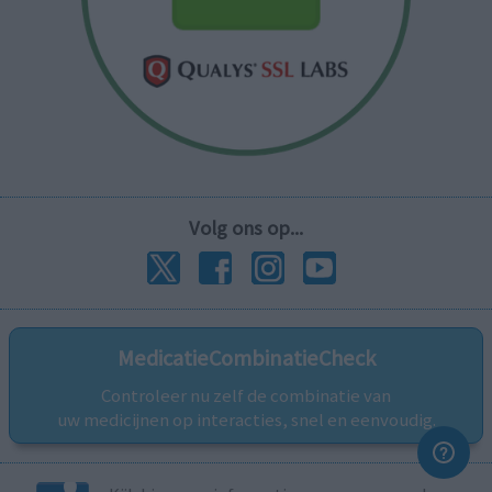
Volg ons op...
MedicatieCombinatieCheck
Controleer nu zelf de combinatie van
uw medicijnen op interacties, snel en eenvoudig.