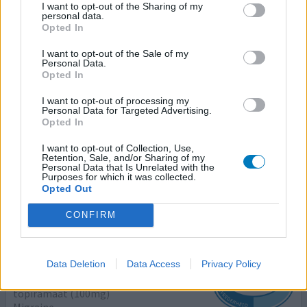
I want to opt-out of the Sharing of my
27-05-2022 | Vrouw | 60
personal data.
topiramaat (100mg)
Opted In
Migraine
I want to opt-out of the Sale of my
Personal Data.
Effectiviteit
Opted In
Hoeveelheid bijwerkingen
I want to opt-out of processing my
Personal Data for Targeted Advertising.
Mijn migraine is er wel door onder controle. Als ik het niet
Opted In
nam had ik per maand zeker minimum 4 x een opstoot
van migraine die minstens 3 dagen duurde. Nu gebeurt
I want to opt-out of Collection, Use,
Retention, Sale, and/or Sharing of my
het nog sporadisch en met zolmitriptan is het niet meer
Personal Data that Is Unrelated with the
zo hevig.
Purposes for which it was collected.
Opted Out
0 reacties
geef mening
CONFIRM
Topiramaat
Data Deletion
Data Access
Privacy Policy
10-05-2022 | Vrouw | 42
topiramaat (100mg)
Migraine