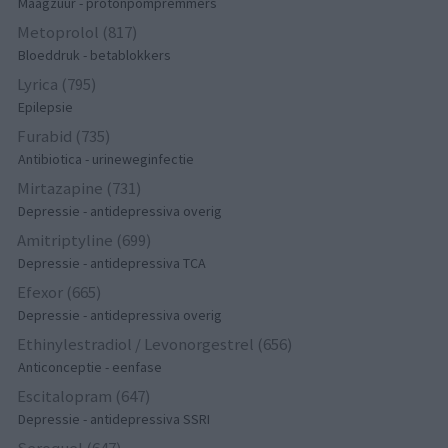
Maagzuur - protonpompremmers
Metoprolol (817)
Bloeddruk - betablokkers
Lyrica (795)
Epilepsie
Furabid (735)
Antibiotica - urineweginfectie
Mirtazapine (731)
Depressie - antidepressiva overig
Amitriptyline (699)
Depressie - antidepressiva TCA
Efexor (665)
Depressie - antidepressiva overig
Ethinylestradiol / Levonorgestrel (656)
Anticonceptie - eenfase
Escitalopram (647)
Depressie - antidepressiva SSRI
Seroquel (647)