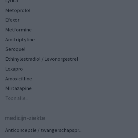
Lyrica
Metoprolol
Efexor
Metformine
Amitriptyline
Seroquel
Ethinylestradiol / Levonorgestrel
Lexapro
Amoxicilline
Mirtazapine
Toon alle...
medicijn-ziekte
Anticonceptie / zwangerschapspr...