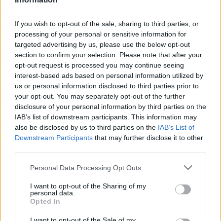
Roaccutane (480)
Acne
If you wish to opt-out of the sale, sharing to third parties, or
Dexamfetamine (446)
processing of your personal or sensitive information for
targeted advertising by us, please use the below opt-out
ADHD - psychostimulantia
section to confirm your selection. Please note that after your
Euthyrox (436)
opt-out request is processed you may continue seeing
Schildklier - hypothyroidie (traagwerkend)
interest-based ads based on personal information utilized by
us or personal information disclosed to third parties prior to
your opt-out. You may separately opt-out of the further
De reviews op deze pagina zijn door de gebruikers
disclosure of your personal information by third parties on the
gegenereerd en vervolgens gelezen en aangepast alvorens
IAB’s list of downstream participants. This information may
goedkeuring, om zo te voldoen aan onze standaarden wat betreft
also be disclosed by us to third parties on the
IAB’s List of
een review voor een medicijn. Voor het delen van ervaringen is
Downstream Participants
that may further disclose it to other
third parties.
geen medische kennis noodzakelijk. Op deze manier geven de
reviews alleen een beeld van de ervaring van de schrijvers en niet
Personal Data Processing Opt Outs
die van de eigenaar van deze website. Denk er aan dat de
ervaringen kunnen verschillen van persoon tot persoon en dat u
I want to opt-out of the Sharing of my
voor medisch advies altijd contact op moet nemen met uw arts of
personal data.
Opted In
apotheker.
I want to opt-out of the Sale of my