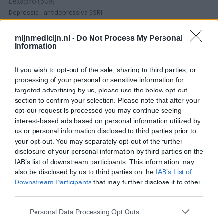
Lexapro (509)
Depressie - antidepressiva SSRI
Concerta (503)
ADHD - psychostimulantia
mijnmedicijn.nl -
Do Not Process My Personal
Information
Amlodipine (493)
Bloeddruk - calciumantagonisten
If you wish to opt-out of the sale, sharing to third parties, or
Amoxicilline / Clavulaanzuur (486)
processing of your personal or sensitive information for
Antibiotica - penicillines breedspectrum
targeted advertising by us, please use the below opt-out
section to confirm your selection. Please note that after your
Roaccutane (480)
opt-out request is processed you may continue seeing
Acne
interest-based ads based on personal information utilized by
Dexamfetamine (446)
us or personal information disclosed to third parties prior to
ADHD - psychostimulantia
your opt-out. You may separately opt-out of the further
Euthyrox (436)
disclosure of your personal information by third parties on the
IAB’s list of downstream participants. This information may
Schildklier - hypothyroidie (traagwerkend)
also be disclosed by us to third parties on the
IAB’s List of
Downstream Participants
that may further disclose it to other
third parties.
De reviews op deze pagina zijn door de gebruikers
gegenereerd en vervolgens gelezen en aangepast alvorens
Personal Data Processing Opt Outs
goedkeuring, om zo te voldoen aan onze standaarden wat betreft