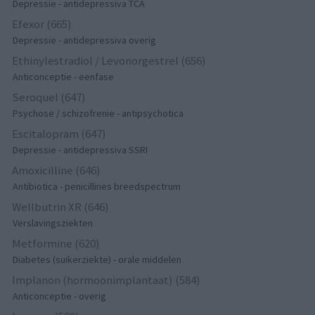
Depressie - antidepressiva TCA
Efexor (665)
Depressie - antidepressiva overig
Ethinylestradiol / Levonorgestrel (656)
Anticonceptie - eenfase
Seroquel (647)
Psychose / schizofrenie - antipsychotica
Escitalopram (647)
Depressie - antidepressiva SSRI
Amoxicilline (646)
Antibiotica - penicillines breedspectrum
Wellbutrin XR (646)
Verslavingsziekten
Metformine (620)
Diabetes (suikerziekte) - orale middelen
Implanon (hormoonimplantaat) (584)
Anticonceptie - overig