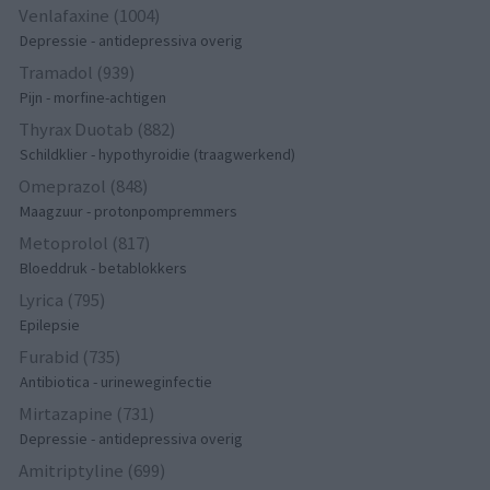
Venlafaxine (1004)
Depressie - antidepressiva overig
Tramadol (939)
Pijn - morfine-achtigen
Thyrax Duotab (882)
Schildklier - hypothyroidie (traagwerkend)
Omeprazol (848)
Maagzuur - protonpompremmers
Metoprolol (817)
Bloeddruk - betablokkers
Lyrica (795)
Epilepsie
Furabid (735)
Antibiotica - urineweginfectie
Mirtazapine (731)
Depressie - antidepressiva overig
Amitriptyline (699)