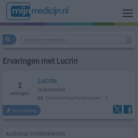
Selecteer medicijn...
Ervaringen met Lucrin
Lucrin
2
leuproreline
meningen
Bij
Onvruchtbaarheid vrouw
X
geef mening
ALGEHELE TEVREDENHEID