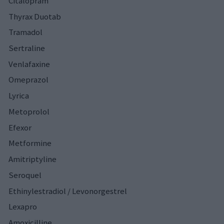
Citalopram
Thyrax Duotab
Tramadol
Sertraline
Venlafaxine
Omeprazol
Lyrica
Metoprolol
Efexor
Metformine
Amitriptyline
Seroquel
Ethinylestradiol / Levonorgestrel
Lexapro
Amoxicilline