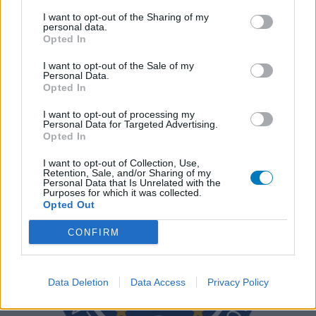
een review voor een medicijn. Voor het delen van ervaringen is
I want to opt-out of the Sharing of my
personal data.
geen medische kennis noodzakelijk. Op deze manier geven de
Opted In
reviews alleen een beeld van de ervaring van de schrijvers en niet
die van de eigenaar van deze website. Denk er aan dat de
I want to opt-out of the Sale of my
Personal Data.
ervaringen kunnen verschillen van persoon tot persoon en dat u
Opted In
voor medisch advies altijd contact op moet nemen met uw arts of
apotheker.
I want to opt-out of processing my
Personal Data for Targeted Advertising.
Opted In
I want to opt-out of Collection, Use,
Retention, Sale, and/or Sharing of my
Personal Data that Is Unrelated with the
Purposes for which it was collected.
Opted Out
CONFIRM
Data Deletion
Data Access
Privacy Policy