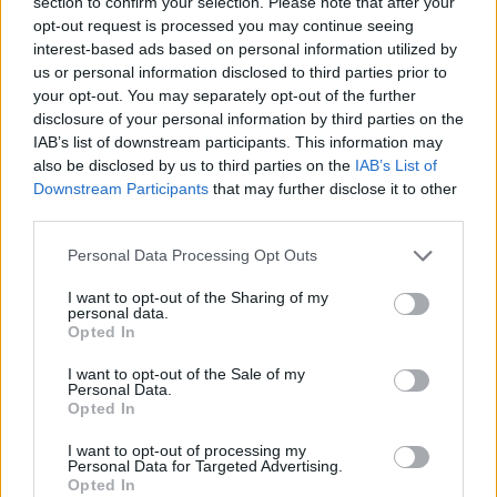
section to confirm your selection. Please note that after your
Anticonceptie - overig
opt-out request is processed you may continue seeing
Lexapro (509)
interest-based ads based on personal information utilized by
Depressie - antidepressiva SSRI
us or personal information disclosed to third parties prior to
your opt-out. You may separately opt-out of the further
Concerta (503)
disclosure of your personal information by third parties on the
ADHD - psychostimulantia
IAB’s list of downstream participants. This information may
Amlodipine (493)
also be disclosed by us to third parties on the
IAB’s List of
Bloeddruk - calciumantagonisten
Downstream Participants
that may further disclose it to other
third parties.
Amoxicilline / Clavulaanzuur (486)
Antibiotica - penicillines breedspectrum
Personal Data Processing Opt Outs
Roaccutane (480)
I want to opt-out of the Sharing of my
Acne
personal data.
Dexamfetamine (446)
Opted In
ADHD - psychostimulantia
I want to opt-out of the Sale of my
Euthyrox (436)
Personal Data.
Opted In
Schildklier - hypothyroidie (traagwerkend)
I want to opt-out of processing my
Personal Data for Targeted Advertising.
Opted In
De reviews op deze pagina zijn door de gebruikers