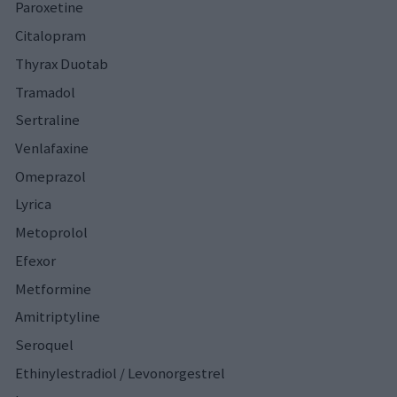
Paroxetine
Citalopram
Thyrax Duotab
Tramadol
Sertraline
Venlafaxine
Omeprazol
Lyrica
Metoprolol
Efexor
Metformine
Amitriptyline
Seroquel
Ethinylestradiol / Levonorgestrel