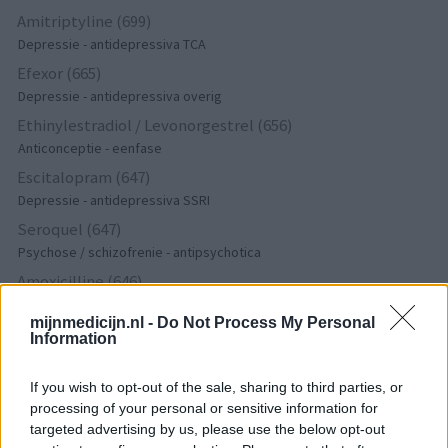
Amitriptyline (699)
Depressie - antidepressiva TCA
Efexor (665)
Depressie - antidepressiva overig
Ethinylestradiol / Levonorgestrel (656)
Anticonceptie - eenfase
Escitalopram (647)
Depressie - antidepressiva SSRI
Seroquel (647)
Psychose / schizofrenie - antipsychotica
Amoxicilline (646)
Antibiotica - penicillines breedspectrum
mijnmedicijn.nl -
Do Not Process My Personal
Wellbutrin XR (646)
Information
Verslavingsziekten
Metformine (620)
If you wish to opt-out of the sale, sharing to third parties, or
Diabetes (suikerziekte) - orale middelen
processing of your personal or sensitive information for
targeted advertising by us, please use the below opt-out
Implanon (hormoonimplantaat) (584)