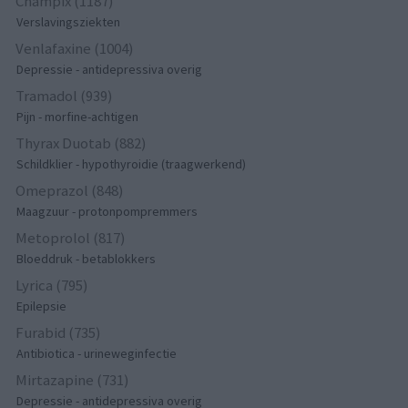
Champix (1187)
Verslavingsziekten
Venlafaxine (1004)
Depressie - antidepressiva overig
Tramadol (939)
Pijn - morfine-achtigen
Thyrax Duotab (882)
Schildklier - hypothyroidie (traagwerkend)
Omeprazol (848)
Maagzuur - protonpompremmers
Metoprolol (817)
Bloeddruk - betablokkers
Lyrica (795)
Epilepsie
Furabid (735)
Antibiotica - urineweginfectie
Mirtazapine (731)
Depressie - antidepressiva overig