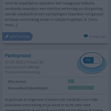
rond de maaltijd en daardoor het maagzuur telkens
verdunde waardoor een slechte vertering en dus gisting
van de voedselbrij met oprispingen. Daardoor vol gevoel
en 6 jaar ontsteking onder in slikdarm gehad. Ik
[lees
meer...]
0 reacties
geef mening
Pantoprazol
03-10-2021 | Vrouw | 26
pantoprazol (40mg)
Slokdarmontsteking
Effectiviteit
Hoeveelheid bijwerkingen
Ik gebruik al ongeveer 6 weken dit medicijn voor mijn
slokdarm ontsteking en je word er echt ziek mee
vermoeiend druk op buik misselijk en hoofdpijn ik kreeg