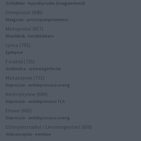
Schildklier - hypothyroidie (traagwerkend)
Omeprazol (848)
Maagzuur - protonpompremmers
Metoprolol (817)
Bloeddruk - betablokkers
Lyrica (795)
Epilepsie
Furabid (735)
Antibiotica - urineweginfectie
Mirtazapine (731)
Depressie - antidepressiva overig
Amitriptyline (699)
Depressie - antidepressiva TCA
Efexor (665)
Depressie - antidepressiva overig
Ethinylestradiol / Levonorgestrel (656)
Anticonceptie - eenfase