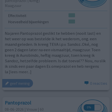
pantoprazol (40mg)
Maagzuur
Effectiviteit
Hoeveelheid bijwerkingen
Na jaren Pantoprazol geslikt te hebben (nooit last) en
het weer op was bestelde ik het wederom, ong. een
maand geleden. Ik kreeg TEVA i.p.v. Sandoz..Oké, nog
geen 2 dagen later na een vismaaltijd, maagzuur. Toen
kreeg ik Aurobindo, heftig maagzuur, toen kreeg ik
Sandoz, hetzelfde probleem. Is dat toeval?? Nou, nu slik
ik sinds een paar dagen Es omeprazol en heb nergens
la
[lees meer...]
0 reacties
geef mening
Pantoprazol
08-06-2026 | Vrouw | 60