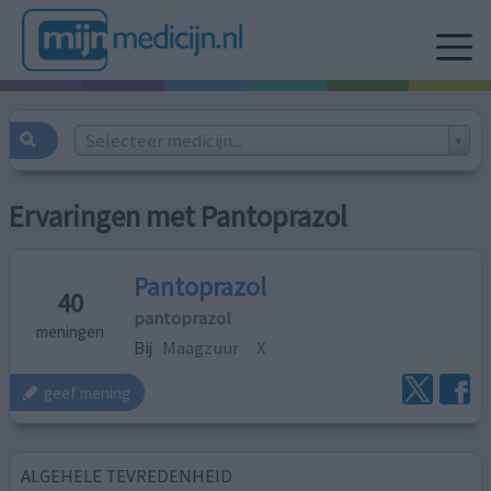
Selecteer medicijn...
Ervaringen met Pantoprazol
Pantoprazol
40
pantoprazol
meningen
Bij
Maagzuur
X
geef mening
ALGEHELE TEVREDENHEID