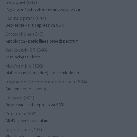
Seroquel (647)
Psychose / schizofrenie - antipsychotica
Escitalopram (647)
Depressie - antidepressiva SSRI
Amoxicilline (646)
Antibiotica - penicillines breedspectrum
Wellbutrin XR (646)
Verslavingsziekten
Metformine (620)
Diabetes (suikerziekte) - orale middelen
Implanon (hormoonimplantaat) (584)
Anticonceptie - overig
Lexapro (509)
Depressie - antidepressiva SSRI
Concerta (503)
ADHD - psychostimulantia
Amlodipine (493)
Bloeddruk - calciumantagonisten