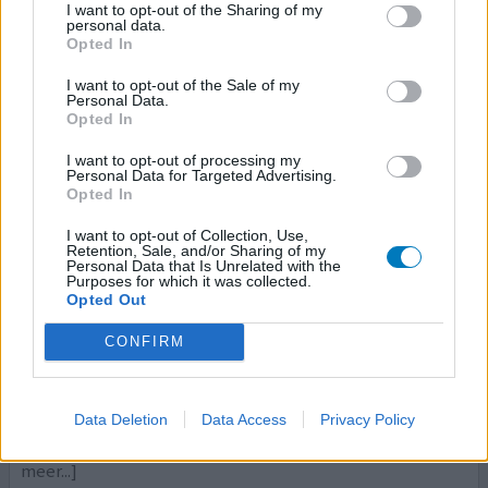
I want to opt-out of the Sharing of my
0 reacties
geef mening
personal data.
Opted In
I want to opt-out of the Sale of my
Personal Data.
Pantoprazol
Opted In
07-12-2018 | Man | 62
pantoprazol (40mg)
I want to opt-out of processing my
Personal Data for Targeted Advertising.
Maagzuur
Opted In
Effectiviteit
I want to opt-out of Collection, Use,
Retention, Sale, and/or Sharing of my
Hoeveelheid bijwerkingen
Personal Data that Is Unrelated with the
Purposes for which it was collected.
Opted Out
Ik slik sinds mei 2018 dagelijks 1 tablet Pantoprazol Pensa
40 mg tegen maagzuur. Mijn huig of strootehoofd was
CONFIRM
geetst door het maagzuur. Het middel werkt goed. Daar
staat tegenover dat mijn fysieke gesteldheid merkbaar is
afgenomen. Mijn geestelijke gesteldheid is in geringe
Data Deletion
Data Access
Privacy Policy
mate afgenomen. Ik ben ontzettend stram geworden en
heb behoorlijke spier- en schouder/knieklachte
[lees
meer...]