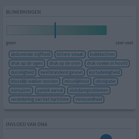
BIJWERKINGEN
geen
zeer veel
abdominale stijfheid
bittere smaak
buikklachten
druk op de ogen
druk op de oren
druk voelen in hoofd
duizeligheid
keel brandend gevoel
kortademigheid
misselijk wakker worden
misselijkheid
obstipatie
oorsuizen
paniek aanval
slokdarmproblemen
verandering van het hartritme
vermoeidheid
INVLOED VAN DNA