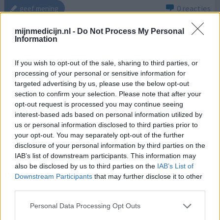
0 reacties
geef mening
mijnmedicijn.nl -
Do Not Process My Personal
Information
Pantoprazol
25-09-2019 | Man | 39
If you wish to opt-out of the sale, sharing to third parties, or
pantoprazol (40mg)
processing of your personal or sensitive information for
Maagzuur
targeted advertising by us, please use the below opt-out
section to confirm your selection. Please note that after your
Effectiviteit
opt-out request is processed you may continue seeing
Hoeveelheid bijwerkingen
interest-based ads based on personal information utilized by
us or personal information disclosed to third parties prior to
Bij de apotheek kreeg ik een briefje waarop stond: "geen
your opt-out. You may separately opt-out of the further
veel voorkomende bijwerkingen bekend"... en volgens de
disclosure of your personal information by third parties on the
MDL arts waren maagbeschermers / -remmers zo
IAB’s list of downstream participants. This information may
ongeveer de meest gebruikte medicijnen in nederland;
also be disclosed by us to third parties on the
IAB’s List of
Na een dag of 3 begon ik me erg verward te voelen. Dat
Downstream Participants
that may further disclose it to other
werd steeds erger, en ik kreeg plots paniek aanvallen en
third parties.
werd erg onrustig/gespannen de hele dag. De
Personal Data Processing Opt Outs
klacht
[lees meer...]