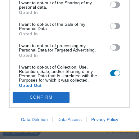
wat me enorm beangstigt: hartkloppingen!
[lees meer...]
I want to opt-out of the Sharing of my
personal data.
Opted In
0 reacties
geef mening
I want to opt-out of the Sale of my
Personal Data.
Opted In
Prevalin neusspray
I want to opt-out of processing my
27-04-2021 | Vrouw | 50
Personal Data for Targeted Advertising.
cromoglicinezuur (20mg/ml)
Opted In
Hooikoorts
I want to opt-out of Collection, Use,
Retention, Sale, and/or Sharing of my
Effectiviteit
Personal Data that Is Unrelated with the
Purposes for which it was collected.
Hoeveelheid bijwerkingen
Opted Out
Duur! En de hele dag een vieze geur van eucalyptus in
CONFIRM
mijn neus. Waarom moeten dergelijke stoffen worden
toegevoegd? Ik heb niet het idee dat het een effectief
middel is.
Data Deletion
Data Access
Privacy Policy
0 reacties
geef mening