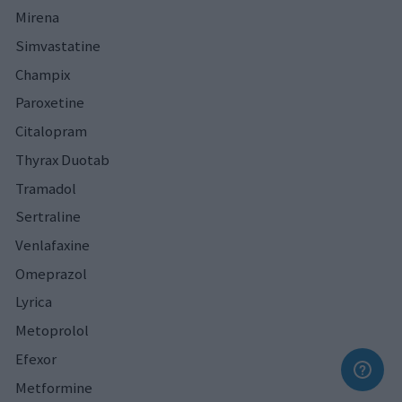
Mirena
Simvastatine
Champix
Paroxetine
Citalopram
Thyrax Duotab
Tramadol
Sertraline
Venlafaxine
Omeprazol
Lyrica
Metoprolol
Efexor
Metformine