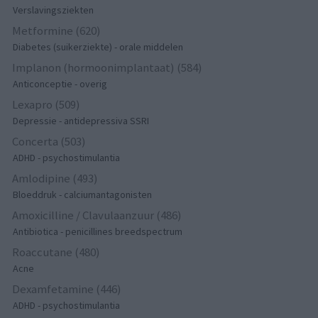
Verslavingsziekten
Metformine (620)
Diabetes (suikerziekte) - orale middelen
Implanon (hormoonimplantaat) (584)
Anticonceptie - overig
Lexapro (509)
Depressie - antidepressiva SSRI
Concerta (503)
ADHD - psychostimulantia
Amlodipine (493)
Bloeddruk - calciumantagonisten
Amoxicilline / Clavulaanzuur (486)
Antibiotica - penicillines breedspectrum
Roaccutane (480)
Acne
Dexamfetamine (446)
ADHD - psychostimulantia