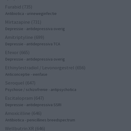
Furabid (735)
Antibiotica - urineweginfectie
Mirtazapine (731)
Depressie - antidepressiva overig
Amitriptyline (699)
Depressie - antidepressiva TCA
Efexor (665)
Depressie - antidepressiva overig
Ethinylestradiol / Levonorgestrel (656)
Anticonceptie - eenfase
Seroquel (647)
Psychose / schizofrenie - antipsychotica
Escitalopram (647)
Depressie - antidepressiva SSRI
Amoxicilline (646)
Antibiotica - penicillines breedspectrum
Wellbutrin XR (646)