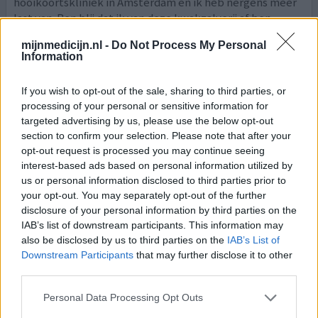
hooikoortskliniek in Amsterdam en ik heb nergens meer
last van. Ben blij dat ik van deze kwakzalverij af ben.
mijnmedicijn.nl -
Do Not Process My Personal
0 reacties
geef mening
Information
If you wish to opt-out of the sale, sharing to third parties, or
Prevalin neusspray
processing of your personal or sensitive information for
targeted advertising by us, please use the below opt-out
01-05-2021 | Vrouw | 59
section to confirm your selection. Please note that after your
cromoglicinezuur (20mg/ml)
opt-out request is processed you may continue seeing
Hooikoorts
interest-based ads based on personal information utilized by
Effectiviteit
us or personal information disclosed to third parties prior to
your opt-out. You may separately opt-out of the further
Hoeveelheid bijwerkingen
disclosure of your personal information by third parties on the
IAB’s list of downstream participants. This information may
Omdat ik suf word van levocetirizine, de prevalin direct
also be disclosed by us to third parties on the
IAB’s List of
plus spray gekocht n.a.v. een tv reklame. De mentholgeur
Downstream Participants
that may further disclose it to other
vind ik niet bezwaarlijk, het brandend/prikkend gevoel
third parties.
wel. De hooikoortsklachten verminderen ietsje, maar de
bijwerkingen vind ik alarmerend. Gigantische hoofdpijn,
Personal Data Processing Opt Outs
misselijkheid, buikklachten, verandering van smaak en