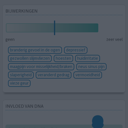
BIJWERKINGEN
geen
zeer veel
branderig gevoel in de ogen
depressief
gezwollen slijmvliezen
hoesten
huidirritatie
maagpijn voor misselijkheid/braken
neus sinus pijn
slaperigheid
veranderd gedrag
vermoeidheid
vieze geur
INVLOED VAN DNA