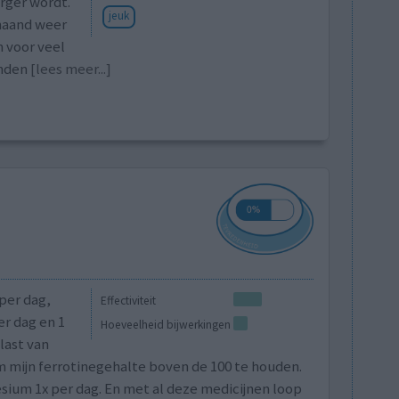
rger wordt.
jeuk
maand weer
h voor veel
anden
[lees meer...]
per dag,
Effectiviteit
r dag en 1
Hoeveelheid bijwerkingen
last van
om mijn ferrotinegehalte boven de 100 te houden.
sium 1x per dag. En met al deze medicijnen loop