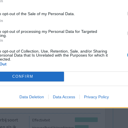
In
k kunnen
Effectiviteit
o opt-out of the Sale of my Personal Data.
d te kunnen
Hoeveelheid bijwerkingen
In
Bijwerkingen
to opt-out of processing my Personal Data for Targeted
nachtmerries
overgewicht
ing.
In
armoedeem (zwelling), unilateraal
o opt-out of Collection, Use, Retention, Sale, and/or Sharing
ersonal Data that Is Unrelated with the Purposes for which it
lected.
Out
CONFIRM
Data Deletion
Data Access
Privacy Policy
bij soort
Effectiviteit
n als ik
Hoeveelheid bijwerkingen