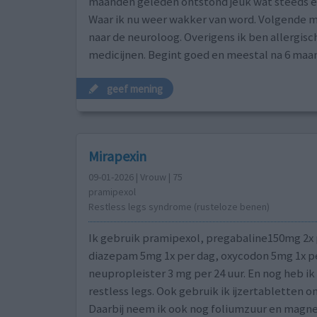
maanden geleden ontstond jeuk wat steeds e
Waar ik nu weer wakker van word. Volgende 
naar de neuroloog. Overigens ik ben allergisc
medicijnen. Begint goed en meestal na 6 ma
geef mening
Mirapexin
09-01-2026 | Vrouw | 75
pramipexol
Restless legs syndrome (rusteloze benen)
Ik gebruik pramipexol, pregabaline150mg 2x 
diazepam 5mg 1x per dag, oxycodon 5mg 1x pe
neupropleister 3 mg per 24 uur. En nog heb ik 
restless legs. Ook gebruik ik ijzertabletten 
Daarbij neem ik ook nog foliumzuur en magne