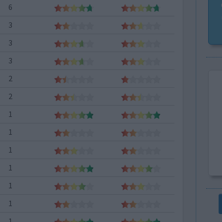
6
3
3
3
2
2
1
1
1
1
1
1
1