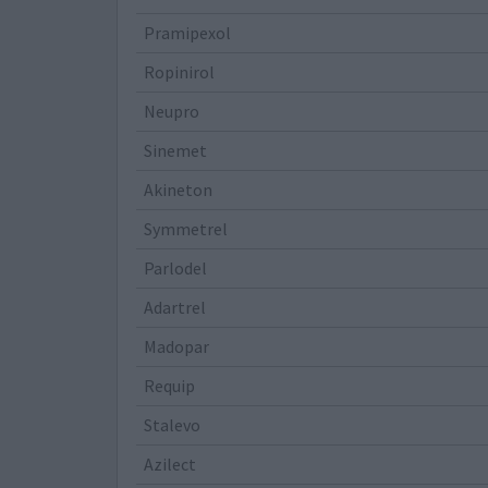
Pramipexol
Ropinirol
Neupro
Sinemet
Akineton
Symmetrel
Parlodel
Adartrel
Madopar
Requip
Stalevo
Azilect