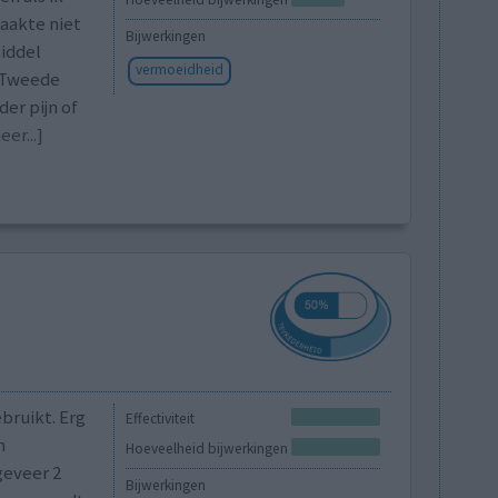
Maakte niet
Bijwerkingen
middel
vermoeidheid
n Tweede
der pijn of
er...]
bruikt. Erg
Effectiviteit
n
Hoeveelheid bijwerkingen
geveer 2
Bijwerkingen