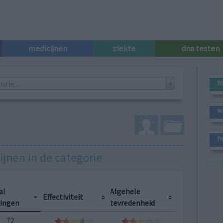
medicijnen
ziekte
dna testen
m
rie...
w
n
ijnen in de categorie
al
Algehele
Effectiviteit
ringen
tevredenheid
72