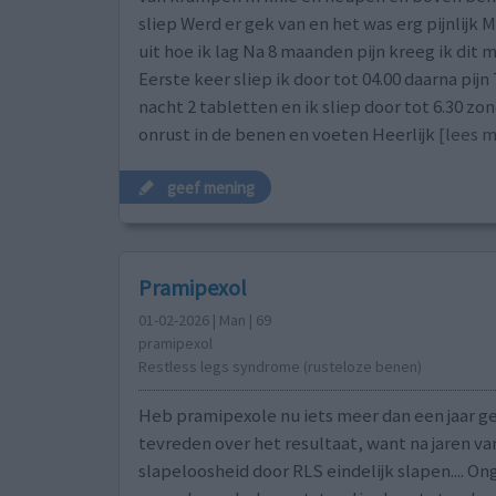
sliep Werd er gek van en het was erg pijnlijk 
uit hoe ik lag Na 8 maanden pijn kreeg ik dit 
Eerste keer sliep ik door tot 04.00 daarna pij
nacht 2 tabletten en ik sliep door tot 6.30 zon
onrust in de benen en voeten Heerlijk
[lees me
geef mening
Pramipexol
01-02-2026 | Man | 69
pramipexol
Restless legs syndrome (rusteloze benen)
Heb pramipexole nu iets meer dan een jaar ge
tevreden over het resultaat, want na jaren va
slapeloosheid door RLS eindelijk slapen.... On