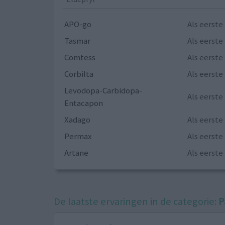
APO-go
Als eerst
Tasmar
Als eerst
Comtess
Als eerst
Corbilta
Als eerst
Levodopa-Carbidopa-
Als eerst
Entacapon
Xadago
Als eerst
Permax
Als eerst
Artane
Als eerst
De laatste ervaringen in de categorie:
P