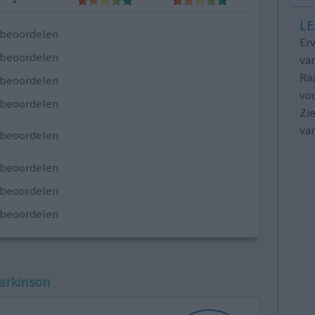
LE
e beoordelen
Erv
e beoordelen
van
Raa
e beoordelen
voo
e beoordelen
Zie
va
e beoordelen
e beoordelen
e beoordelen
e beoordelen
arkinson