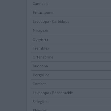
Cannabis
Entacapone
Levodopa - Carbidopa
Mirapexin
Oprymea
Tremblex
Orfenadrine
Duodopa
Pergolide
Comtan
Levodopa / Benserazide
Selegiline
Eldepryl