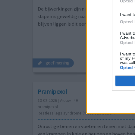
Opted 
De bijwerkingen zijn niet leuk, maar eindelij
I want t
slapen is geweldig naar jaren bijna niet in be
Opted 
blijven liggen is dit een wonder
I want 
Advertis
Opted 
I want t
of my P
was col
geef mening
Opted 
Pramipexol
10-02-2026 | Vrouw | 49
pramipexol
Restless legs syndrome (rusteloze benen)
Onrustige benen en voeten en tenen met daar
van krampen In knie en heupen en boven bene