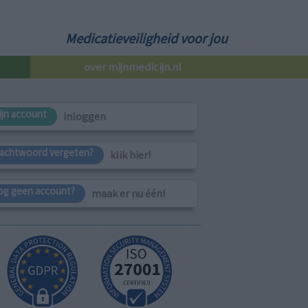
Medicatieveiligheid voor jou
over mijnmedicijn.nl
ijn account
inloggen
achtwoord vergeten?
klik hier!
og geen account?
maak er nu één!