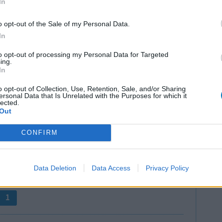
In
o opt-out of the Sale of my Personal Data.
In
to opt-out of processing my Personal Data for Targeted
ing.
In
heb ik een
Effectiviteit
orm tot max
o opt-out of Collection, Use, Retention, Sale, and/or Sharing
Hoeveelheid bijwerkingen
ersonal Data that Is Unrelated with the Purposes for which it
an de
lected.
Out
. Een ander enorm groot voordeel is dat je met de
ng en daardoor buikpijn. Met de pleisters heb ik
CONFIRM
0 reacties
Data Deletion
Data Access
Privacy Policy
1