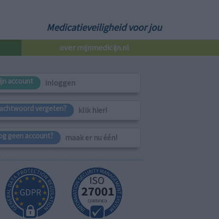
Medicatieveiligheid voor jou
over mijnmedicijn.nl
ijn account
inloggen
achtwoord vergeten?
klik hier!
og geen account?
maak er nu één!