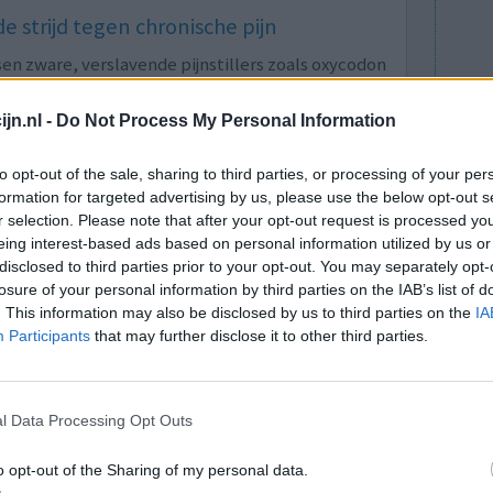
e strijd tegen chronische pijn
n zware, verslavende pijnstillers zoals oxycodon
fen die zijn gemaakt van de papaverplant, worden
n te dempen. Nieuwe cijfers van de Stichting
jn.nl -
Do Not Process My Personal Information
ongeveer 200.000 mensen deze middelen
to opt-out of the sale, sharing to third parties, or processing of your per
formation for targeted advertising by us, please use the below opt-out s
ik leiden tot afhankelijkheid en in sommige
r selection. Please note that after your opt-out request is processed y
n deze uitzending van Zembla spreken
eing interest-based ads based on personal information utilized by us or
ver de complexiteit van pijnbehandeling.
disclosed to third parties prior to your opt-out. You may separately opt-
losure of your personal information by third parties on the IAB’s list of
an fentanyl en oxycodon: de strijd tegen chronische pijn
. This information may also be disclosed by us to third parties on the
IA
Participants
that may further disclose it to other third parties.
lacht
leeftijd
algehele tevredenheid
l Data Processing Opt Outs
1
o opt-out of the Sharing of my personal data.