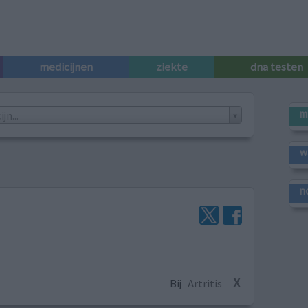
medicijnen
ziekte
dna testen
m
n...
w
n
X
Bij
Artritis