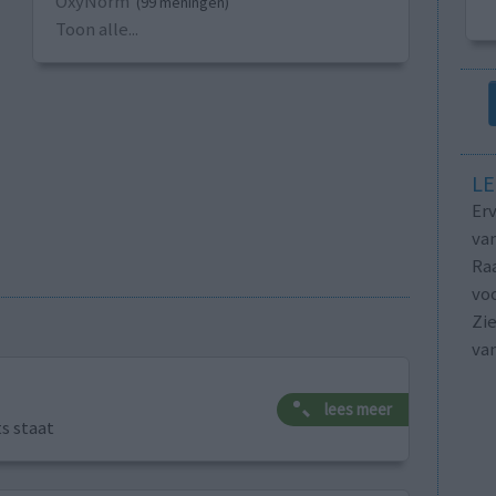
OxyNorm
(99 meningen)
Toon alle...
LE
Erv
van
Raa
voo
Zie
va
lees meer
ts staat