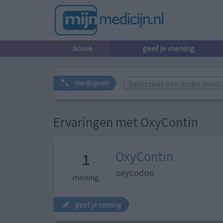
home
geef je mening
Selecteer een ander medicij
medicijnen
Ervaringen met OxyContin
OxyContin
1
oxycodon
mening
geef je mening