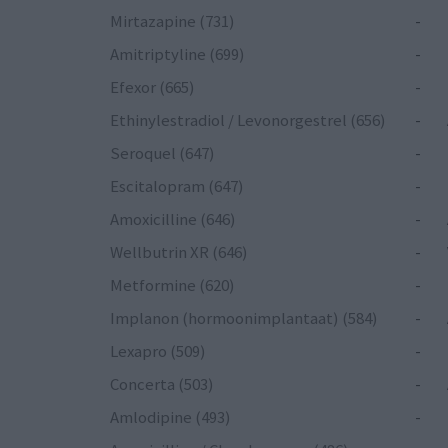
Mirtazapine (731)
-
Amitriptyline (699)
-
Efexor (665)
-
Ethinylestradiol / Levonorgestrel (656)
-
Seroquel (647)
-
Escitalopram (647)
-
Amoxicilline (646)
-
Wellbutrin XR (646)
-
Metformine (620)
-
Implanon (hormoonimplantaat) (584)
-
Lexapro (509)
-
Concerta (503)
-
Amlodipine (493)
-