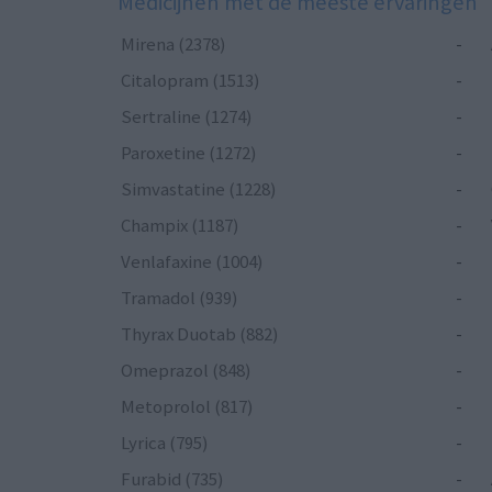
Medicijnen met de meeste ervaringen
Mirena (2378)
-
Citalopram (1513)
-
Sertraline (1274)
-
Paroxetine (1272)
-
Simvastatine (1228)
-
Champix (1187)
-
Venlafaxine (1004)
-
Tramadol (939)
-
Thyrax Duotab (882)
-
Omeprazol (848)
-
Metoprolol (817)
-
Lyrica (795)
-
Furabid (735)
-