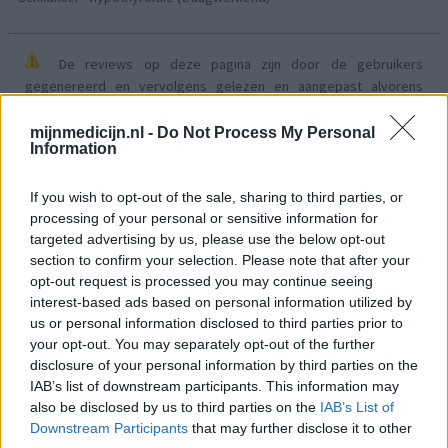
De reviews op deze pagina zijn door de gebruikers
gegenereerd en vervolgens gelezen en aangepast alvorens
goedkeuring, om zo te voldoen aan onze standaarden wat betreft
een review voor een medicijn. Voor het delen van ervaringen is
mijnmedicijn.nl -
Do Not Process My Personal
Information
geen medische kennis noodzakelijk. Op deze manier geven de
reviews alleen een beeld van de ervaring van de schrijvers en niet
die van de eigenaar van deze website. Denk er aan dat de
If you wish to opt-out of the sale, sharing to third parties, or
ervaringen kunnen verschillen van persoon tot persoon en dat u
processing of your personal or sensitive information for
voor medisch advies altijd contact op moet nemen met uw arts of
targeted advertising by us, please use the below opt-out
section to confirm your selection. Please note that after your
apotheker.
opt-out request is processed you may continue seeing
interest-based ads based on personal information utilized by
us or personal information disclosed to third parties prior to
your opt-out. You may separately opt-out of the further
disclosure of your personal information by third parties on the
IAB’s list of downstream participants. This information may
also be disclosed by us to third parties on the
IAB’s List of
Downstream Participants
that may further disclose it to other