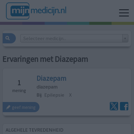
Selecteer medicijn...
Ervaringen met Diazepam
Diazepam
1
diazepam
mening
Bij
Epilepsie
X
geef mening
ALGEHELE TEVREDENHEID