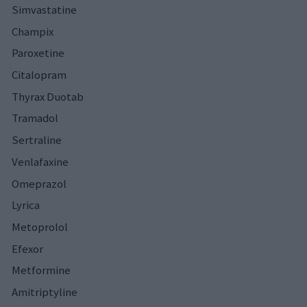
Simvastatine
Champix
Paroxetine
Citalopram
Thyrax Duotab
Tramadol
Sertraline
Venlafaxine
Omeprazol
Lyrica
Metoprolol
Efexor
Metformine
Amitriptyline