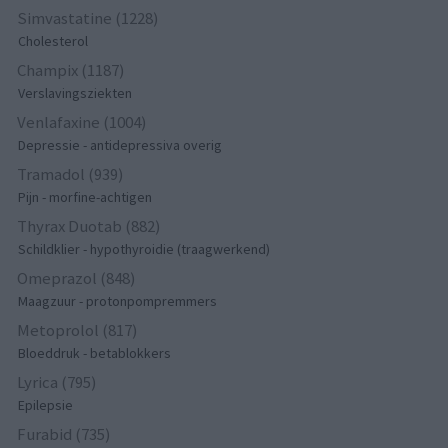
Simvastatine (1228)
Cholesterol
Champix (1187)
Verslavingsziekten
Venlafaxine (1004)
Depressie - antidepressiva overig
Tramadol (939)
Pijn - morfine-achtigen
Thyrax Duotab (882)
Schildklier - hypothyroidie (traagwerkend)
Omeprazol (848)
Maagzuur - protonpompremmers
Metoprolol (817)
Bloeddruk - betablokkers
Lyrica (795)
Epilepsie
Furabid (735)