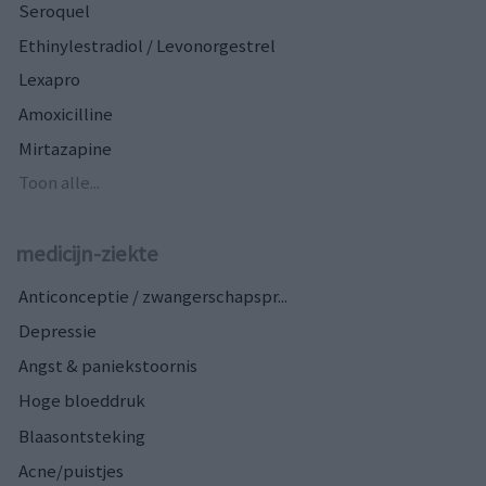
Seroquel
Ethinylestradiol / Levonorgestrel
Lexapro
Amoxicilline
Mirtazapine
Toon alle...
medicijn-ziekte
Anticonceptie / zwangerschapspr...
Depressie
Angst & paniekstoornis
Hoge bloeddruk
Blaasontsteking
Acne/puistjes