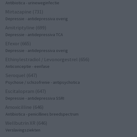
Antibiotica - urineweginfectie
Mirtazapine (731)
Depressie - antidepressiva overig
Amitriptyline (699)
Depressie - antidepressiva TCA
Efexor (665)
Depressie - antidepressiva overig
Ethinylestradiol / Levonorgestrel (656)
Anticonceptie - eenfase
Seroquel (647)
Psychose / schizofrenie - antipsychotica
Escitalopram (647)
Depressie - antidepressiva SSRI
Amoxicilline (646)
Antibiotica - penicillines breedspectrum
Wellbutrin XR (646)
Verslavingsziekten