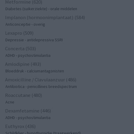
Metformine (620)
Diabetes (suikerziekte) - orale middelen
Implanon (hormoonimplantaat) (584)
Anticonceptie - overig
Lexapro (509)
Depressie - antidepressiva SSRI
Concerta (503)
ADHD - psychostimulantia
Amlodipine (493)
Bloeddruk - calciumantagonisten
Amoxicilline / Clavulaanzuur (486)
Antibiotica - penicillines breedspectrum
Roaccutane (480)
Acne
Dexamfetamine (446)
ADHD - psychostimulantia
Euthyrox (436)
Schildklier - hypothyroidie (traagwerkend)