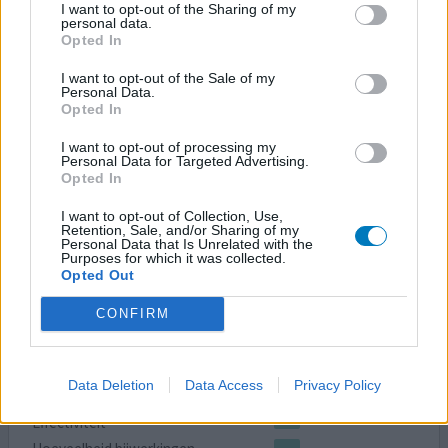
I want to opt-out of the Sharing of my
Lorazepam
personal data.
Opted In
01-11-2022 | Vrouw | 79
lorazepam (1mg)
I want to opt-out of the Sale of my
Slapeloosheid
Personal Data.
Opted In
Effectiviteit
Hoeveelheid bijwerkingen
I want to opt-out of processing my
Personal Data for Targeted Advertising.
Opted In
I want to opt-out of Collection, Use,
Retention, Sale, and/or Sharing of my
0 reacties
geef mening
Personal Data that Is Unrelated with the
Purposes for which it was collected.
Opted Out
Lorazepam
CONFIRM
28-09-2022 | Man | 49
lorazepam (2,5mg)
Slapeloosheid
Data Deletion
Data Access
Privacy Policy
Effectiviteit