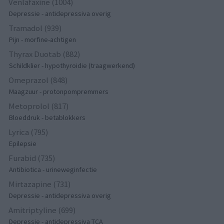
Venlafaxine (1004)
Depressie - antidepressiva overig
Tramadol (939)
Pijn - morfine-achtigen
Thyrax Duotab (882)
Schildklier - hypothyroidie (traagwerkend)
Omeprazol (848)
Maagzuur - protonpompremmers
Metoprolol (817)
Bloeddruk - betablokkers
Lyrica (795)
Epilepsie
Furabid (735)
Antibiotica - urineweginfectie
Mirtazapine (731)
Depressie - antidepressiva overig
Amitriptyline (699)
Depressie - antidepressiva TCA