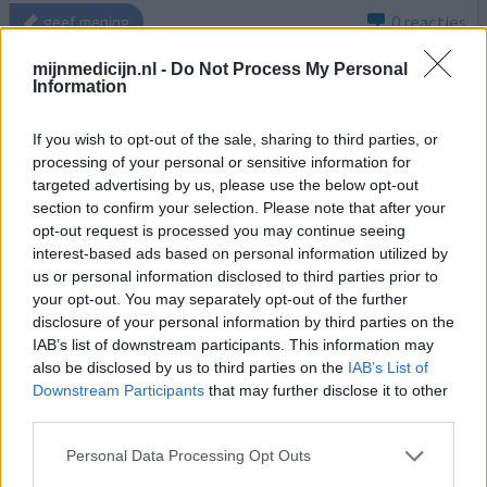
0 reacties
geef mening
mijnmedicijn.nl -
Do Not Process My Personal
Information
Lorazepam
27-12-2022 | Man | 35
If you wish to opt-out of the sale, sharing to third parties, or
lorazepam (1mg)
processing of your personal or sensitive information for
Slapeloosheid
targeted advertising by us, please use the below opt-out
section to confirm your selection. Please note that after your
Effectiviteit
opt-out request is processed you may continue seeing
Hoeveelheid bijwerkingen
interest-based ads based on personal information utilized by
us or personal information disclosed to third parties prior to
Middel heeft lange tijd gefunctioneerd, helaas doet het
your opt-out. You may separately opt-out of the further
momenteel niet veel meer door vele gebruik. Enorm
disclosure of your personal information by third parties on the
verslavend en flinke afkickverschijnselen zoals niet meer
IAB’s list of downstream participants. This information may
kunnen slapen.
also be disclosed by us to third parties on the
IAB’s List of
Downstream Participants
that may further disclose it to other
third parties.
0 reacties
geef mening
Personal Data Processing Opt Outs