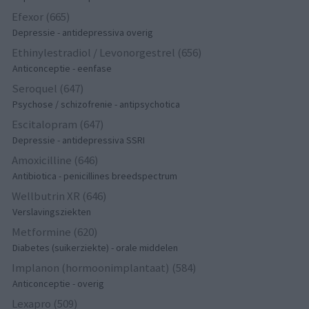
Efexor (665)
Depressie - antidepressiva overig
Ethinylestradiol / Levonorgestrel (656)
Anticonceptie - eenfase
Seroquel (647)
Psychose / schizofrenie - antipsychotica
Escitalopram (647)
Depressie - antidepressiva SSRI
Amoxicilline (646)
Antibiotica - penicillines breedspectrum
Wellbutrin XR (646)
Verslavingsziekten
Metformine (620)
Diabetes (suikerziekte) - orale middelen
Implanon (hormoonimplantaat) (584)
Anticonceptie - overig
Lexapro (509)