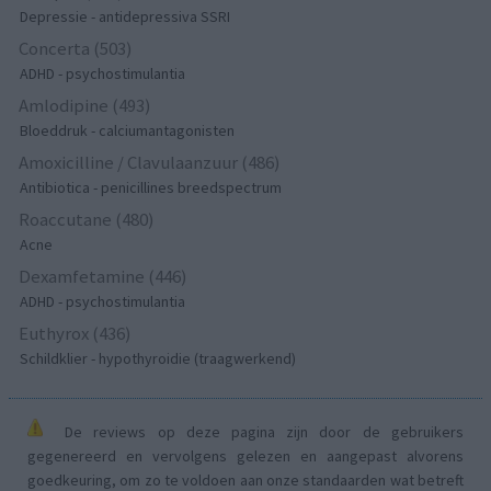
Depressie - antidepressiva SSRI
Concerta (503)
ADHD - psychostimulantia
Amlodipine (493)
Bloeddruk - calciumantagonisten
Amoxicilline / Clavulaanzuur (486)
Antibiotica - penicillines breedspectrum
Roaccutane (480)
Acne
Dexamfetamine (446)
ADHD - psychostimulantia
Euthyrox (436)
Schildklier - hypothyroidie (traagwerkend)
De reviews op deze pagina zijn door de gebruikers
gegenereerd en vervolgens gelezen en aangepast alvorens
goedkeuring, om zo te voldoen aan onze standaarden wat betreft