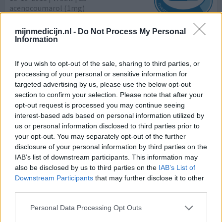
acenocoumarol (1mg)
Trombose
mijnmedicijn.nl -
Do Not Process My Personal
Effectiviteit
Information
Hoeveelheid bijwerkingen
If you wish to opt-out of the sale, sharing to third parties, or
Hoi Lezers, Ik gebruik dit middel omdat ik helemaal niet
processing of your personal or sensitive information for
goed reageerde op fenprocoumon. Ik ben 28 en kreeg dit
targeted advertising by us, please use the below opt-out
voor mijn trombose welke door mijn hele lichaam zat.
section to confirm your selection. Please note that after your
Fenprocoumon was niet stabiel te krijgen en ik was altijd
opt-out request is processed you may continue seeing
van slag, zeer misselijk, duizelig, algehele malaise en
interest-based ads based on personal information utilized by
ernstige haaruitval, zeer heftige uitslag op mijn gezicht.
us or personal information disclosed to third parties prior to
your opt-out. You may separately opt-out of the further
Toen ben ik geswitcht naar Acen
[lees meer...]
disclosure of your personal information by third parties on the
IAB’s list of downstream participants. This information may
0 reacties
geef mening
also be disclosed by us to third parties on the
IAB’s List of
Downstream Participants
that may further disclose it to other
third parties.
Acenocoumarol
Personal Data Processing Opt Outs
08-08-2018 | Vrouw | 73
acenocoumarol (1mg)