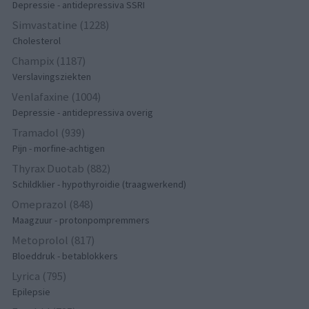
Depressie - antidepressiva SSRI
Simvastatine (1228)
Cholesterol
Champix (1187)
Verslavingsziekten
Venlafaxine (1004)
Depressie - antidepressiva overig
Tramadol (939)
Pijn - morfine-achtigen
Thyrax Duotab (882)
Schildklier - hypothyroidie (traagwerkend)
Omeprazol (848)
Maagzuur - protonpompremmers
Metoprolol (817)
Bloeddruk - betablokkers
Lyrica (795)
Epilepsie