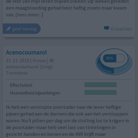
de rest van mijn leven blijven slikken .vijf weken geleden
een maagbloeding gehad best heftig zoiets maar kwam
van
[lees meer...]
0 reacties
geef mening
Acenocoumarol
21-11-2019 | Vrouw | 48
acenocoumarol (1mg)
Trombose
Effectiviteit
Hoeveelheid bijwerkingen
Ik heb een verstopte poortader naar de lever heftige
pijnen gehad aan de darmen die ook aan het verstoppen
waren. Nu 5 pillen per dag om de stolling los te krijgen in
de poortader maar heb veel last van tintelingen in
gezicht handen en benen en de iNR blijft maar