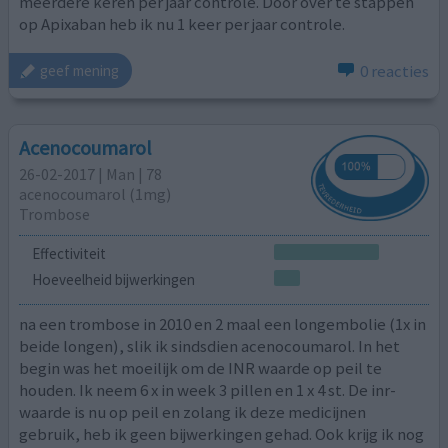
meerdere keren per jaar controle. Door over te stappen
op Apixaban heb ik nu 1 keer per jaar controle.
0 reacties
geef mening
Acenocoumarol
26-02-2017 | Man | 78
acenocoumarol (1mg)
Trombose
Effectiviteit
Hoeveelheid bijwerkingen
na een trombose in 2010 en 2 maal een longembolie (1x in
beide longen), slik ik sindsdien acenocoumarol. In het
begin was het moeilijk om de INR waarde op peil te
houden. Ik neem 6 x in week 3 pillen en 1 x 4 st. De inr-
waarde is nu op peil en zolang ik deze medicijnen
gebruik, heb ik geen bijwerkingen gehad. Ook krijg ik nog