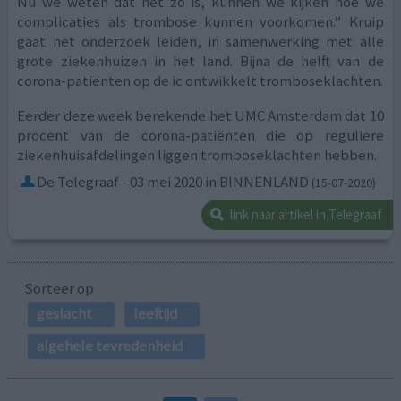
Nu we weten dat het zo is, kunnen we kijken hoe we
complicaties als trombose kunnen voorkomen.” Kruip
gaat het onderzoek leiden, in samenwerking met alle
grote ziekenhuizen in het land. Bijna de helft van de
corona-patiënten op de ic ontwikkelt tromboseklachten.
Eerder deze week berekende het UMC Amsterdam dat 10
procent van de corona-patiënten die op reguliere
ziekenhuisafdelingen liggen tromboseklachten hebben.
De Telegraaf - 03 mei 2020 in BINNENLAND
(15-07-2020)
link naar artikel in Telegraaf
Sorteer op
geslacht
leeftijd
algehele tevredenheid