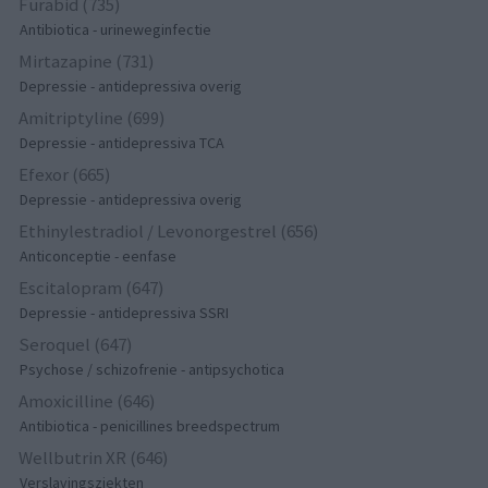
Furabid (735)
Antibiotica - urineweginfectie
Mirtazapine (731)
Depressie - antidepressiva overig
Amitriptyline (699)
Depressie - antidepressiva TCA
Efexor (665)
Depressie - antidepressiva overig
Ethinylestradiol / Levonorgestrel (656)
Anticonceptie - eenfase
Escitalopram (647)
Depressie - antidepressiva SSRI
Seroquel (647)
Psychose / schizofrenie - antipsychotica
Amoxicilline (646)
Antibiotica - penicillines breedspectrum
Wellbutrin XR (646)
Verslavingsziekten