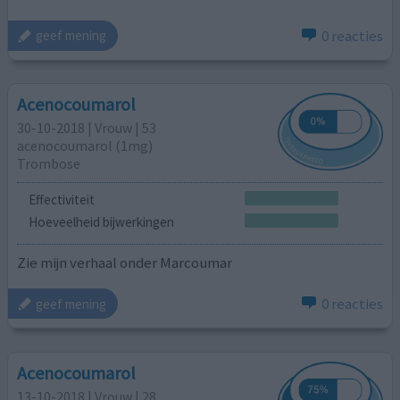
0 reacties
geef mening
Acenocoumarol
30-10-2018 | Vrouw | 53
acenocoumarol (1mg)
Trombose
Effectiviteit
Hoeveelheid bijwerkingen
Zie mijn verhaal onder Marcoumar
0 reacties
geef mening
Acenocoumarol
13-10-2018 | Vrouw | 28