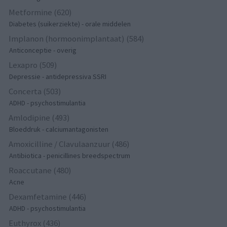
Metformine (620)
Diabetes (suikerziekte) - orale middelen
Implanon (hormoonimplantaat) (584)
Anticonceptie - overig
Lexapro (509)
Depressie - antidepressiva SSRI
Concerta (503)
ADHD - psychostimulantia
Amlodipine (493)
Bloeddruk - calciumantagonisten
Amoxicilline / Clavulaanzuur (486)
Antibiotica - penicillines breedspectrum
Roaccutane (480)
Acne
Dexamfetamine (446)
ADHD - psychostimulantia
Euthyrox (436)