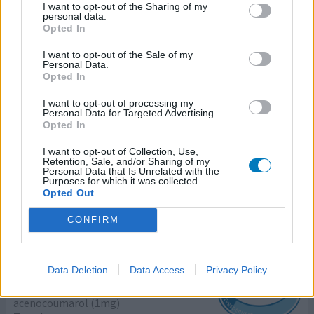
I want to opt-out of the Sharing of my
Trombose
personal data.
Opted In
Effectiviteit
I want to opt-out of the Sale of my
Hoeveelheid bijwerkingen
Personal Data.
Opted In
slikte eerst xarelto 3 dagen was diep suf en dacht steeds
I want to opt-out of processing my
flauw te gaan vallen, toen kreeg ik acecounomarol, ook
Personal Data for Targeted Advertising.
doodmoe en suffig, vecht tegen de slaap, lusteloos, lig in
Opted In
bed of op de bank. heb nergens zin in, het is net een
I want to opt-out of Collection, Use,
kalmerend medicijn, kan ook niet denkenvan,,..nu ga ik
Retention, Sale, and/or Sharing of my
wat doen, huisarts weet niet wat dit is,haren vallen wel
Personal Data that Is Unrelated with the
Purposes for which it was collected.
uit, misselijk, maar dat staat op de
[lees meer...]
Opted Out
0 reacties
geef mening
CONFIRM
Acenocoumarol
Data Deletion
Data Access
Privacy Policy
04-08-2018 | Vrouw | 73
acenocoumarol (1mg)