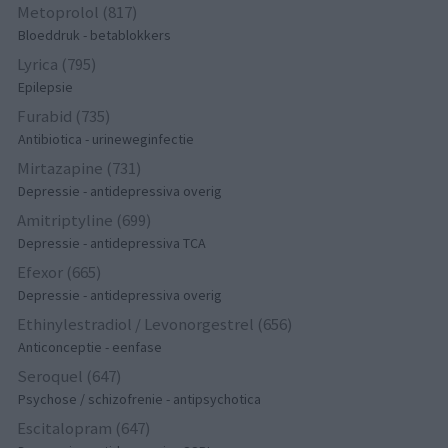
Metoprolol (817)
Bloeddruk - betablokkers
Lyrica (795)
Epilepsie
Furabid (735)
Antibiotica - urineweginfectie
Mirtazapine (731)
Depressie - antidepressiva overig
Amitriptyline (699)
Depressie - antidepressiva TCA
Efexor (665)
Depressie - antidepressiva overig
Ethinylestradiol / Levonorgestrel (656)
Anticonceptie - eenfase
Seroquel (647)
Psychose / schizofrenie - antipsychotica
Escitalopram (647)