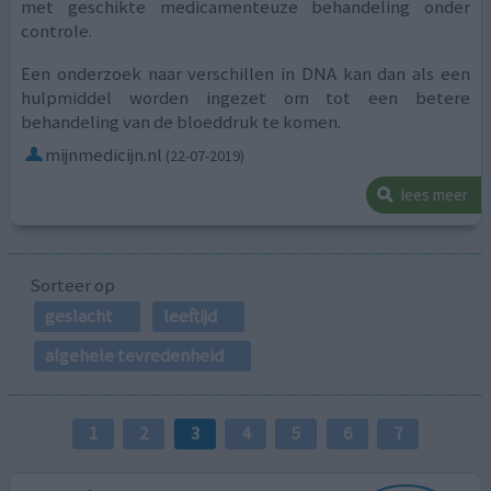
met geschikte medicamenteuze behandeling onder
controle.
Een onderzoek naar verschillen in DNA kan dan als een
hulpmiddel worden ingezet om tot een betere
behandeling van de bloeddruk te komen.
mijnmedicijn.nl
(22-07-2019)
lees meer
Sorteer op
geslacht
leeftijd
algehele tevredenheid
1
2
3
4
5
6
7