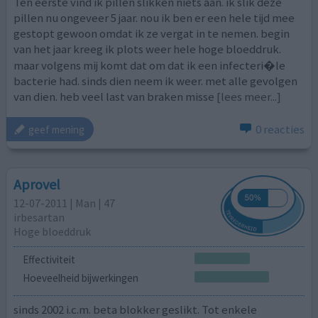
Ten eerste vind ik pillen slikken niets aan. ik slik deze
pillen nu ongeveer 5 jaar. nou ik ben er een hele tijd mee
gestopt gewoon omdat ik ze vergat in te nemen. begin
van het jaar kreeg ik plots weer hele hoge bloeddruk.
maar volgens mij komt dat om dat ik een infecteri�le
bacterie had. sinds dien neem ik weer. met alle gevolgen
van dien. heb veel last van braken misse
[lees meer...]
0 reacties
geef mening
Aprovel
12-07-2011 | Man | 47
irbesartan
Hoge bloeddruk
Effectiviteit
Hoeveelheid bijwerkingen
sinds 2002 i.c.m. beta blokker geslikt. Tot enkele