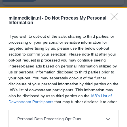
Aprovel
mijnmedicijn.nl -
Do Not Process My Personal
Information
25-11-2011 | Vrouw | 47
irbesartan
If you wish to opt-out of the sale, sharing to third parties, or
Hoge bloeddruk
processing of your personal or sensitive information for
targeted advertising by us, please use the below opt-out
Effectiviteit
section to confirm your selection. Please note that after your
Hoeveelheid bijwerkingen
opt-out request is processed you may continue seeing
interest-based ads based on personal information utilized by
Heb sinds enkele weken dit medicijn. Heb weinig last van
us or personal information disclosed to third parties prior to
bijwerkingen. Raak eindelijk weer eens wat vocht kwijt.
your opt-out. You may separately opt-out of the further
Hen er wel last van dat ik het sneller koud heb.
disclosure of your personal information by third parties on the
IAB’s list of downstream participants. This information may
0 reacties
geef mening
also be disclosed by us to third parties on the
IAB’s List of
Downstream Participants
that may further disclose it to other
third parties.
Aprovel
Personal Data Processing Opt Outs
21-11-2011 | Vrouw | 58