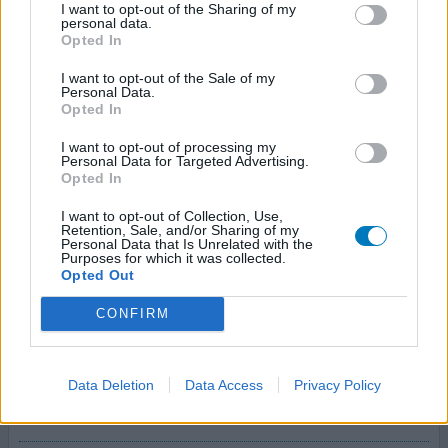
irbesartan
I want to opt-out of the Sharing of my
personal data.
Hoge bloeddruk
Opted In
Effectiviteit
I want to opt-out of the Sale of my
Personal Data.
Hoeveelheid bijwerkingen
Opted In
de bloedwaarden zijn helemaal goed nu. het ging heel
I want to opt-out of processing my
snel, moet het nu wel blijven gebruiken
Personal Data for Targeted Advertising.
Opted In
0 reacties
geef mening
I want to opt-out of Collection, Use,
Retention, Sale, and/or Sharing of my
Personal Data that Is Unrelated with the
Purposes for which it was collected.
Opted Out
Aprovel
27-10-2011 | Man | 75
CONFIRM
irbesartan
Hoge bloeddruk
Data Deletion
Data Access
Privacy Policy
Effectiviteit
Hoeveelheid bijwerkingen