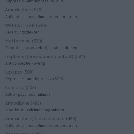
Depressie - antidepressiva SSRI
Amoxicilline (646)
Antibiotica - penicillines breedspectrum
Wellbutrin XR (646)
Verslavingsziekten
Metformine (620)
Diabetes (suikerziekte) - orale middelen
Implanon (hormoonimplantaat) (584)
Anticonceptie - overig
Lexapro (509)
Depressie - antidepressiva SSRI
Concerta (503)
ADHD - psychostimulantia
Amlodipine (493)
Bloeddruk - calciumantagonisten
Amoxicilline / Clavulaanzuur (486)
Antibiotica - penicillines breedspectrum
Roaccutane (480)