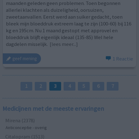
maanden geleden geen problemen. Toen begonnen
allerlei klachten als duizeligheid, oorsuizen,
zweetaanvallen. Eerst werd aan suiker gedacht, toen
bleek mijn bloeddruk extreem laag te zijn (100-60) bij 116
kg en 195cm. Nu 1 maand gestopt met approvel en
bloeddruk blijft eigenlijk ideaal (135-85) Wel hele
dagdelen misselijk.
[lees meer...]
1 Reactie
geef mening
1
2
3
4
5
6
7
Medicijnen met de meeste ervaringen
Mirena (2378)
Anticonceptie - overig
Citalopram (1513)