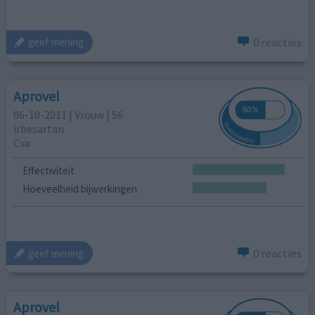
0 reacties
geef mening
Aprovel
06-10-2011 | Vrouw | 56
irbesartan
Cva
Effectiviteit
Hoeveelheid bijwerkingen
0 reacties
geef mening
Aprovel