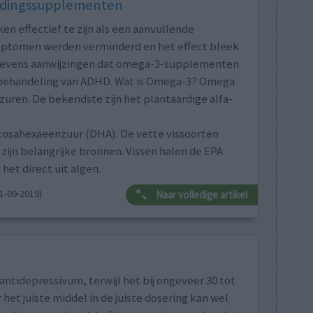
oedingssupplementen
 effectief te zijn als een aanvullende
ymptomen werden verminderd en het effect bleek
jn tevens aanwijzingen dat omega-3-supplementen
e behandeling van ADHD. Wat is Omega-3? Omega
uren. De bekendste zijn het plantaardige alfa-
cosahexaeenzuur (DHA). De vette vissoorten
 zijn belangrijke bronnen. Vissen halen de EPA
et direct uit algen.
1-09-2019)
Naar volledige artikel
tidepressivum, terwijl het bij ongeveer 30 tot
et juiste middel in de juiste dosering kan wel