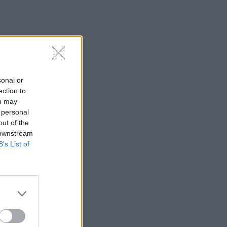
sonal or
ection to
ou may
 personal
out of the
 downstream
B’s List of