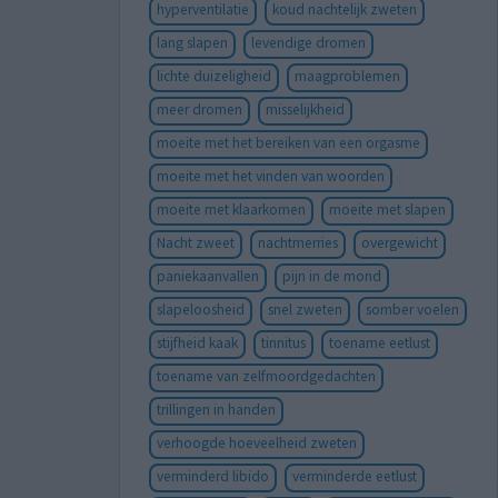
hyperventilatie
koud nachtelijk zweten
lang slapen
levendige dromen
lichte duizeligheid
maagproblemen
meer dromen
misselijkheid
moeite met het bereiken van een orgasme
moeite met het vinden van woorden
moeite met klaarkomen
moeite met slapen
Nacht zweet
nachtmerries
overgewicht
paniekaanvallen
pijn in de mond
slapeloosheid
snel zweten
somber voelen
stijfheid kaak
tinnitus
toename eetlust
toename van zelfmoordgedachten
trillingen in handen
verhoogde hoeveelheid zweten
verminderd libido
verminderde eetlust