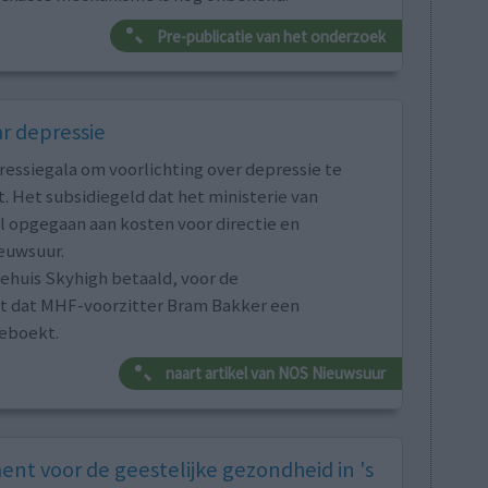
Pre-publicatie van het onderzoek
ar depressie
essiegala om voorlichting over depressie te
. Het subsidiegeld dat het ministerie van
l opgegaan aan kosten voor directie en
euwsuur.
ehuis Skyhigh betaald, voor de
ijkt dat MHF-voorzitter Bram Bakker een
geboekt.
naart artikel van NOS Nieuwsuur
nt voor de geestelijke gezondheid in 's