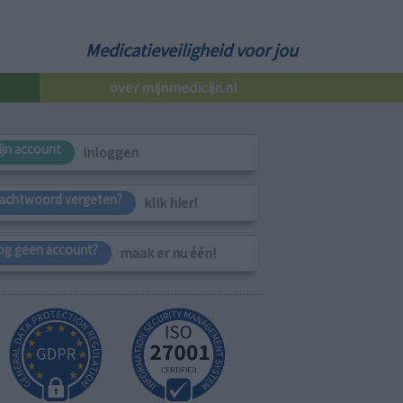
Medicatieveiligheid voor jou
over mijnmedicijn.nl
ijn account
inloggen
achtwoord vergeten?
klik hier!
og geen account?
maak er nu één!