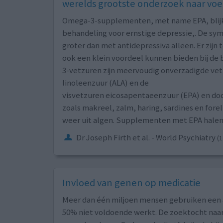
werelds grootste onderzoek naar v
Omega-3-supplementen, met name EPA, blijken
behandeling voor ernstige depressie,. De s
groter dan met antidepressiva alleen. Er zi
ook een klein voordeel kunnen bieden bij d
3-vetzuren zijn meervoudig onverzadigde vetz
linoleenzuur (ALA) en de
visvetzuren eicosapentaeenzuur (EPA) en do
zoals makreel, zalm, haring, sardines en forel
weer uit algen. Supplementen met EPA halen h
Dr Joseph Firth et al. - World Psychiatry
(1
Invloed van genen op medicatie
Meer dan één miljoen mensen gebruiken een an
50% niet voldoende werkt. De zoektocht naar h