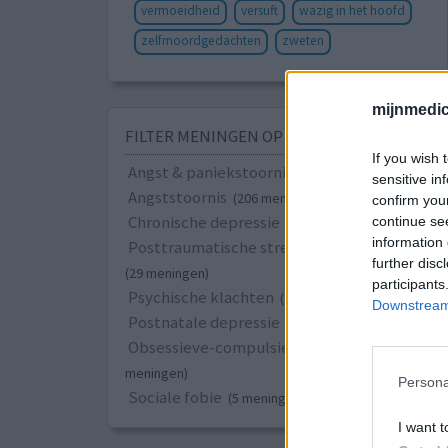
vermoeidheid
versuft
wazig in het hoofd
zelfmoordgedachten
zweten
mijnmedici
FILTER MENINGEN OP ZIEKTE
If you wish 
Angst & paniekstoornis
(442 meningen)
sensitive in
Angststoornis
(206 meningen)
confirm you
Chronische depressie
continue se
(66 meningen)
information 
Posttraumatische stressstoornis (PTSS)
further disc
(29 meningen)
participants
Psychische klachten
(21 meningen)
Downstream 
Postnatale depressie
(14 meningen)
Obsessieve-compulsieve stoornis
(10
meningen)
Persona
Sociale fobie
(5 meningen)
I want t