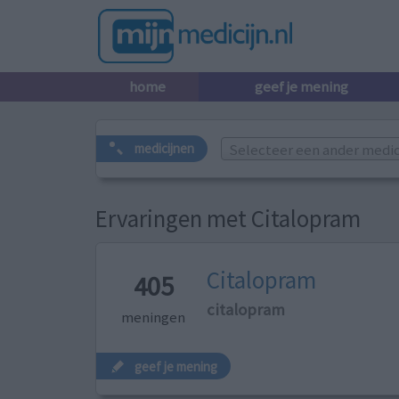
home
geef je mening
Selecteer een ander medicij
medicijnen
Ervaringen met Citalopram
Citalopram
405
citalopram
meningen
geef je mening