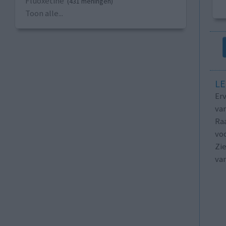
Fluoxetine
(431 meningen)
Toon alle...
LE
Erv
van
Raa
voo
Zie
va