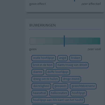
geen effect
zeer effectief
BIJWERKINGEN
geen
zeer veel
acute hoofdpijn
angst
braken
brok in de keel
darm/maag van streek
diarree
doffe hoofdpijn
drang om te huilen
droge mond
duizeligheid
geeuwen
gewichtstoename
haaruitval
hallucinaties
hoofdpijn
hoofdpijn aan één kant van het hoofd