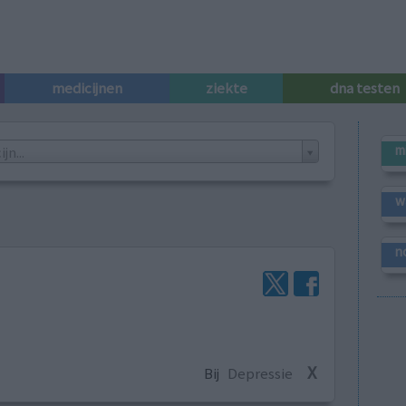
medicijnen
ziekte
dna testen
m
n...
w
n
X
Bij
Depressie