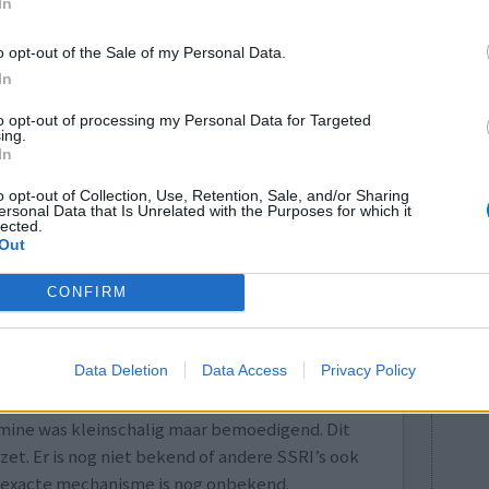
In
o opt-out of the Sale of my Personal Data.
In
lees meer
to opt-out of processing my Personal Data for Targeted
ts staat
ing.
In
o opt-out of Collection, Use, Retention, Sale, and/or Sharing
ersonal Data that Is Unrelated with the Purposes for which it
oxamine bij Covid-19
lected.
Out
ct van fluvoxamine, een goedkoop en generiek
 van COVID-19. Fluvoxamine, in een dosering van
CONFIRM
j mensen met een verhoogd risico een daling van
ijkt het verloop van de besmetting met het
Data Deletion
Data Access
Privacy Policy
p dit idee nadat het bij hen opviel dat
rloop van Covid lieten zien.
amine was kleinschalig maar bemoedigend. Dit
. Er is nog niet bekend of andere SSRI’s ook
t exacte mechanisme is nog onbekend.