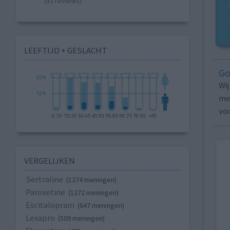
(52 reviews)
LEEFTIJD + GESLACHT
Go
Wi
med
vo
VERGELIJKEN
Sertraline
(1274 meningen)
Paroxetine
(1272 meningen)
Escitalopram
(647 meningen)
Lexapro
(509 meningen)