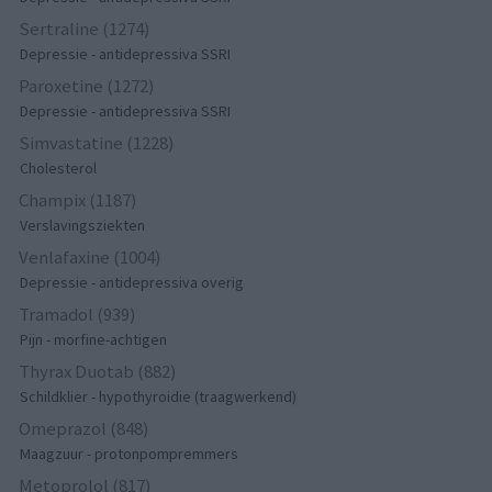
Sertraline (1274)
Depressie - antidepressiva SSRI
Paroxetine (1272)
Depressie - antidepressiva SSRI
Simvastatine (1228)
Cholesterol
Champix (1187)
Verslavingsziekten
Venlafaxine (1004)
Depressie - antidepressiva overig
Tramadol (939)
Pijn - morfine-achtigen
Thyrax Duotab (882)
Schildklier - hypothyroidie (traagwerkend)
Omeprazol (848)
Maagzuur - protonpompremmers
Metoprolol (817)