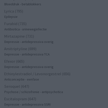
Bloeddruk - betablokkers
Lyrica (795)
Epilepsie
Furabid (735)
Antibiotica - urineweginfectie
Mirtazapine (731)
Depressie - antidepressiva overig
Amitriptyline (699)
Depressie - antidepressiva TCA
Efexor (665)
Depressie - antidepressiva overig
Ethinylestradiol / Levonorgestrel (656)
Anticonceptie - eenfase
Seroquel (647)
Psychose / schizofrenie - antipsychotica
Escitalopram (647)
Depressie - antidepressiva SSRI