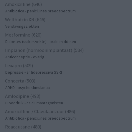
Amoxicilline (646)
Antibiotica - penicillines breedspectrum
Wellbutrin XR (646)
Verslavingsziekten
Metformine (620)
Diabetes (suikerziekte) - orale middelen
Implanon (hormoonimplantaat) (584)
Anticonceptie - overig
Lexapro (509)
Depressie - antidepressiva SSRI
Concerta (503)
ADHD - psychostimulantia
Amlodipine (493)
Bloeddruk - calciumantagonisten
Amoxicilline / Clavulaanzuur (486)
Antibiotica - penicillines breedspectrum
Roaccutane (480)