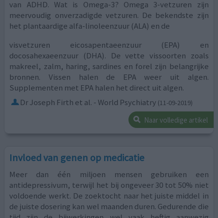
van ADHD. Wat is Omega-3? Omega 3-vetzuren zijn
meervoudig onverzadigde vetzuren. De bekendste zijn
het plantaardige alfa-linoleenzuur (ALA) en de
visvetzuren eicosapentaeenzuur (EPA) en
docosahexaeenzuur (DHA). De vette vissoorten zoals
makreel, zalm, haring, sardines en forel zijn belangrijke
bronnen. Vissen halen de EPA weer uit algen.
Supplementen met EPA halen het direct uit algen.
Dr Joseph Firth et al. - World Psychiatry
(11-09-2019)
Naar volledige artikel
Invloed van genen op medicatie
Meer dan één miljoen mensen gebruiken een
antidepressivum, terwijl het bij ongeveer 30 tot 50% niet
voldoende werkt. De zoektocht naar het juiste middel in
de juiste dosering kan wel maanden duren. Gedurende die
tijd zijn de bijwerkingen wel vaak heftig aanwezig