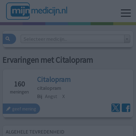
Selecteer medicijn...
Ervaringen met Citalopram
Citalopram
160
citalopram
meningen
Bij
Angst
X
geef mening
ALGEHELE TEVREDENHEID