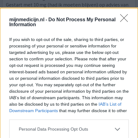
Gestart met 10 mg (had ik moeten blijven) op advies van
huisarts naar 20mg. Idd betere remming op de
angstklachten maar tegelijkertijd een zeer kort lontje.
mijnmedicijn.nl -
Do Not Process My Personal
Zeer verhoogd libido maar moeilijker te bereiken
Information
orgasme, heel frustrerend. Later toch weer toename van
tinnitus en angstklachten. Na 6 maanden afgebouwd.
If you wish to opt-out of the sale, sharing to third parties, or
Zeer vreemd
[lees meer...]
processing of your personal or sensitive information for
targeted advertising by us, please use the below opt-out
section to confirm your selection. Please note that after your
1 Reactie
geef mening
opt-out request is processed you may continue seeing
interest-based ads based on personal information utilized by
us or personal information disclosed to third parties prior to
Citalopram
your opt-out. You may separately opt-out of the further
22-05-2025 | Vrouw | 19
disclosure of your personal information by third parties on the
citalopram (30mg)
IAB’s list of downstream participants. This information may
Angststoornis
also be disclosed by us to third parties on the
IAB’s List of
Downstream Participants
that may further disclose it to other
Effectiviteit
third parties.
Hoeveelheid bijwerkingen
Personal Data Processing Opt Outs
Bijwerkingen