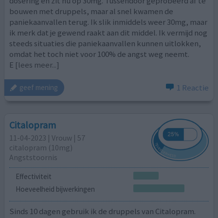
dosering en zit nu op 30mg. Tussendoor geprobeerd af te
bouwen met druppels, maar al snel kwamen de
paniekaanvallen terug. Ik slik inmiddels weer 30mg, maar
ik merk dat je gewend raakt aan dit middel. Ik vermijd nog
steeds situaties die paniekaanvallen kunnen uitlokken,
omdat het toch niet voor 100% de angst weg neemt.
E
[lees meer...]
1 Reactie
geef mening
Citalopram
11-04-2023 | Vrouw | 57
citalopram (10mg)
Angststoornis
Effectiviteit
Hoeveelheid bijwerkingen
Sinds 10 dagen gebruik ik de druppels van Citalopram.