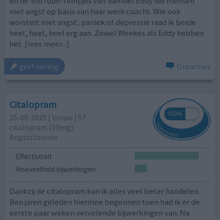
en de YouTube-filmpjes van Samuel Eddy die mensen
met angst op basis van haar werk coacht. Wie ook
worstelt met angst, paniek of depressie raad ik beide
heel, heel, heel erg aan. Zowel Weekes als Eddy hebben
het
[lees meer...]
0 reacties
geef mening
Citalopram
25-08-2025 | Vrouw | 57
citalopram (10mg)
Angststoornis
Effectiviteit
Hoeveelheid bijwerkingen
Dankzij de citalopram kan ik alles veel beter handelen.
Ben jaren geleden hiermee begonnen toen had ik er de
eerste paar weken vervelende bijwerkingen van. Na