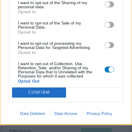
ongerustheid
I want to opt-out of the Sharing of my
personal data.
Opted In
Hi,, Na verschillende antidepressiva proberen (tca), die
I want to opt-out of the Sale of my
allemaal niet werkte, ben ik voor het eerst deze SSRI
Personal Data.
beginnen te slikken. Binnen 2 dagen was mijn angst als
Opted In
sneeuw voor de zon verdwenen. Ik had enorm veel
energie, sliep bijna niet en voelde me supergoed. Nu ben
I want to opt-out of processing my
Personal Data for Targeted Advertising.
ik bang dat het hypomanie geweest is, zeker omdat het
Opted In
niet binnen 2 dagen al kan werken. Iemand anders
[lees
meer...]
I want to opt-out of Collection, Use,
Retention, Sale, and/or Sharing of my
Personal Data that Is Unrelated with the
Purposes for which it was collected.
0 reacties
geef mening
Opted Out
CONFIRM
Citalopram
03-05-2025 | Vrouw | 28
citalopram (20mg)
Data Deletion
Data Access
Privacy Policy
Angststoornis
Effectiviteit