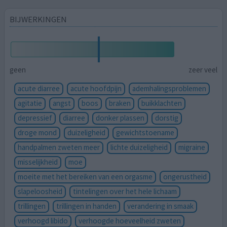
BIJWERKINGEN
geen
zeer veel
acute diarree
acute hoofdpijn
ademhalingsproblemen
agitatie
angst
boos
braken
buikklachten
depressief
diarree
donker plassen
dorstig
droge mond
duizeligheid
gewichtstoename
handpalmen zweten meer
lichte duizeligheid
migraine
misselijkheid
moe
moeite met het bereiken van een orgasme
ongerustheid
slapeloosheid
tintelingen over het hele lichaam
trillingen
trillingen in handen
verandering in smaak
verhoogd libido
verhoogde hoeveelheid zweten