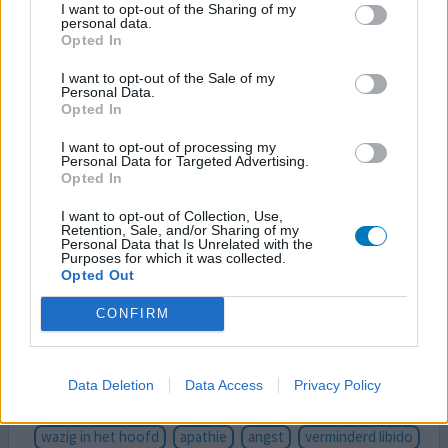
I want to opt-out of the Sharing of my
was zo moe dat ik nauwelijks meer iets kon. Overgestapt
personal data.
naar Citalopram. Dit was qua bijwerkingen nog erger.
Opted In
Vervolgens weer terug gegaan naar 5mg escitalopram. De
I want to opt-out of the Sale of my
angst- en paniekklachten zijn echt wel drastisch
Personal Data.
afgenomen, maar de andere bijwerkingen hebben er wel
Opted In
voo
[lees meer...]
I want to opt-out of processing my
Personal Data for Targeted Advertising.
0 reacties
geef mening
Opted In
I want to opt-out of Collection, Use,
Retention, Sale, and/or Sharing of my
Personal Data that Is Unrelated with the
Escitalopram
Purposes for which it was collected.
16-03-2026 | Man | 37
Opted Out
escitalopram (15mg)
Angst & paniekstoornis
CONFIRM
Effectiviteit
Hoeveelheid bijwerkingen
Data Deletion
Data Access
Privacy Policy
Bijwerkingen
wazig in het hoofd
apathie
angst
verminderd libido