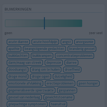
BIJWERKINGEN
geen
zeer veel
acute diarree
acute hoofdpijn
angst
anorgasmie
apathie
beangstigende gedachten
branderig gevoel
buikklachten
buikkrampen
concentratieproblemen
darm/maag van streek
depressie
diarree
doodsangst
drang om te huilen
droefheid
droge mond
droge ogen
duizeligheid
emotionele afvlakking
erectieproblemen
geen honger
gegeneraliseerde spierzwakte
gespannen
gevoel van nederlaag
gewichtstoename
griepachtige symptomen
haaruitval