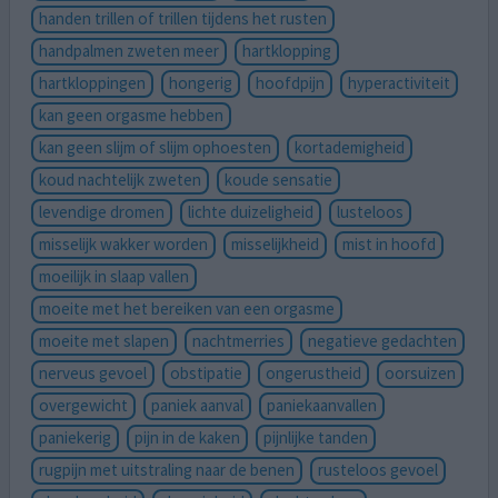
handen trillen of trillen tijdens het rusten
handpalmen zweten meer
hartklopping
hartkloppingen
hongerig
hoofdpijn
hyperactiviteit
kan geen orgasme hebben
kan geen slijm of slijm ophoesten
kortademigheid
koud nachtelijk zweten
koude sensatie
levendige dromen
lichte duizeligheid
lusteloos
misselijk wakker worden
misselijkheid
mist in hoofd
moeilijk in slaap vallen
moeite met het bereiken van een orgasme
moeite met slapen
nachtmerries
negatieve gedachten
nerveus gevoel
obstipatie
ongerustheid
oorsuizen
overgewicht
paniek aanval
paniekaanvallen
paniekerig
pijn in de kaken
pijnlijke tanden
rugpijn met uitstraling naar de benen
rusteloos gevoel