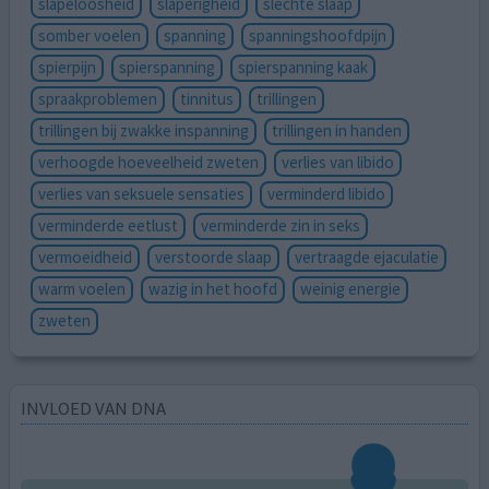
slapeloosheid
slaperigheid
slechte slaap
somber voelen
spanning
spanningshoofdpijn
spierpijn
spierspanning
spierspanning kaak
spraakproblemen
tinnitus
trillingen
trillingen bij zwakke inspanning
trillingen in handen
verhoogde hoeveelheid zweten
verlies van libido
verlies van seksuele sensaties
verminderd libido
verminderde eetlust
verminderde zin in seks
vermoeidheid
verstoorde slaap
vertraagde ejaculatie
warm voelen
wazig in het hoofd
weinig energie
zweten
INVLOED VAN DNA