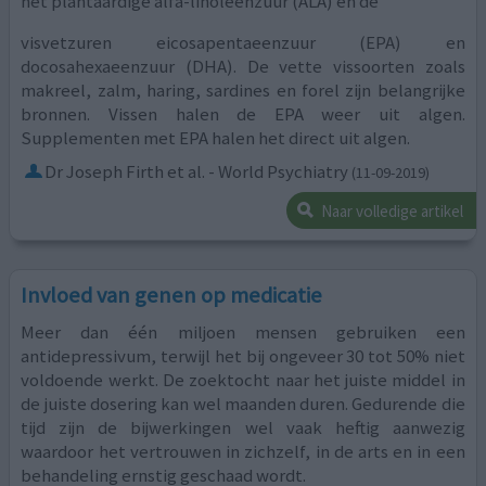
het plantaardige alfa-linoleenzuur (ALA) en de
visvetzuren eicosapentaeenzuur (EPA) en
docosahexaeenzuur (DHA). De vette vissoorten zoals
makreel, zalm, haring, sardines en forel zijn belangrijke
bronnen. Vissen halen de EPA weer uit algen.
Supplementen met EPA halen het direct uit algen.
Dr Joseph Firth et al. - World Psychiatry
(11-09-2019)
Naar volledige artikel
Invloed van genen op medicatie
Meer dan één miljoen mensen gebruiken een
antidepressivum, terwijl het bij ongeveer 30 tot 50% niet
voldoende werkt. De zoektocht naar het juiste middel in
de juiste dosering kan wel maanden duren. Gedurende die
tijd zijn de bijwerkingen wel vaak heftig aanwezig
waardoor het vertrouwen in zichzelf, in de arts en in een
behandeling ernstig geschaad wordt.