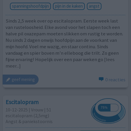
spanningshoofdpijn
pijn in de kaken
angst
Sinds 2,5 week over op escitalopram. Eerste week last
van rusteloosheid. Elke avond voor het slapen toch een
halve pil oxazepam moeten slikken om rustig te worden.
Nu sinds 2 dagen onwijs hoofdpijn aan de voorkant van
mijn hoofd. Voel me wazig, en staar continu. Sinds
vandaag en spier boven m’n elleboog die trilt. Zo geen
fijne ervaring! Hopelijk over een paar weken go
[lees
meer...]
0 reacties
geef mening
Escitalopram
10-12-2025 | Vrouw | 51
escitalopram (2,5mg)
Angst & paniekstoornis