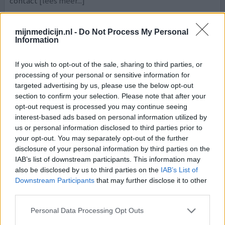
contact
[lees meer...]
0 reacties
geef mening
mijnmedicijn.nl -
Do Not Process My Personal
Information
Escitalopram
If you wish to opt-out of the sale, sharing to third parties, or
processing of your personal or sensitive information for
13-04-2026 | Vrouw | 40
escitalopram (10mg)
targeted advertising by us, please use the below opt-out
Angst & paniekstoornis
section to confirm your selection. Please note that after your
opt-out request is processed you may continue seeing
Effectiviteit
interest-based ads based on personal information utilized by
us or personal information disclosed to third parties prior to
Hoeveelheid bijwerkingen
your opt-out. You may separately opt-out of the further
Bijwerkingen
disclosure of your personal information by third parties on the
verlies van libido
koud nachtelijk zweten
IAB’s list of downstream participants. This information may
also be disclosed by us to third parties on the
IAB’s List of
levendige dromen
obstipatie
vermoeidheid
Downstream Participants
that may further disclose it to other
gewichtstoename
third parties.
Sinds enkele maanden slik ik escitalopram. Begonnen
Personal Data Processing Opt Outs
met 5mg, opgebouwd naar 10mg. Die was geen succes. Ik