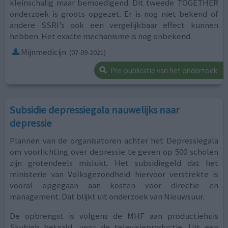
kleinschalig maar bemoedigend. Dit tweede TOGETHER
onderzoek is groots opgezet. Er is nog niet bekend of
andere SSRI’s ook een vergelijkbaar effect kunnen
hebben. Het exacte mechanisme is nog onbekend.
Mijnmedicijn
(07-09-2021)
Pre-publicatie van het onderzoek
Subsidie depressiegala nauwelijks naar
depressie
Plannen van de organisatoren achter het Depressiegala
om voorlichting over depressie te geven op 500 scholen
zijn grotendeels mislukt. Het subsidiegeld dat het
ministerie van Volksgezondheid hiervoor verstrekte is
vooral opgegaan aan kosten voor directie en
management. Dat blijkt uit onderzoek van Nieuwsuur.
De opbrengst is volgens de MHF aan productiehuis
Skyhigh betaald, voor de televisieproductie. Uit een