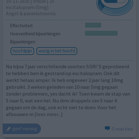
10-11-2025 | Vrouw | 25
escitalopram (5mg)
Angst & paniekstoornis
Effectiviteit
Hoeveelheid bijwerkingen
Bijwerkingen
hoofdpijn
wazig in het hoofd
Na bijna 7 jaar verschillende soorten SSRI'S geprobeerd
te hebben ben ik gestrand op escitalopram. Ook dit
werkt helaas amper. Ik heb ongeveer 2 jaar lang 10mg
gebruikt. 3 weken geleden van 10 naar 5mg gegaan
zonder problemen, yes dacht ik! Toen kwam de stap van
5 naar 0, wat een hel. Nu dmv druppels van 5 naar 4
gegaan om de dag, ook echt niet te doen. Voor het
afbouwen m
[lees meer...]
0 reacties
geef mening