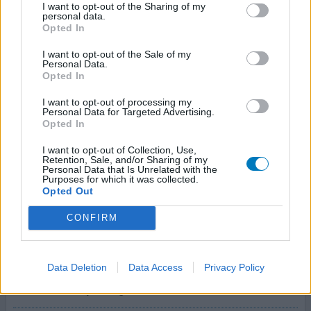
I want to opt-out of the Sharing of my
personal data.
Moeder van 3 jonge kinderen. Altijd bezig, werken in de
Opted In
zorg, huishouden alles. Groot sociaal leven, eigenlijk niks
te klagen. En toch, elke dag onrust! Slecht slapen,
I want to opt-out of the Sale of my
Personal Data.
continu allert, schrikken van kleine geluidjes, uitgeput
Opted In
raken na een bezoekje, vaak smiddags moeten slapen,
rood hoofd krijgen als ik in de picture stond, continu
I want to opt-out of processing my
gejaagd en adrenaline voelen, overprikkel
[lees meer...]
Personal Data for Targeted Advertising.
Opted In
1 Reactie
geef mening
I want to opt-out of Collection, Use,
Retention, Sale, and/or Sharing of my
Personal Data that Is Unrelated with the
Purposes for which it was collected.
Opted Out
Escitalopram
03-01-2022 | Vrouw | 43
CONFIRM
escitalopram (10mg)
Psychische klachten
Data Deletion
Data Access
Privacy Policy
Effectiviteit
Hoeveelheid bijwerkingen