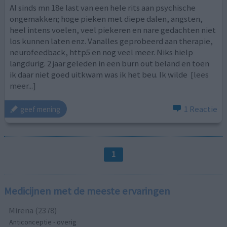
Al sinds mn 18e last van een hele rits aan psychische
ongemakken; hoge pieken met diepe dalen, angsten,
heel intens voelen, veel piekeren en nare gedachten niet
los kunnen laten enz. Vanalles geprobeerd aan therapie,
neurofeedback, http5 en nog veel meer. Niks hielp
langdurig. 2 jaar geleden in een burn out beland en toen
ik daar niet goed uitkwam was ik het beu. Ik wilde
[lees
meer...]
1 Reactie
geef mening
1
Medicijnen met de meeste ervaringen
Mirena (2378)
Anticonceptie - overig