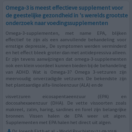
Omega-3 is meest effectieve supplement voor
de geestelijke gezondheid in 's werelds grootste
onderzoek naar voedingssupplementen
Omega-3-supplementen, met name EPA, blijken
effectief te zijn als een aanvullende behandeling voor
ernstige depressie,. De symptomen werden verminderd
en het effect bleek groter dan met antidepressiva alleen.
Er zijn tevens aanwijzingen dat omega-3-supplementen
ook een klein voordeel kunnen bieden bij de behandeling
van ADHD. Wat is Omega-3? Omega 3-vetzuren zijn
meervoudig onverzadigde vetzuren. De bekendste zijn
het plantaardige alfa-linoleenzuur (ALA) en de
visvetzuren eicosapentaeenzuur (EPA) en
docosahexaeenzuur (DHA). De vette vissoorten zoals
makreel, zalm, haring, sardines en forel zijn belangrijke
bronnen. Vissen halen de EPA weer uit algen.
Supplementen met EPA halen het direct uit algen.
Dr Joseph Firth et al. - World Psychiatry
(11-09-2019)