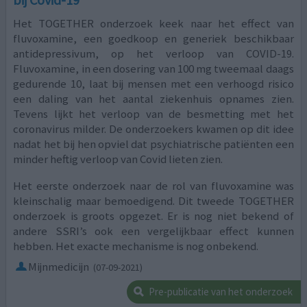
bij Covid-19
Het TOGETHER onderzoek keek naar het effect van
fluvoxamine, een goedkoop en generiek beschikbaar
antidepressivum, op het verloop van COVID-19.
Fluvoxamine, in een dosering van 100 mg tweemaal daags
gedurende 10, laat bij mensen met een verhoogd risico
een daling van het aantal ziekenhuis opnames zien.
Tevens lijkt het verloop van de besmetting met het
coronavirus milder. De onderzoekers kwamen op dit idee
nadat het bij hen opviel dat psychiatrische patiënten een
minder heftig verloop van Covid lieten zien.
Het eerste onderzoek naar de rol van fluvoxamine was
kleinschalig maar bemoedigend. Dit tweede TOGETHER
onderzoek is groots opgezet. Er is nog niet bekend of
andere SSRI’s ook een vergelijkbaar effect kunnen
hebben. Het exacte mechanisme is nog onbekend.
Mijnmedicijn
(07-09-2021)
Pre-publicatie van het onderzoek