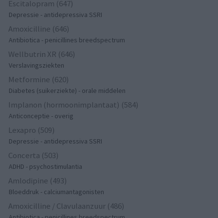
Escitalopram (647)
Depressie - antidepressiva SSRI
Amoxicilline (646)
Antibiotica - penicillines breedspectrum
Wellbutrin XR (646)
Verslavingsziekten
Metformine (620)
Diabetes (suikerziekte) - orale middelen
Implanon (hormoonimplantaat) (584)
Anticonceptie - overig
Lexapro (509)
Depressie - antidepressiva SSRI
Concerta (503)
ADHD - psychostimulantia
Amlodipine (493)
Bloeddruk - calciumantagonisten
Amoxicilline / Clavulaanzuur (486)
Antibiotica - penicillines breedspectrum