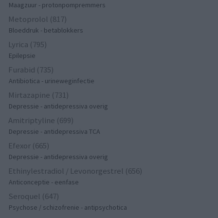
Maagzuur - protonpompremmers
Metoprolol (817)
Bloeddruk - betablokkers
Lyrica (795)
Epilepsie
Furabid (735)
Antibiotica - urineweginfectie
Mirtazapine (731)
Depressie - antidepressiva overig
Amitriptyline (699)
Depressie - antidepressiva TCA
Efexor (665)
Depressie - antidepressiva overig
Ethinylestradiol / Levonorgestrel (656)
Anticonceptie - eenfase
Seroquel (647)
Psychose / schizofrenie - antipsychotica