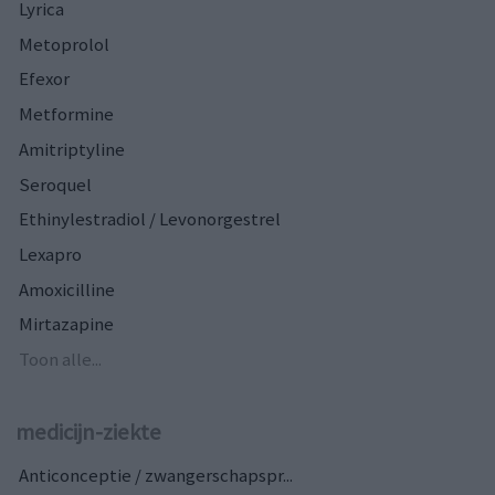
Lyrica
Metoprolol
Efexor
Metformine
Amitriptyline
Seroquel
Ethinylestradiol / Levonorgestrel
Lexapro
Amoxicilline
Mirtazapine
Toon alle...
medicijn-ziekte
Anticonceptie / zwangerschapspr...