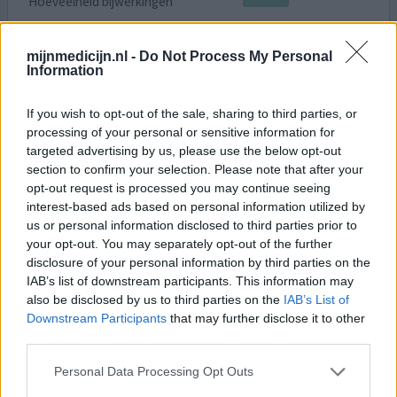
Hoeveelheid bijwerkingen
Altijd last van milde depressie. Glas altijd half leeg ipv half
mijnmedicijn.nl -
Do Not Process My Personal
vol en ook vaak dwanggedachten en sociale angst. Voelde
Information
me eigenlijk pas lekker in een groep met een “3 bier
gevoel”. Begonnen met 5 mg en voelde na een paar dagen
If you wish to opt-out of the sale, sharing to third parties, or
al verbetering. Door naar 10 werkte prima en nu zit ik
processing of your personal or sensitive information for
meestal op 15 mg, omdat ik dan vrij lijk te zijn van
targeted advertising by us, please use the below opt-out
irritaties. Zeer tevreden gebruiker !
section to confirm your selection. Please note that after your
opt-out request is processed you may continue seeing
0 reacties
geef mening
interest-based ads based on personal information utilized by
us or personal information disclosed to third parties prior to
your opt-out. You may separately opt-out of the further
disclosure of your personal information by third parties on the
Escitalopram
IAB’s list of downstream participants. This information may
05-09-2022 | Vrouw | 35
also be disclosed by us to third parties on the
IAB’s List of
escitalopram (20mg/ml)
Downstream Participants
that may further disclose it to other
Psychische klachten
third parties.
Effectiviteit
Personal Data Processing Opt Outs
Hoeveelheid bijwerkingen