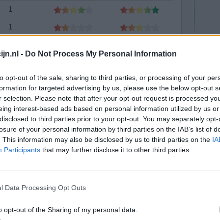
1
1
1
jn.nl -
Do Not Process My Personal Information
1
to opt-out of the sale, sharing to third parties, or processing of your per
1
formation for targeted advertising by us, please use the below opt-out s
1
r selection. Please note that after your opt-out request is processed y
eing interest-based ads based on personal information utilized by us or
1
disclosed to third parties prior to your opt-out. You may separately opt-
losure of your personal information by third parties on the IAB’s list of
1
. This information may also be disclosed by us to third parties on the
IA
1
Participants
that may further disclose it to other third parties.
1
1
l Data Processing Opt Outs
1
o opt-out of the Sharing of my personal data.