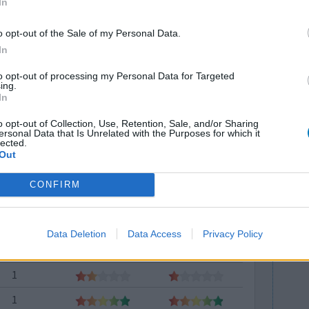
1
In
1
o opt-out of the Sale of my Personal Data.
In
1
1
to opt-out of processing my Personal Data for Targeted
ing.
In
1
o opt-out of Collection, Use, Retention, Sale, and/or Sharing
1
ersonal Data that Is Unrelated with the Purposes for which it
lected.
1
Out
1
CONFIRM
1
1
Data Deletion
Data Access
Privacy Policy
1
1
1