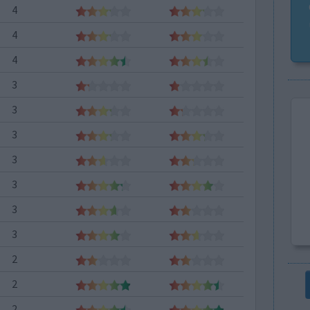
4
4
4
3
3
3
3
3
3
3
2
2
2