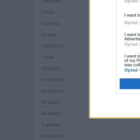
Camcolit
Opted 
Solian
I want t
Opted 
Zyprexa
Semap
I want 
Advertis
Opted 
Cisordinol
I want t
Truxal
of my P
was col
Fluanxol
Opted 
Impromen
Anatensol
Nozinan
Akineton
Topamax
Femoston