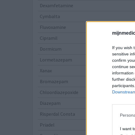
Dexamfetamine
Cymbalta
Fluvoxamine
mijnmedici
Cipramil
If you wish 
Dormicum
sensitive in
Lormetazepam
confirm you
continue se
Xanax
information 
further disc
Bromazepam
participants
Chloordiazepoxide
Downstream 
Diazepam
Risperdal Consta
Persona
Priadel
I want t