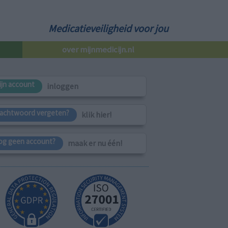
Medicatieveiligheid voor jou
over mijnmedicijn.nl
ijn account
inloggen
achtwoord vergeten?
klik hier!
og geen account?
maak er nu één!