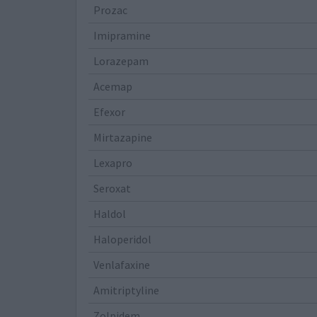
Prozac
Imipramine
Lorazepam
Acemap
Efexor
Mirtazapine
Lexapro
Seroxat
Haldol
Haloperidol
Venlafaxine
Amitriptyline
Zolpidem