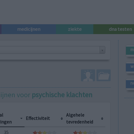
medicijnen
ziekte
dna testen
m
w
n
cijnen voor
psychische klachten
al
Algehele
Effectiviteit
ringen
tevredenheid
35