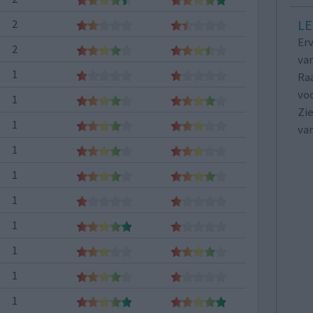
LE
2
Erv
2
van
1
Raa
voo
1
Zie
1
va
1
1
1
1
1
1
1