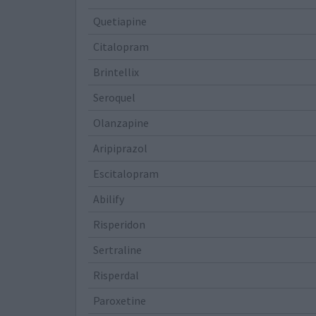
Quetiapine
Citalopram
Brintellix
Seroquel
Olanzapine
Aripiprazol
Escitalopram
Abilify
Risperidon
Sertraline
Risperdal
Paroxetine