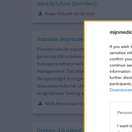
Nortriptyline (Notrilen)
Bojan Nikolik
(06-06-2015)
mijnmedici
Subsidie depressiegala nauwelijks na
If you wish 
Plannen van de organisatoren achter het Depr
sensitive in
geven op 500 scholen zijn grotendeels mislukt
confirm you
Volksgezondheid hiervoor verstrekte is voora
continue se
management. Dat blijkt uit onderzoek van Ni
information 
further disc
De opbrengst is volgens de MHF aan producti
participants
televisieproductie. Uit een bankafschrift bl
Downstream 
vergelijkbaar bedrag aan Skyhigh heeft over
NOS Nieuwsuur
(21-01-2020)
Persona
I want t
Omega-3 is meest effectieve suppleme