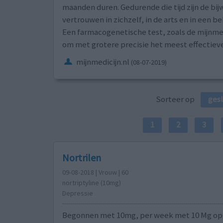
maanden duren. Gedurende die tijd zijn de bi
vertrouwen in zichzelf, in de arts en in een 
Een farmacogenetische test, zoals de mijnmed
om met grotere precisie het meest effectiev
mijnmedicijn.nl
(08-07-2019)
Sorteer op
ges
1
2
3
Nortrilen
09-08-2018 | Vrouw | 60
nortriptyline (10mg)
Depressie
Begonnen met 10mg, per week met 10 Mg o