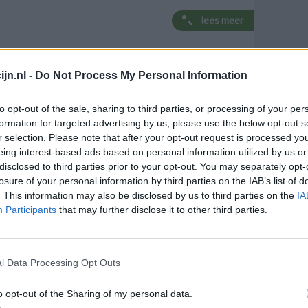
lees meer
jn.nl -
Do Not Process My Personal Information
ar depressie
to opt-out of the sale, sharing to third parties, or processing of your per
essiegala om voorlichting over depressie te
formation for targeted advertising by us, please use the below opt-out s
. Het subsidiegeld dat het ministerie van
r selection. Please note that after your opt-out request is processed y
l opgegaan aan kosten voor directie en
eing interest-based ads based on personal information utilized by us or
euwsuur.
disclosed to third parties prior to your opt-out. You may separately opt-
losure of your personal information by third parties on the IAB’s list of
ehuis Skyhigh betaald, voor de
. This information may also be disclosed by us to third parties on the
IA
ijkt dat MHF-voorzitter Bram Bakker een
Participants
that may further disclose it to other third parties.
geboekt.
naart artikel van NOS Nieuwsuur
l Data Processing Opt Outs
o opt-out of the Sharing of my personal data.
nt voor de geestelijke gezondheid in 's