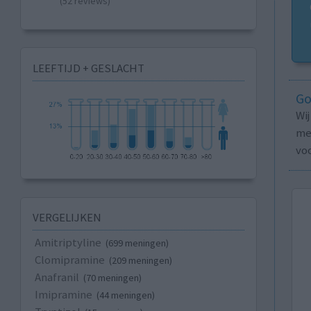
(52 reviews)
LEEFTIJD + GESLACHT
Go
Wi
med
vo
VERGELIJKEN
Amitriptyline
(699 meningen)
Clomipramine
(209 meningen)
Anafranil
(70 meningen)
Imipramine
(44 meningen)