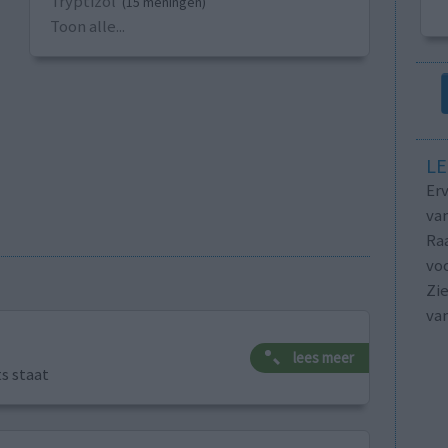
Tryptizol
(15 meningen)
Toon alle...
LE
Erv
van
Raa
voo
Zie
va
lees meer
ts staat