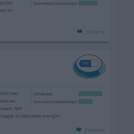
groter.
Hoeveelheid bijwerkingen
eer te
1 Reactie
DEN! met
Effectiviteit
ilen en
Hoeveelheid bijwerkingen
enaam. Het
draagijk en heb weer energie!
0 reacties