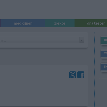
medicijnen
ziekte
dna testen
m
n...
w
n