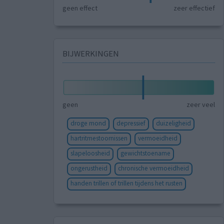
geen effect
zeer effectief
BIJWERKINGEN
geen
zeer veel
droge mond
depressief
duizeligheid
hartritmestoornissen
vermoeidheid
slapeloosheid
gewichtstoename
ongerustheid
chronische vermoeidheid
handen trillen of trillen tijdens het rusten