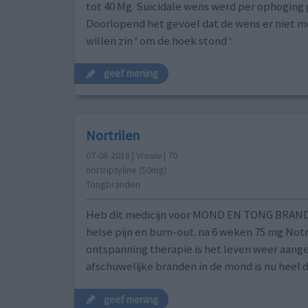
tot 40 Mg. Suïcidale wens werd per ophoging 
Doorlopend het gevoel dat de wens er niet m
willen zin ‘ om de hoek stond ‘.
geef mening
Nortrilen
07-08-2018 | Vrouw | 70
nortriptyline (50mg)
Tongbranden
Heb dit medicijn voor MOND EN TONG BRAN
helse pijn en burn-out. na 6 weken 75 mg Notr
ontspanning therapie is het leven weer aang
afschuwelijke branden in de mond is nu heel 
geef mening