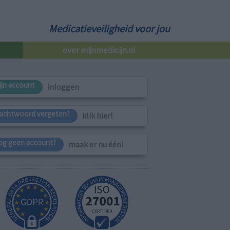
Medicatieveiligheid voor jou
over mijnmedicijn.nl
ijn account
inloggen
achtwoord vergeten?
klik hier!
og geen account?
maak er nu één!