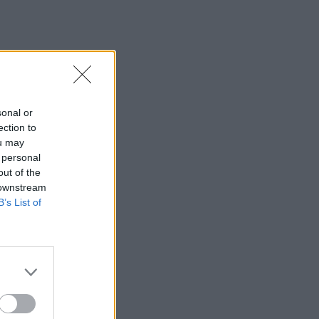
sonal or
ection to
ou may
 personal
out of the
 downstream
B’s List of