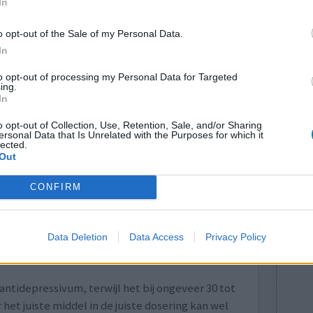
In
oedingssupplementen
o opt-out of the Sale of my Personal Data.
 effectief te zijn als een aanvullende
In
ymptomen werden verminderd en het effect bleek
jn tevens aanwijzingen dat omega-3-supplementen
to opt-out of processing my Personal Data for Targeted
ing.
e behandeling van ADHD. Wat is Omega-3? Omega
In
uren. De bekendste zijn het plantaardige alfa-
o opt-out of Collection, Use, Retention, Sale, and/or Sharing
ersonal Data that Is Unrelated with the Purposes for which it
cosahexaeenzuur (DHA). De vette vissoorten
lected.
Out
 zijn belangrijke bronnen. Vissen halen de EPA
et direct uit algen.
CONFIRM
1-09-2019)
Naar volledige artikel
Data Deletion
Data Access
Privacy Policy
tidepressivum, terwijl het bij ongeveer 30 tot
et juiste middel in de juiste dosering kan wel