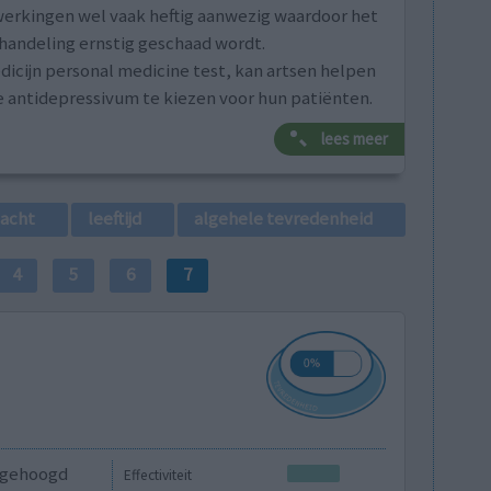
jwerkingen wel vaak heftig aanwezig waardoor het
behandeling ernstig geschaad wordt.
icijn personal medicine test, kan artsen helpen
e antidepressivum te kiezen voor hun patiënten.
lees meer
lacht
leeftijd
algehele tevredenheid
4
5
6
7
pgehoogd
Effectiviteit