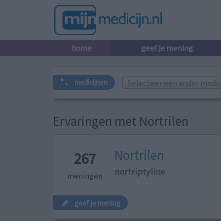
home
geef je mening
Selecteer een ander medicij
medicijnen
Ervaringen met Nortrilen
Nortrilen
267
nortriptyline
meningen
geef je mening