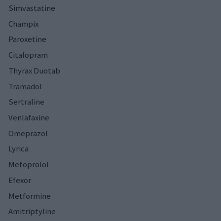
Simvastatine
Champix
Paroxetine
Citalopram
Thyrax Duotab
Tramadol
Sertraline
Venlafaxine
Omeprazol
Lyrica
Metoprolol
Efexor
Metformine
Amitriptyline