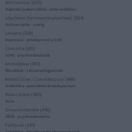
Metformine (620)
Diabetes (suikerziekte) - orale middelen
Implanon (hormoonimplantaat) (584)
Anticonceptie - overig
Lexapro (509)
Depressie - antidepressiva SSRI
Concerta (503)
ADHD - psychostimulantia
Amlodipine (493)
Bloeddruk - calciumantagonisten
Amoxicilline / Clavulaanzuur (486)
Antibiotica - penicillines breedspectrum
Roaccutane (480)
Acne
Dexamfetamine (446)
ADHD - psychostimulantia
Euthyrox (436)
Schildklier - hypothyroidie (traagwerkend)