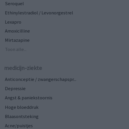
Seroquel
Ethinylestradiol / Levonorgestrel
Lexapro
Amoxicilline
Mirtazapine
Toon alle...
medicijn-ziekte
Anticonceptie / zwangerschapspr...
Depressie
Angst & paniekstoornis
Hoge bloeddruk
Blaasontsteking
Acne/puistjes