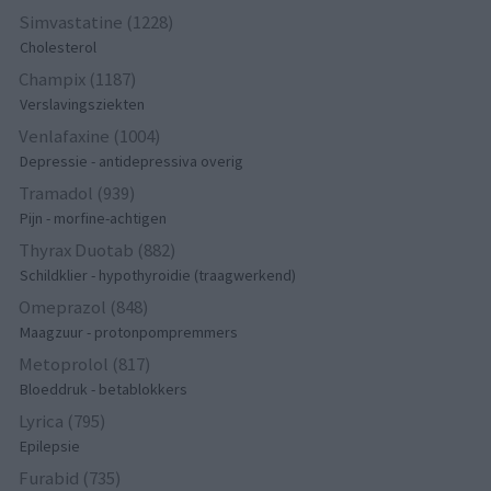
Simvastatine (1228)
Cholesterol
Champix (1187)
Verslavingsziekten
Venlafaxine (1004)
Depressie - antidepressiva overig
Tramadol (939)
Pijn - morfine-achtigen
Thyrax Duotab (882)
Schildklier - hypothyroidie (traagwerkend)
Omeprazol (848)
Maagzuur - protonpompremmers
Metoprolol (817)
Bloeddruk - betablokkers
Lyrica (795)
Epilepsie
Furabid (735)