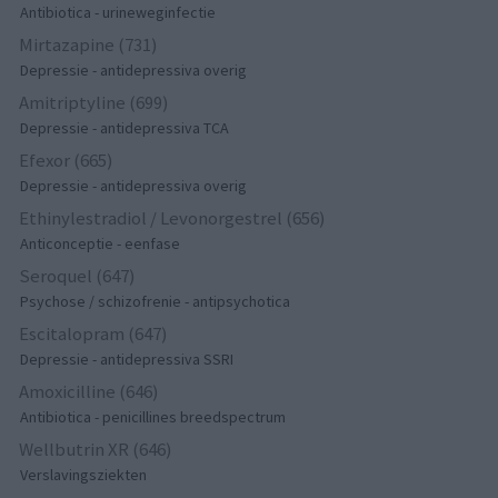
Antibiotica - urineweginfectie
Mirtazapine (731)
Depressie - antidepressiva overig
Amitriptyline (699)
Depressie - antidepressiva TCA
Efexor (665)
Depressie - antidepressiva overig
Ethinylestradiol / Levonorgestrel (656)
Anticonceptie - eenfase
Seroquel (647)
Psychose / schizofrenie - antipsychotica
Escitalopram (647)
Depressie - antidepressiva SSRI
Amoxicilline (646)
Antibiotica - penicillines breedspectrum
Wellbutrin XR (646)
Verslavingsziekten