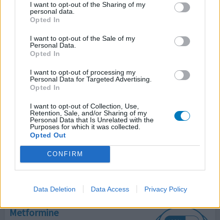
voor altijd nemen, bij avond eten.
I want to opt-out of the Sharing of my
personal data.
Opted In
0 reacties
geef mening
I want to opt-out of the Sale of my
Personal Data.
Opted In
Metformine
I want to opt-out of processing my
12-09-2012 | Man | 68
Personal Data for Targeted Advertising.
metformine
Opted In
Suikerziekte (type 1)
I want to opt-out of Collection, Use,
Retention, Sale, and/or Sharing of my
Effectiviteit
Personal Data that Is Unrelated with the
Purposes for which it was collected.
Hoeveelheid bijwerkingen
Opted Out
CONFIRM
0 reacties
geef mening
Data Deletion
Data Access
Privacy Policy
Metformine