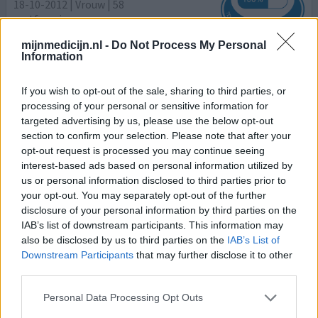
18-10-2012 | Vrouw | 58
metformine
Suikerziekte (type 1)
mijnmedicijn.nl -
Do Not Process My Personal
Information
Effectiviteit
Hoeveelheid bijwerkingen
If you wish to opt-out of the sale, sharing to third parties, or
processing of your personal or sensitive information for
targeted advertising by us, please use the below opt-out
section to confirm your selection. Please note that after your
0 reacties
geef mening
opt-out request is processed you may continue seeing
interest-based ads based on personal information utilized by
us or personal information disclosed to third parties prior to
your opt-out. You may separately opt-out of the further
Metformine
disclosure of your personal information by third parties on the
18-10-2012 | Vrouw | 54
IAB’s list of downstream participants. This information may
metformine
also be disclosed by us to third parties on the
IAB’s List of
Suikerziekte (type 1)
Downstream Participants
that may further disclose it to other
third parties.
Effectiviteit
Hoeveelheid bijwerkingen
Personal Data Processing Opt Outs