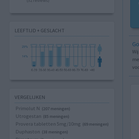
(52 reviews)
LEEFTIJD + GESLACHT
Go
Wi
med
vo
VERGELIJKEN
Primolut N
(207 meningen)
Utrogestan
(85 meningen)
Provera tabletten 5mg/10mg
(69 meningen)
Duphaston
(38 meningen)