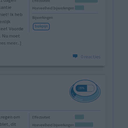
12 dagen
Effectiviteit
kantie
Hoeveelheid bijwerkingen
iet! Ik heb
Bijwerkingen
enlijk
buikpijn
leef. Voorde
ht. Nu moet
ees meer...]
0 reacties
ekregen om
Effectiviteit
blet, dit
Hoeveelheid bijwerkingen