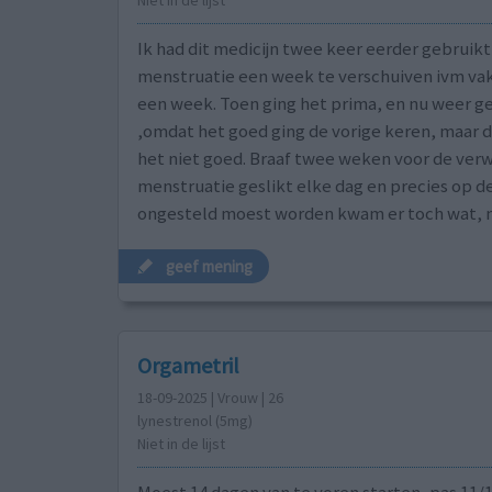
Niet in de lijst
Ik had dit medicijn twee keer eerder gebruik
menstruatie een week te verschuiven ivm va
een week. Toen ging het prima, en nu weer g
,omdat het goed ging de vorige keren, maar d
het niet goed. Braaf twee weken voor de ver
menstruatie geslikt elke dag en precies op de
ongesteld moest worden kwam er toch wat, n
geef mening
Orgametril
18-09-2025 | Vrouw | 26
lynestrenol (5mg)
Niet in de lijst