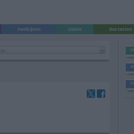
medicijnen
ziekte
dna testen
m
n...
w
n