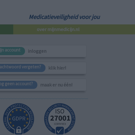
Medicatieveiligheid voor jou
over mijnmedicijn.nl
ijn account
inloggen
achtwoord vergeten?
klik hier!
og geen account?
maak er nu één!