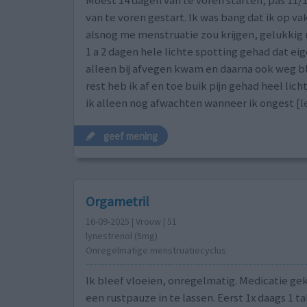
Moest 14 dagen van te voren starten, pas 11/
van te voren gestart. Ik was bang dat ik op va
alsnog me menstruatie zou krijgen, gelukkig n
1 a 2 dagen hele lichte spotting gehad dat eig
alleen bij afvegen kwam en daarna ook weg b
rest heb ik af en toe buik pijn gehad heel lic
ik alleen nog afwachten wanneer ik ongest
[l
geef mening
Orgametril
16-09-2025 | Vrouw | 51
lynestrenol (5mg)
Onregelmatige menstruatiecyclus
Ik bleef vloeien, onregelmatig. Medicatie g
een rustpauze in te lassen. Eerst 1x daags 1 ta