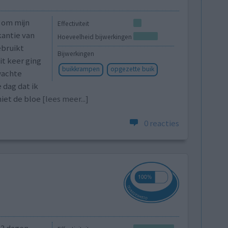
t om mijn
Effectiviteit
kantie van
Hoeveelheid bijwerkingen
ebruikt
Bijwerkingen
it keer ging
buikkrampen
opgezette buik
wachte
 dag dat ik
iet de bloe
[lees meer...]
0 reacties