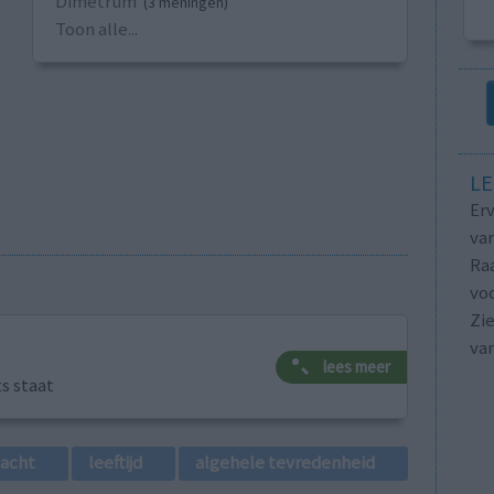
Dimetrum
(3 meningen)
Toon alle...
LE
Erv
van
Raa
voo
Zie
va
lees meer
ts staat
lacht
leeftijd
algehele tevredenheid