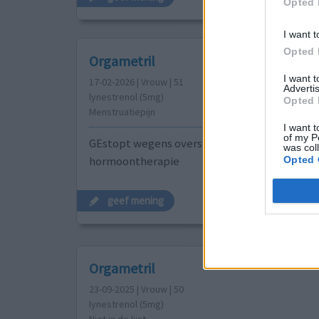
Opted 
I want t
Opted 
Orgametril
I want 
17-02-2026 | Vrouw | 51
Advertis
lynestrenol (5mg)
Opted 
Menstruatiepijn
I want t
of my P
GEstopt wegens overstap naar bio identieke
was col
hormoontherapie
Opted 
geef mening
Orgametril
23-09-2025 | Vrouw | 50
lynestrenol (5mg)