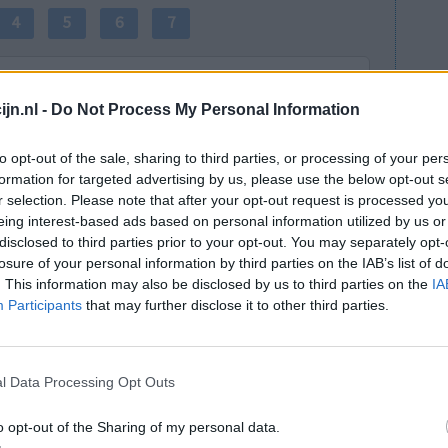
4
5
6
7
jn.nl -
Do Not Process My Personal Information
to opt-out of the sale, sharing to third parties, or processing of your per
formation for targeted advertising by us, please use the below opt-out s
r selection. Please note that after your opt-out request is processed y
e. Vanaf
Effectiviteit
eing interest-based ads based on personal information utilized by us or
ruatie
Hoeveelheid bijwerkingen
disclosed to third parties prior to your opt-out. You may separately opt-
 gehad
losure of your personal information by third parties on the IAB’s list of
Bijwerkingen
heb heeft
. This information may also be disclosed by us to third parties on the
IA
gewichtstoename
vochtretentie
k 2x per dag
Participants
that may further disclose it to other third parties.
verhoogde eetlust
n het begin
d ik
verminderd libido
vettige huid
l Data Processing Opt Outs
acne
o opt-out of the Sharing of my personal data.
0 reacties