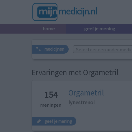
home
geef je mening
Selecteer een ander medicij
medicijnen
Ervaringen met Orgametril
Orgametril
154
lynestrenol
meningen
geef je mening