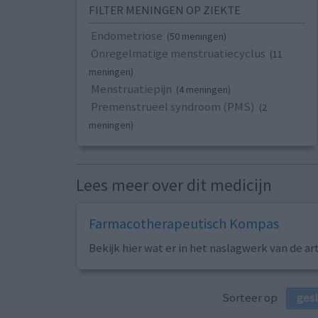
FILTER MENINGEN OP ZIEKTE
Endometriose
(50 meningen)
Onregelmatige menstruatiecyclus
(11
meningen)
Menstruatiepijn
(4 meningen)
Premenstrueel syndroom (PMS)
(2
meningen)
Lees meer over dit medicijn
Farmacotherapeutisch Kompas
Bekijk hier wat er in het naslagwerk van de ar
Sorteer op
ges