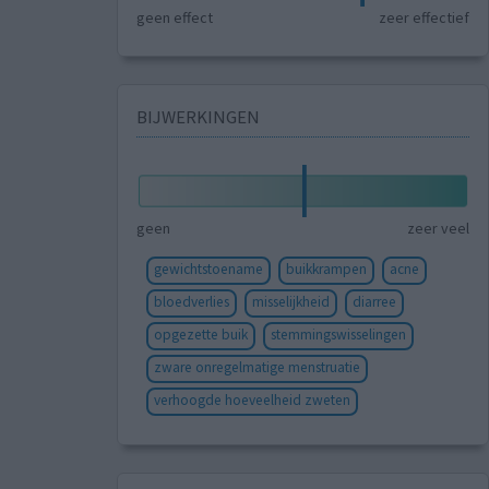
geen effect
zeer effectief
BIJWERKINGEN
geen
zeer veel
gewichtstoename
buikkrampen
acne
bloedverlies
misselijkheid
diarree
opgezette buik
stemmingswisselingen
zware onregelmatige menstruatie
verhoogde hoeveelheid zweten