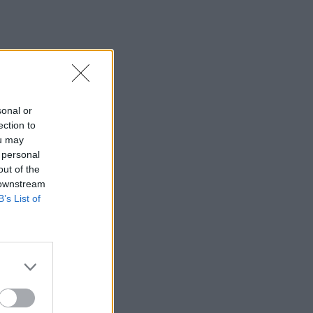
sonal or
ection to
ou may
 personal
out of the
 downstream
B’s List of