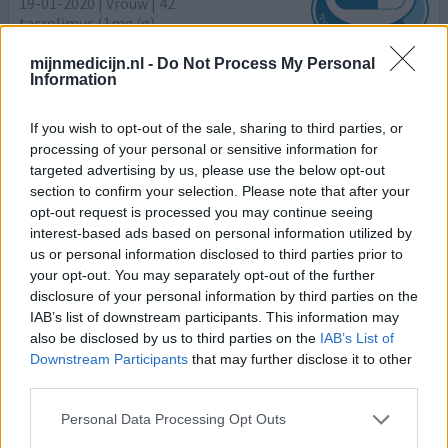
19-01-2020 | Vrouw | 42
tacrolimus (1mg/g)
Eczeem
mijnmedicijn.nl -
Do Not Process My Personal
Information
Effectiviteit
Hoeveelheid bijwerkingen
If you wish to opt-out of the sale, sharing to third parties, or
processing of your personal or sensitive information for
Na tijden van jeuk, irritatie, rode plekken, schilfers en
targeted advertising by us, please use the below opt-out
pijn, eindelijk weer een rustig gezicht. Echt heel blij dat ik
section to confirm your selection. Please note that after your
eindelijk iets heb wat ik goed kan gebruiken in mijn
opt-out request is processed you may continue seeing
gezicht. Supertevreden! Binnen twee dagen al zo’n
interest-based ads based on personal information utilized by
verbetering.
us or personal information disclosed to third parties prior to
your opt-out. You may separately opt-out of the further
0 reacties
geef mening
disclosure of your personal information by third parties on the
IAB’s list of downstream participants. This information may
also be disclosed by us to third parties on the
IAB’s List of
Downstream Participants
that may further disclose it to other
Protopic
third parties.
11-09-2019 | Vrouw | 21
tacrolimus (1mg/g)
Personal Data Processing Opt Outs
Eczeem