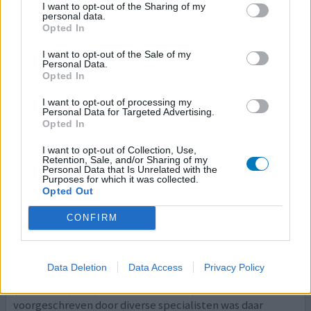
I want to opt-out of the Sharing of my
Effectiviteit
personal data.
Opted In
Hoeveelheid bijwerkingen
I want to opt-out of the Sale of my
Personal Data.
Opted In
0 reacties
geef mening
I want to opt-out of processing my
Personal Data for Targeted Advertising.
Opted In
Protopic
I want to opt-out of Collection, Use,
Retention, Sale, and/or Sharing of my
31-01-2019 | Man | 45
Personal Data that Is Unrelated with the
Purposes for which it was collected.
tacrolimus (1mg/g)
Opted Out
Eczeem
CONFIRM
Effectiviteit
Hoeveelheid bijwerkingen
Data Deletion
Data Access
Privacy Policy
Geboren met Eczeem. Na vele, vele verschillende
(emovaten, teer, cortizon steroïden) zalven
voorgeschreven door diverse specialisten was daar