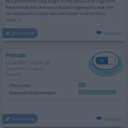
een glimmende laag krijgt; in mijn geval in m’n gezicht.
Recentelijk heb ik krentenbaard opgelopen, wat met
een antibiotica zalfje wel snel onder control
[lees
meer...]
0 reacties
geef mening
Protopic
11-12-2017 | Vrouw | 26
tacrolimus (1mg/g)
Eczeem
Effectiviteit
Hoeveelheid bijwerkingen
0 reacties
geef mening