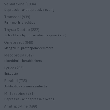
Venlafaxine (1004)
Depressie - antidepressiva overig
Tramadol (939)
Pijn - morfine-achtigen
Thyrax Duotab (882)
Schildklier - hypothyroidie (traagwerkend)
Omeprazol (848)
Maagzuur - protonpompremmers
Metoprolol (817)
Bloeddruk - betablokkers
Lyrica (795)
Epilepsie
Furabid (735)
Antibiotica - urineweginfectie
Mirtazapine (731)
Depressie - antidepressiva overig
Amitriptyline (699)