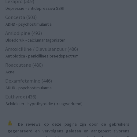
Lexapro (509)
Depressie - antidepressiva SSRI
Concerta (503)
ADHD - psychostimulantia
Amlodipine (493)
Bloeddruk - calciumantagonisten
Amoxicilline / Clavulaanzuur (486)
Antibiotica - penicillines breedspectrum
Roaccutane (480)
Acne
Dexamfetamine (446)
ADHD - psychostimulantia
Euthyrox (436)
Schildklier - hypothyroidie (traagwerkend)
De reviews op deze pagina zijn door de gebruikers
gegenereerd en vervolgens gelezen en aangepast alvorens