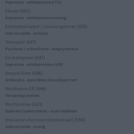
Depressie - antidepressiva TCA
Efexor (665)
Depressie - antidepressiva overig
Ethinylestradiol / Levonorgestrel (656)
Anticonceptie - eenfase
Seroquel (647)
Psychose / schizofrenie - antipsychotica
Escitalopram (647)
Depressie - antidepressiva SSRI
Amoxicilline (646)
Antibiotica - penicillines breedspectrum
Wellbutrin XR (646)
Verslavingsziekten
Metformine (620)
Diabetes (suikerziekte) - orale middelen
Implanon (hormoonimplantaat) (584)
Anticonceptie - overig