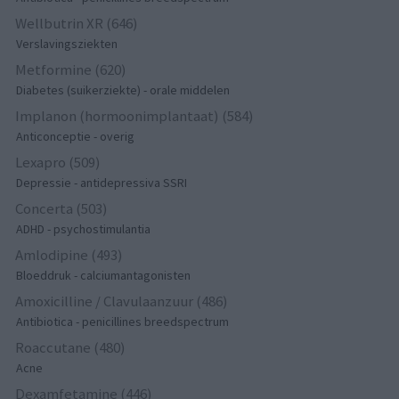
Wellbutrin XR (646)
Verslavingsziekten
Metformine (620)
Diabetes (suikerziekte) - orale middelen
Implanon (hormoonimplantaat) (584)
Anticonceptie - overig
Lexapro (509)
Depressie - antidepressiva SSRI
Concerta (503)
ADHD - psychostimulantia
Amlodipine (493)
Bloeddruk - calciumantagonisten
Amoxicilline / Clavulaanzuur (486)
Antibiotica - penicillines breedspectrum
Roaccutane (480)
Acne
Dexamfetamine (446)