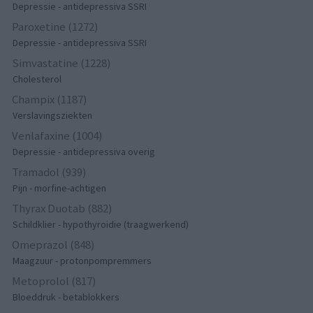
Depressie - antidepressiva SSRI
Paroxetine (1272)
Depressie - antidepressiva SSRI
Simvastatine (1228)
Cholesterol
Champix (1187)
Verslavingsziekten
Venlafaxine (1004)
Depressie - antidepressiva overig
Tramadol (939)
Pijn - morfine-achtigen
Thyrax Duotab (882)
Schildklier - hypothyroidie (traagwerkend)
Omeprazol (848)
Maagzuur - protonpompremmers
Metoprolol (817)
Bloeddruk - betablokkers