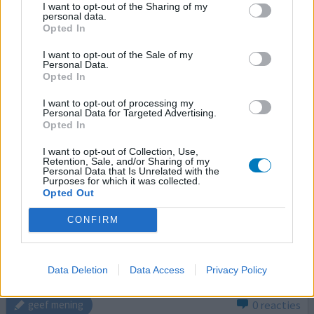
I want to opt-out of the Sharing of my
van de één op de andere dag werkte het niet meer, gek
personal data.
Opted In
genoeg
I want to opt-out of the Sale of my
0 reacties
geef mening
Personal Data.
Opted In
I want to opt-out of processing my
Personal Data for Targeted Advertising.
Omeprazol
Opted In
11-09-2019 | Man | 65
omeprazol (40mg)
I want to opt-out of Collection, Use,
Retention, Sale, and/or Sharing of my
Maagbeschermer
Personal Data that Is Unrelated with the
Purposes for which it was collected.
Effectiviteit
Opted Out
Hoeveelheid bijwerkingen
CONFIRM
ik kreeg maag - darmproblemen. werd duizelig, nare
dromen, slecht slapen. na verhoging dosis werd het nog
Data Deletion
Data Access
Privacy Policy
erger. Nu gestopt en het wordt beter
0 reacties
geef mening