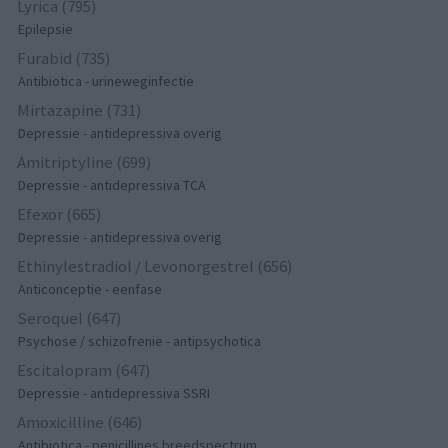
Lyrica (795)
Epilepsie
Furabid (735)
Antibiotica - urineweginfectie
Mirtazapine (731)
Depressie - antidepressiva overig
Amitriptyline (699)
Depressie - antidepressiva TCA
Efexor (665)
Depressie - antidepressiva overig
Ethinylestradiol / Levonorgestrel (656)
Anticonceptie - eenfase
Seroquel (647)
Psychose / schizofrenie - antipsychotica
Escitalopram (647)
Depressie - antidepressiva SSRI
Amoxicilline (646)
Antibiotica - penicillines breedspectrum