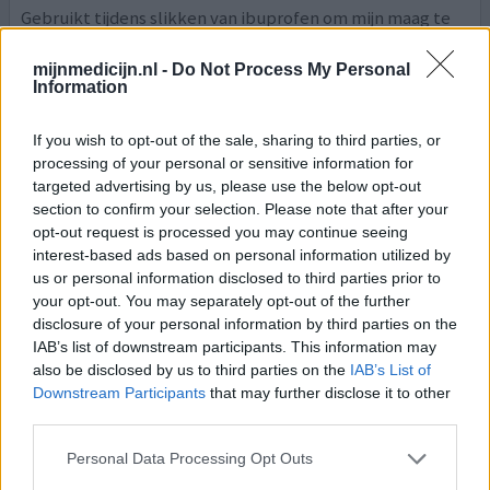
Gebruikt tijdens slikken van ibuprofen om mijn maag te
beschermen. Eerste weken geen klachten maar daarna
Maagpijn. Rechtsonder ribben. Dat werd steeds erger.
mijnmedicijn.nl -
Do Not Process My Personal
Information
Ook zweetaanvallen. Onaangenaam gevoel. Na het
stoppen verdwenen de klachten snel terwijl ik nog
steeds de ibuprofen slikte.
If you wish to opt-out of the sale, sharing to third parties, or
processing of your personal or sensitive information for
2 reacties
targeted advertising by us, please use the below opt-out
geef mening
section to confirm your selection. Please note that after your
opt-out request is processed you may continue seeing
interest-based ads based on personal information utilized by
Omeprazol
us or personal information disclosed to third parties prior to
03-12-2019 | Man | 52
your opt-out. You may separately opt-out of the further
omeprazol (10mg)
disclosure of your personal information by third parties on the
Maagbeschermer
IAB’s list of downstream participants. This information may
also be disclosed by us to third parties on the
IAB’s List of
Effectiviteit
Downstream Participants
that may further disclose it to other
Hoeveelheid bijwerkingen
third parties.
Personal Data Processing Opt Outs
hiermee begonnen toen ik aanhoudende maagklachten
had. het heeft zo'n tien jaar redelijk goed gewerkt, maar