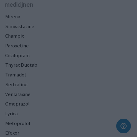
medicijnen
Mirena
Simvastatine
Champix
Paroxetine
Citalopram
Thyrax Duotab
Tramadol
Sertraline
Venlafaxine
Omeprazol
Lyrica
Metoprolol
Efexor