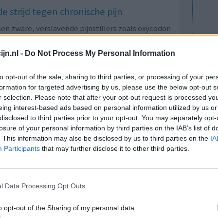
e strijd tegen chronische pijn
n zware, verslavende pijnstillers zoals oxycodon
fen die zijn gemaakt van de papaverplant, worden
n te dempen. Nieuwe cijfers van de Stichting
jn.nl -
Do Not Process My Personal Information
ongeveer 200.000 mensen deze middelen
to opt-out of the sale, sharing to third parties, or processing of your per
formation for targeted advertising by us, please use the below opt-out s
ik leiden tot afhankelijkheid en in sommige
r selection. Please note that after your opt-out request is processed y
n deze uitzending van Zembla spreken
eing interest-based ads based on personal information utilized by us or
ver de complexiteit van pijnbehandeling.
disclosed to third parties prior to your opt-out. You may separately opt-
losure of your personal information by third parties on the IAB’s list of
an fentanyl en oxycodon: de strijd tegen chronische pijn
. This information may also be disclosed by us to third parties on the
IA
Participants
that may further disclose it to other third parties.
lacht
leeftijd
algehele tevredenheid
l Data Processing Opt Outs
2
o opt-out of the Sharing of my personal data.