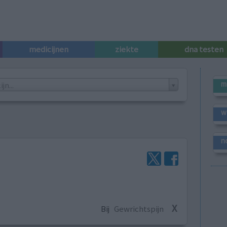
medicijnen
ziekte
dna testen
m
n...
w
n
X
Bij
Gewrichtspijn