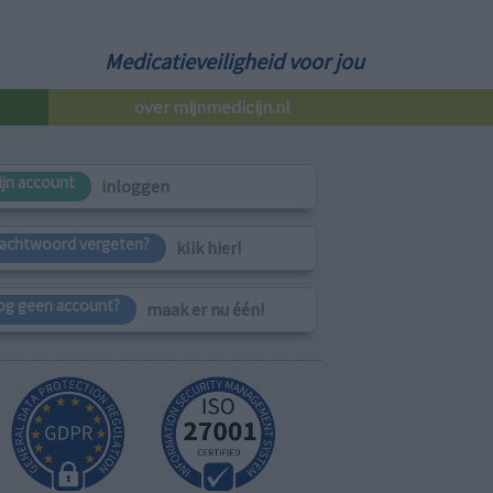
Medicatieveiligheid voor jou
over mijnmedicijn.nl
ijn account
inloggen
achtwoord vergeten?
klik hier!
og geen account?
maak er nu één!