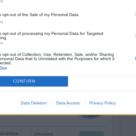
In
o opt-out of the Sale of my Personal Data.
In
to opt-out of processing my Personal Data for Targeted
ing.
In
nen mijn rug
Effectiviteit
o opt-out of Collection, Use, Retention, Sale, and/or Sharing
Hoeveelheid bijwerkingen
ersonal Data that Is Unrelated with the Purposes for which it
lected.
Out
1 Reactie
CONFIRM
Data Deletion
Data Access
Privacy Policy
ulcerosa.
Effectiviteit