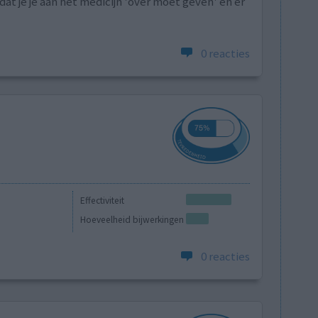
dat je je aan het medicijn 'over moet geven' en er
0 reacties
Effectiviteit
Hoeveelheid bijwerkingen
0 reacties