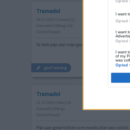
Opted 
Tramadol
I want t
26-12-2023 | Vrouw | 52
Opted 
tramadol (100mg/ml)
Gewrichtspijn
I want 
Advertis
Opted 
Ik heb pijn aan mijn gewrichten zoals mijn be
I want t
of my P
was col
Opted 
geef mening
Tramadol
11-12-2023 | Man | 25
tramadol (50mg)
Gewrichtspijn
Pijn aan gewrichten ivm medicatie van colitis 