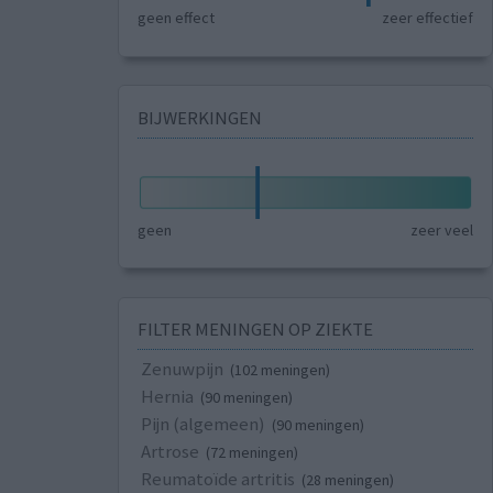
geen effect
zeer effectief
BIJWERKINGEN
geen
zeer veel
FILTER MENINGEN OP ZIEKTE
Zenuwpijn
(102 meningen)
Hernia
(90 meningen)
Pijn (algemeen)
(90 meningen)
Artrose
(72 meningen)
Reumatoïde artritis
(28 meningen)