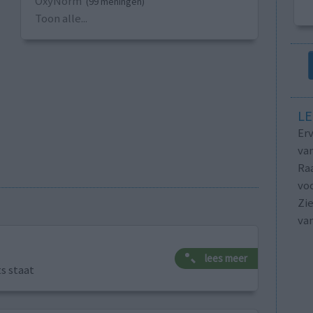
OxyNorm
(99 meningen)
Toon alle...
LE
Erv
van
Raa
voo
Zie
va
lees meer
ts staat