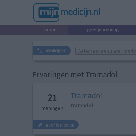
home
geef je mening
Selecteer een ander medicij
medicijnen
Ervaringen met Tramadol
Tramadol
21
tramadol
meningen
geef je mening