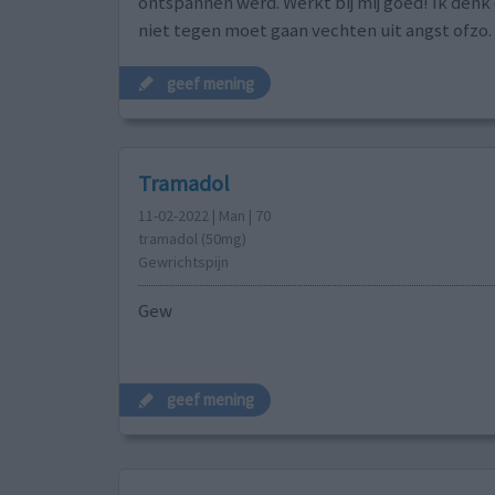
ontspannen werd. Werkt bij mij goed! Ik denk 
niet tegen moet gaan vechten uit angst ofzo.
geef mening
Tramadol
11-02-2022 | Man | 70
tramadol (50mg)
Gewrichtspijn
Gew
geef mening