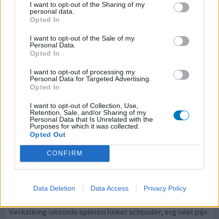
aanraden van huisarts. Zelf geminderd naar huidige dosis,
I want to opt-out of the Sharing of my
2x 75mg. Bij teveel gebruik gaan mijn spieren juist meer
personal data.
Opted In
opspannen en pijn doen. Alle therapieën geprobeerd, van
psycholoog, rugschool, verschillende kinesisten en
I want to opt-out of the Sale of my
osteopaten. Een half jaar geleden, op aanraden van
Personal Data.
collega naar iemand geweest voor proprioceptiev
[lees
Opted In
meer...]
I want to opt-out of processing my
Personal Data for Targeted Advertising.
0 reacties
geef mening
Opted In
I want to opt-out of Collection, Use,
Retention, Sale, and/or Sharing of my
Personal Data that Is Unrelated with the
Tramadol
Purposes for which it was collected.
Opted Out
20-11-2022 | Vrouw | 61
tramadol (50mg/ml)
CONFIRM
Zenuwpijn
Effectiviteit
Data Deletion
Data Access
Privacy Policy
Hoeveelheid bijwerkingen
Verkalking uiteinde spieren linker schouder, erg veel pijn