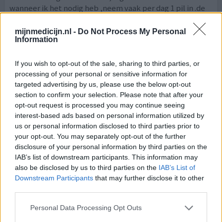
wanneer ik het nodig heb ,neem vaak per dag 1 pil in .de
volgende dag 3 kwart van de pil ,dag daarna halve pil
,laatste dag een kwart zo bouw ik af,om zo min mogelijk
mijnmedicijn.nl -
Do Not Process My Personal
Information
ontwennings verschijnsel te krijgen.maar wat ik wel vaak
heb ,meestal als ik lig in bed en soms als ik op de bank
zit,dan ineens voel je heel eng worden
[lees meer...]
If you wish to opt-out of the sale, sharing to third parties, or
processing of your personal or sensitive information for
0 reacties
targeted advertising by us, please use the below opt-out
geef mening
section to confirm your selection. Please note that after your
opt-out request is processed you may continue seeing
interest-based ads based on personal information utilized by
Tramadol
us or personal information disclosed to third parties prior to
24-11-2022 | Vrouw | 39
your opt-out. You may separately opt-out of the further
tramadol (50mg/ml)
disclosure of your personal information by third parties on the
Zenuwpijn
IAB’s list of downstream participants. This information may
also be disclosed by us to third parties on the
IAB’s List of
Effectiviteit
Downstream Participants
that may further disclose it to other
third parties.
Hoeveelheid bijwerkingen
Personal Data Processing Opt Outs
10 jaar rugpijn en tramadol gebruik. Eerst 4x 125mg op