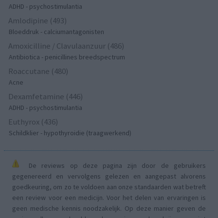
ADHD - psychostimulantia
Amlodipine (493)
Bloeddruk - calciumantagonisten
Amoxicilline / Clavulaanzuur (486)
Antibiotica - penicillines breedspectrum
Roaccutane (480)
Acne
Dexamfetamine (446)
ADHD - psychostimulantia
Euthyrox (436)
Schildklier - hypothyroidie (traagwerkend)
De reviews op deze pagina zijn door de gebruikers
gegenereerd en vervolgens gelezen en aangepast alvorens
goedkeuring, om zo te voldoen aan onze standaarden wat betreft
een review voor een medicijn. Voor het delen van ervaringen is
geen medische kennis noodzakelijk. Op deze manier geven de