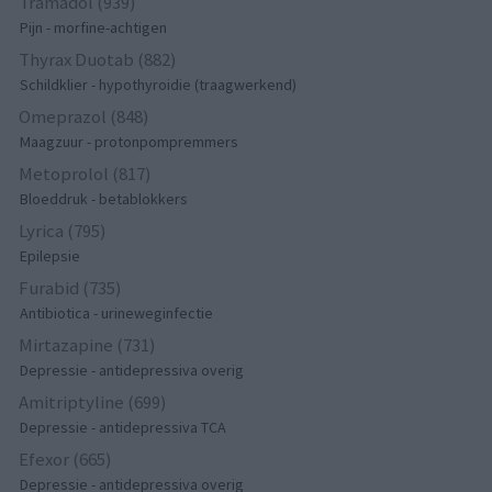
Tramadol (939)
Pijn - morfine-achtigen
Thyrax Duotab (882)
Schildklier - hypothyroidie (traagwerkend)
Omeprazol (848)
Maagzuur - protonpompremmers
Metoprolol (817)
Bloeddruk - betablokkers
Lyrica (795)
Epilepsie
Furabid (735)
Antibiotica - urineweginfectie
Mirtazapine (731)
Depressie - antidepressiva overig
Amitriptyline (699)
Depressie - antidepressiva TCA
Efexor (665)
Depressie - antidepressiva overig