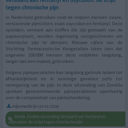
tegen chronische pijn
In Nederland gebruiken rond de miljoen mensen zware,
verslavende pijnstillers zoals oxycodon en fentanyl. Deze
opioïden, verwant aan stoffen die zijn gemaakt van de
papaverplant, worden regelmatig voorgeschreven om
chronische pijn te dempen. Nieuwe cijfers van de
Stichting Farmaceutische Kengetallen laten zien dat
ongeveer 200.000 mensen deze middelen langdurig,
langer dan een maand, gebruiken.
Volgens pijnspecialisten kan langdurig gebruik leiden tot
afhankelijkheid en in sommige gevallen zelfs tot
verergering van de pijn. In deze uitzending van Zembla
spreken gerenommeerde pijnspecialisten openhartig
over de complexiteit van pijnbehandeling.
mijnmedicijn
(18-02-2026)
Bekijk Zembla uitzending Verslaafd aan fentanyl en
oxycodon: de strijd tegen chronische pijn