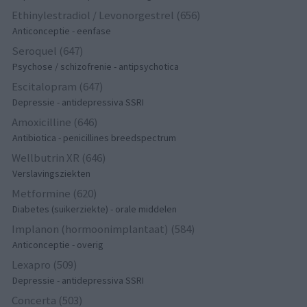
Ethinylestradiol / Levonorgestrel (656)
Anticonceptie - eenfase
Seroquel (647)
Psychose / schizofrenie - antipsychotica
Escitalopram (647)
Depressie - antidepressiva SSRI
Amoxicilline (646)
Antibiotica - penicillines breedspectrum
Wellbutrin XR (646)
Verslavingsziekten
Metformine (620)
Diabetes (suikerziekte) - orale middelen
Implanon (hormoonimplantaat) (584)
Anticonceptie - overig
Lexapro (509)
Depressie - antidepressiva SSRI
Concerta (503)