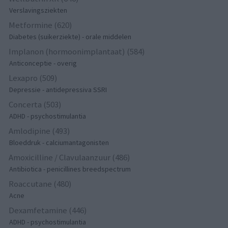
Verslavingsziekten
Metformine (620)
Diabetes (suikerziekte) - orale middelen
Implanon (hormoonimplantaat) (584)
Anticonceptie - overig
Lexapro (509)
Depressie - antidepressiva SSRI
Concerta (503)
ADHD - psychostimulantia
Amlodipine (493)
Bloeddruk - calciumantagonisten
Amoxicilline / Clavulaanzuur (486)
Antibiotica - penicillines breedspectrum
Roaccutane (480)
Acne
Dexamfetamine (446)
ADHD - psychostimulantia