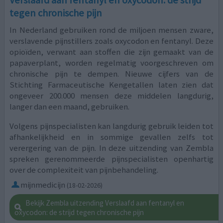
tegen chronische pijn
In Nederland gebruiken rond de miljoen mensen zware,
verslavende pijnstillers zoals oxycodon en fentanyl. Deze
opioïden, verwant aan stoffen die zijn gemaakt van de
papaverplant, worden regelmatig voorgeschreven om
chronische pijn te dempen. Nieuwe cijfers van de
Stichting Farmaceutische Kengetallen laten zien dat
ongeveer 200.000 mensen deze middelen langdurig,
langer dan een maand, gebruiken.
Volgens pijnspecialisten kan langdurig gebruik leiden tot
afhankelijkheid en in sommige gevallen zelfs tot
verergering van de pijn. In deze uitzending van Zembla
spreken gerenommeerde pijnspecialisten openhartig
over de complexiteit van pijnbehandeling.
mijnmedicijn
(18-02-2026)
Bekijk Zembla uitzending Verslaafd aan fentanyl en
oxycodon: de strijd tegen chronische pijn