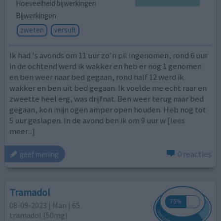
Hoeveelheid bijwerkingen
Bijwerkingen
zweten
versuft
Ik had 's avonds om 11 uur zo'n pil ingenomen, rond 6 uur
in de ochtend werd ik wakker en heb er nog 1 genomen
en ben weer naar bed gegaan, rond half 12 werd ik
wakker en ben uit bed gegaan. Ik voelde me echt raar en
zweette heel erg, was drijfnat. Ben weer terug naar bed
gegaan, kon mijn ogen amper open houden. Heb nog tot
5 uur geslapen. In de avond ben ik om 9 uur w
[lees
meer...]
0 reacties
geef mening
Tramadol
08-09-2023 | Man | 65
tramadol (50mg)