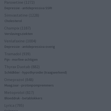
Paroxetine (1272)
Depressie - antidepressiva SSRI
Simvastatine (1228)
Cholesterol
Champix (1187)
Verslavingsziekten
Venlafaxine (1004)
Depressie - antidepressiva overig
Tramadol (939)
Pijn - morfine-achtigen
Thyrax Duotab (882)
Schildklier - hypothyroidie (traagwerkend)
Omeprazol (848)
Maagzuur - protonpompremmers
Metoprolol (817)
Bloeddruk - betablokkers
Lyrica (795)