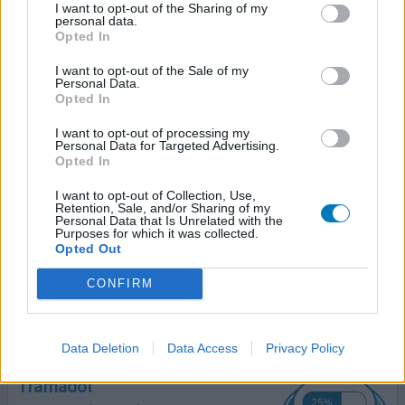
I want to opt-out of the Sharing of my
13-10-2016 | Vrouw | 46
personal data.
tramadol (100mg)
Opted In
Pijn (algemeen)
I want to opt-out of the Sale of my
Personal Data.
Effectiviteit
Opted In
Hoeveelheid bijwerkingen
I want to opt-out of processing my
Personal Data for Targeted Advertising.
Kotsmisselijk en hondsberoerd werd ik ervan en het hielp
Opted In
niet tegen de pijn. Ik kreeg op mijn kop van de
voedingsasstente in het ziekenhuis omdat ik zo weinig at
I want to opt-out of Collection, Use,
Retention, Sale, and/or Sharing of my
en al veel was afgevallen. Maar door het medicijn had ik
Personal Data that Is Unrelated with the
een weerzin in eten. Heb mezelf gedwongen te eten
Purposes for which it was collected.
Opted Out
omdat ik anders ook niet aansterkte. Dit was vreselijk. Ik
wil dit spul nooit meer hebben.
CONFIRM
1 Reactie
geef mening
Data Deletion
Data Access
Privacy Policy
Tramadol