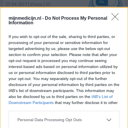
27-04-2017 | Vrouw | 33
tramadol (50mg)
Pijn (algemeen)
mijnmedicijn.nl -
Do Not Process My Personal
Information
Effectiviteit
Hoeveelheid bijwerkingen
If you wish to opt-out of the sale, sharing to third parties, or
processing of your personal or sensitive information for
Moest het innemen voor een kleine ingreep. Had
targeted advertising by us, please use the below opt-out
letterlijk alles behalve epilepsie, geen burgada
section to confirm your selection. Please note that after your
syndroom en galbulten. Ik kreeg niks binnen 1 slok water
opt-out request is processed you may continue seeing
alles kwam eruit. Was mezelf niet meer. Had een grauwe
interest-based ads based on personal information utilized by
huids kleur en lippen blauw. Geen kracht in benen armen,
us or personal information disclosed to third parties prior to
benauwd, trillen (klappertanden), lage bloeddruk, hoge
your opt-out. You may separately opt-out of the further
hartslag, zweten, droge mond, uitdrooging
disclosure of your personal information by third parties on the
verschijnsel
[lees meer...]
IAB’s list of downstream participants. This information may
also be disclosed by us to third parties on the
IAB’s List of
Downstream Participants
that may further disclose it to other
0 reacties
geef mening
third parties.
Personal Data Processing Opt Outs
Tramadol