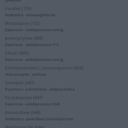
Epilepsie
Furabid (735)
Antibiotica - urineweginfectie
Mirtazapine (731)
Depressie - antidepressiva overig
Amitriptyline (699)
Depressie - antidepressiva TCA
Efexor (665)
Depressie - antidepressiva overig
Ethinylestradiol / Levonorgestrel (656)
Anticonceptie - eenfase
Seroquel (647)
Psychose / schizofrenie - antipsychotica
Escitalopram (647)
Depressie - antidepressiva SSRI
Amoxicilline (646)
Antibiotica - penicillines breedspectrum
Wellbutrin XR (646)