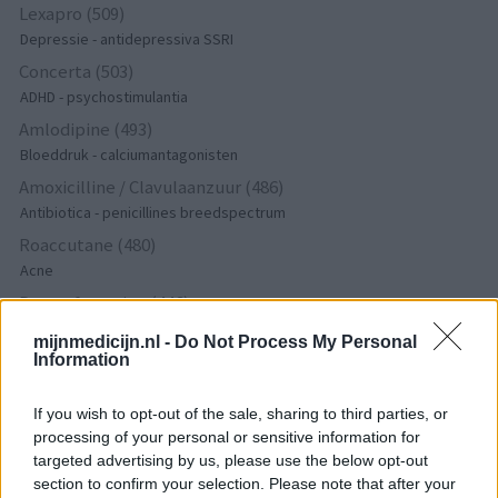
Lexapro (509)
Depressie - antidepressiva SSRI
Concerta (503)
ADHD - psychostimulantia
Amlodipine (493)
Bloeddruk - calciumantagonisten
Amoxicilline / Clavulaanzuur (486)
Antibiotica - penicillines breedspectrum
Roaccutane (480)
Acne
Dexamfetamine (446)
ADHD - psychostimulantia
mijnmedicijn.nl -
Do Not Process My Personal
Euthyrox (436)
Information
Schildklier - hypothyroidie (traagwerkend)
If you wish to opt-out of the sale, sharing to third parties, or
processing of your personal or sensitive information for
De reviews op deze pagina zijn door de gebruikers
targeted advertising by us, please use the below opt-out
gegenereerd en vervolgens gelezen en aangepast alvorens
section to confirm your selection. Please note that after your