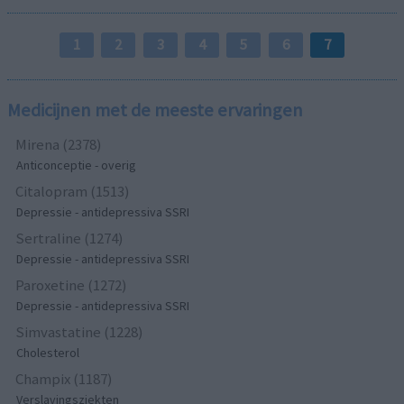
1
2
3
4
5
6
7
Medicijnen met de meeste ervaringen
Mirena (2378)
Anticonceptie - overig
Citalopram (1513)
Depressie - antidepressiva SSRI
Sertraline (1274)
Depressie - antidepressiva SSRI
Paroxetine (1272)
Depressie - antidepressiva SSRI
Simvastatine (1228)
Cholesterol
Champix (1187)
Verslavingsziekten