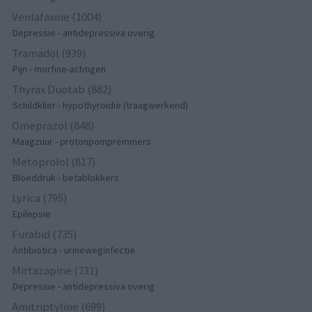
Venlafaxine (1004)
Depressie - antidepressiva overig
Tramadol (939)
Pijn - morfine-achtigen
Thyrax Duotab (882)
Schildklier - hypothyroidie (traagwerkend)
Omeprazol (848)
Maagzuur - protonpompremmers
Metoprolol (817)
Bloeddruk - betablokkers
Lyrica (795)
Epilepsie
Furabid (735)
Antibiotica - urineweginfectie
Mirtazapine (731)
Depressie - antidepressiva overig
Amitriptyline (699)