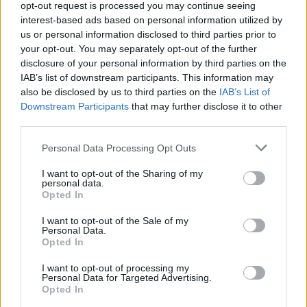
opt-out request is processed you may continue seeing
goedkeuring, om zo te voldoen aan onze standaarden wat betreft
interest-based ads based on personal information utilized by
een review voor een medicijn. Voor het delen van ervaringen is
us or personal information disclosed to third parties prior to
geen medische kennis noodzakelijk. Op deze manier geven de
your opt-out. You may separately opt-out of the further
reviews alleen een beeld van de ervaring van de schrijvers en niet
disclosure of your personal information by third parties on the
die van de eigenaar van deze website. Denk er aan dat de
IAB’s list of downstream participants. This information may
ervaringen kunnen verschillen van persoon tot persoon en dat u
also be disclosed by us to third parties on the
IAB’s List of
voor medisch advies altijd contact op moet nemen met uw arts of
Downstream Participants
that may further disclose it to other
apotheker.
third parties.
Personal Data Processing Opt Outs
I want to opt-out of the Sharing of my
personal data.
Opted In
I want to opt-out of the Sale of my
Personal Data.
Opted In
I want to opt-out of processing my
Personal Data for Targeted Advertising.
Opted In