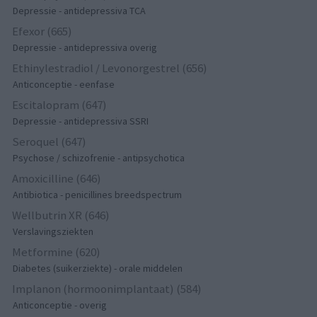
Depressie - antidepressiva TCA
Efexor (665)
Depressie - antidepressiva overig
Ethinylestradiol / Levonorgestrel (656)
Anticonceptie - eenfase
Escitalopram (647)
Depressie - antidepressiva SSRI
Seroquel (647)
Psychose / schizofrenie - antipsychotica
Amoxicilline (646)
Antibiotica - penicillines breedspectrum
Wellbutrin XR (646)
Verslavingsziekten
Metformine (620)
Diabetes (suikerziekte) - orale middelen
Implanon (hormoonimplantaat) (584)
Anticonceptie - overig