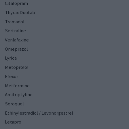
Citalopram
Thyrax Duotab
Tramadol
Sertraline
Venlafaxine
Omeprazol
Lyrica
Metoprolol
Efexor
Metformine
Amitriptyline
Seroquel
Ethinylestradiol / Levonorgestrel
Lexapro