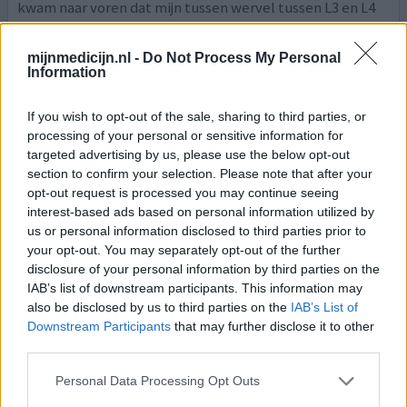
kwam naar voren dat mijn tussen wervel tussen L3 en L4
iets verschoven was. (Milde Discopathie) Ook vertelde de
orthopeed dat het aan het roken lag. Hij
[lees meer...]
mijnmedicijn.nl -
Do Not Process My Personal
Information
0 reacties
geef mening
If you wish to opt-out of the sale, sharing to third parties, or
processing of your personal or sensitive information for
targeted advertising by us, please use the below opt-out
Risperidon
section to confirm your selection. Please note that after your
28-07-2015 | Man | 32
opt-out request is processed you may continue seeing
risperidon (0,5mg)
interest-based ads based on personal information utilized by
Autisme
us or personal information disclosed to third parties prior to
your opt-out. You may separately opt-out of the further
Effectiviteit
disclosure of your personal information by third parties on the
Hoeveelheid bijwerkingen
IAB’s list of downstream participants. This information may
also be disclosed by us to third parties on the
IAB’s List of
Toen ik het middel kreeg, vroegen in de instelling hoor je
Downstream Participants
that may further disclose it to other
wel eens stemmen, ik had per ongeluk ja gezegd, niet
third parties.
wetende dat voor mensen met dit soort problemen was.
Ik heb een lange weg met hulpverleners gemaakt, die
Personal Data Processing Opt Outs
arts is van verhogen met medicatie en de andere weer