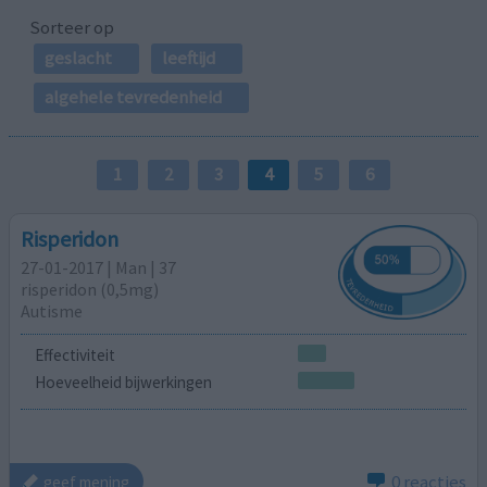
Sorteer op
geslacht
leeftijd
algehele tevredenheid
1
2
3
4
5
6
Risperidon
27-01-2017 | Man | 37
risperidon (0,5mg)
Autisme
Effectiviteit
Hoeveelheid bijwerkingen
0 reacties
geef mening