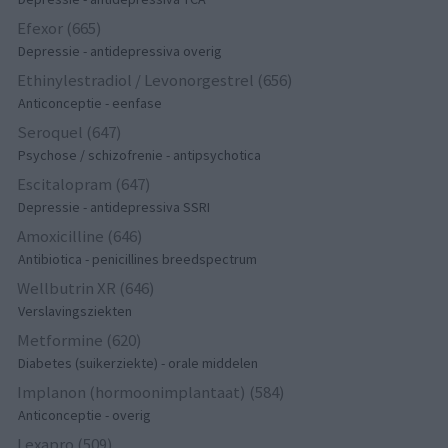
Efexor (665)
Depressie - antidepressiva overig
Ethinylestradiol / Levonorgestrel (656)
Anticonceptie - eenfase
Seroquel (647)
Psychose / schizofrenie - antipsychotica
Escitalopram (647)
Depressie - antidepressiva SSRI
Amoxicilline (646)
Antibiotica - penicillines breedspectrum
Wellbutrin XR (646)
Verslavingsziekten
Metformine (620)
Diabetes (suikerziekte) - orale middelen
Implanon (hormoonimplantaat) (584)
Anticonceptie - overig
Lexapro (509)