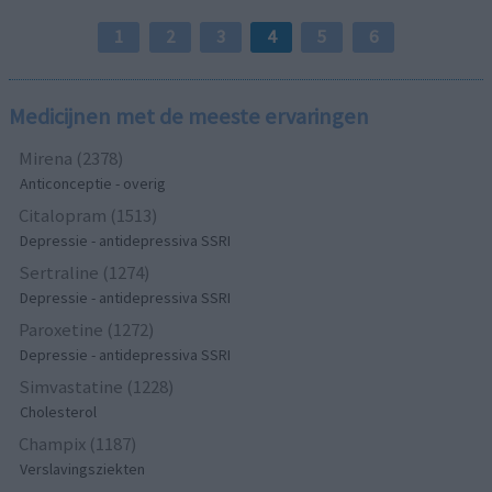
1
2
3
4
5
6
Medicijnen met de meeste ervaringen
Mirena (2378)
Anticonceptie - overig
Citalopram (1513)
Depressie - antidepressiva SSRI
Sertraline (1274)
Depressie - antidepressiva SSRI
Paroxetine (1272)
Depressie - antidepressiva SSRI
Simvastatine (1228)
Cholesterol
Champix (1187)
Verslavingsziekten