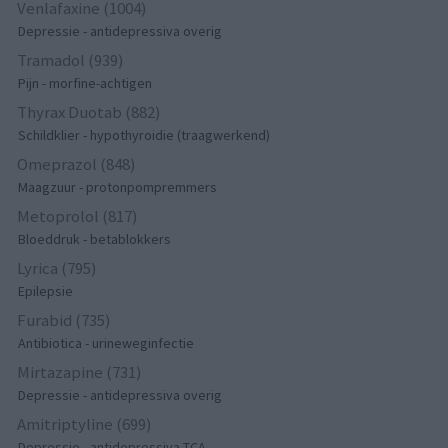
Venlafaxine (1004)
Depressie - antidepressiva overig
Tramadol (939)
Pijn - morfine-achtigen
Thyrax Duotab (882)
Schildklier - hypothyroidie (traagwerkend)
Omeprazol (848)
Maagzuur - protonpompremmers
Metoprolol (817)
Bloeddruk - betablokkers
Lyrica (795)
Epilepsie
Furabid (735)
Antibiotica - urineweginfectie
Mirtazapine (731)
Depressie - antidepressiva overig
Amitriptyline (699)
Depressie - antidepressiva TCA