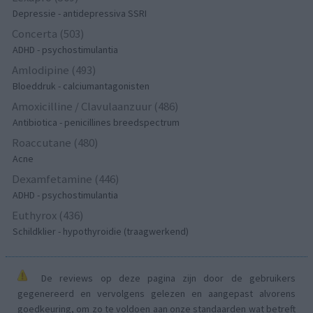
Depressie - antidepressiva SSRI
Concerta (503)
ADHD - psychostimulantia
Amlodipine (493)
Bloeddruk - calciumantagonisten
Amoxicilline / Clavulaanzuur (486)
Antibiotica - penicillines breedspectrum
Roaccutane (480)
Acne
Dexamfetamine (446)
ADHD - psychostimulantia
Euthyrox (436)
Schildklier - hypothyroidie (traagwerkend)
De reviews op deze pagina zijn door de gebruikers
gegenereerd en vervolgens gelezen en aangepast alvorens
goedkeuring, om zo te voldoen aan onze standaarden wat betreft