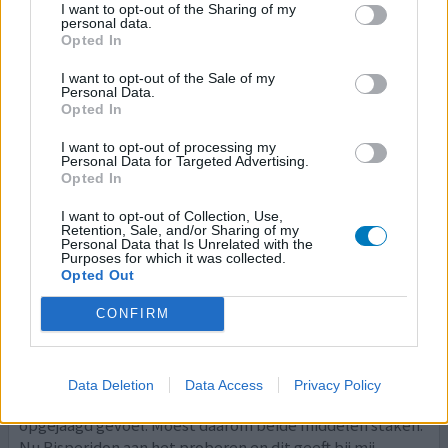
I want to opt-out of the Sharing of my
niet. Ik zelf merk bij deze medicatie dat ik toename van
personal data.
agressie hierdoor heb gekregen en met wisselend
[lees
Opted In
meer...]
I want to opt-out of the Sale of my
Personal Data.
0 reacties
geef mening
Opted In
I want to opt-out of processing my
Personal Data for Targeted Advertising.
Risperidon
Opted In
13-07-2015 | Man | 46
I want to opt-out of Collection, Use,
risperidon (0,5mg)
Retention, Sale, and/or Sharing of my
Personal Data that Is Unrelated with the
Angst
Purposes for which it was collected.
Opted Out
Effectiviteit
Hoeveelheid bijwerkingen
CONFIRM
Ik heb meerdere antipsychotica geprobeerd zoals
Zyprexa en Seroquel, maar had bij beide middelen veel
Data Deletion
Data Access
Privacy Policy
last van bewegingsonrust en een algeheel onrustig en
opgejaagd gevoel. Moest daarom beide middelen staken.
Nu Risperidon aan het proberen en dit geeft bij mij