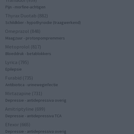
Tramadol (939)
Pijn - morfine-achtigen
Thyrax Duotab (882)
Schildklier - hypothyroidie (traagwerkend)
Omeprazol (848)
Maagzuur - protonpompremmers
Metoprolol (817)
Bloeddruk - betablokkers
Lyrica (795)
Epilepsie
Furabid (735)
Antibiotica - urineweginfectie
Mirtazapine (731)
Depressie - antidepressiva overig
Amitriptyline (699)
Depressie - antidepressiva TCA
Efexor (665)
Depressie - antidepressiva overig