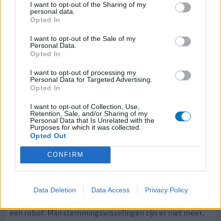
I want to opt-out of the Sharing of my
mg is tot zover voldoende nog om alles de kop in te
personal data.
drukken. Helaas daarbij ook de positieve emoties. Ben
Opted In
beetje koos emotieloos geworden. Maar in mijn geval
I want to opt-out of the Sale of my
liever dat dan dood. Ik heb er veel baat bij. Wellicht nog
Personal Data.
eens verhogen maar tot zover zeer tevreden.
Opted In
I want to opt-out of processing my
0 reacties
geef mening
Personal Data for Targeted Advertising.
Opted In
I want to opt-out of Collection, Use,
Seroquel
Retention, Sale, and/or Sharing of my
Personal Data that Is Unrelated with the
14-07-2018 | Vrouw | 22
Purposes for which it was collected.
Opted Out
quetiapine (200mg)
Borderline persoonlijkheidsstoornis
CONFIRM
Effectiviteit
Hoeveelheid bijwerkingen
Data Deletion
Data Access
Privacy Policy
Ik ben totaal niet tevreden van het medicijn, ik voel me
een robot. Mijn stemmingswisselingen zijn er niet meer,