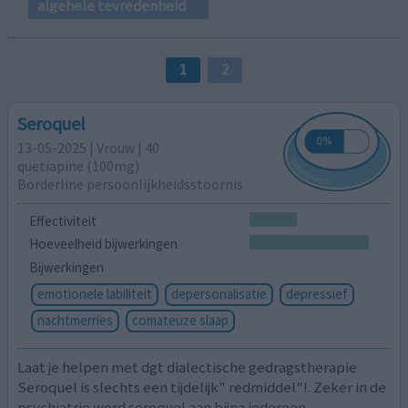
algehele tevredenheid
1
2
Seroquel
13-05-2025 | Vrouw | 40
quetiapine (100mg)
Borderline persoonlijkheidsstoornis
Effectiviteit
Hoeveelheid bijwerkingen
Bijwerkingen
emotionele labiliteit
depersonalisatie
depressief
nachtmerries
comateuze slaap
Laat je helpen met dgt dialectische gedragstherapie
Seroquel is slechts een tijdelijk" redmiddel"!. Zeker in de
psychiatrie word seroquel aan bijna iedereen