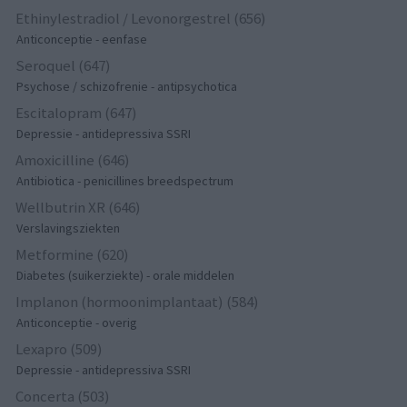
Ethinylestradiol / Levonorgestrel (656)
Anticonceptie - eenfase
Seroquel (647)
Psychose / schizofrenie - antipsychotica
Escitalopram (647)
Depressie - antidepressiva SSRI
Amoxicilline (646)
Antibiotica - penicillines breedspectrum
Wellbutrin XR (646)
Verslavingsziekten
Metformine (620)
Diabetes (suikerziekte) - orale middelen
Implanon (hormoonimplantaat) (584)
Anticonceptie - overig
Lexapro (509)
Depressie - antidepressiva SSRI
Concerta (503)