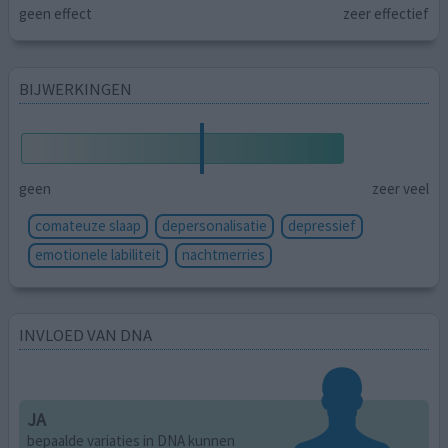
geen effect
zeer effectief
BIJWERKINGEN
geen
zeer veel
comateuze slaap
depersonalisatie
depressief
emotionele labiliteit
nachtmerries
INVLOED VAN DNA
JA
bepaalde variaties in DNA kunnen