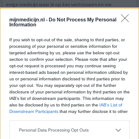
enige medicijn waar ik op kan vertrouwen en me
daadwerkelijk helpt. Ik neem het savonds,
piekergedachten gaan weg en ik word er duf van
mijnmedicijn.nl -
Do Not Process My Personal
waardoor ik makkelijk in slaap val. Bij erge stress slaap ik
Information
de hele nacht niet, maar door de medicatie voel ik me
wel ontsp
[lees meer...]
If you wish to opt-out of the sale, sharing to third parties, or
processing of your personal or sensitive information for
1 Reactie
geef mening
targeted advertising by us, please use the below opt-out
section to confirm your selection. Please note that after your
opt-out request is processed you may continue seeing
interest-based ads based on personal information utilized by
Seroquel
us or personal information disclosed to third parties prior to
10-03-2019 | Man | 33
your opt-out. You may separately opt-out of the further
quetiapine (150mg)
disclosure of your personal information by third parties on the
Borderline persoonlijkheidsstoornis
IAB’s list of downstream participants. This information may
also be disclosed by us to third parties on the
IAB’s List of
Effectiviteit
Downstream Participants
that may further disclose it to other
Hoeveelheid bijwerkingen
third parties.
Personal Data Processing Opt Outs
Na vele jaren hevige stemmingswisselingen en
depressies en behandelingen, gestart met seroquel. 150