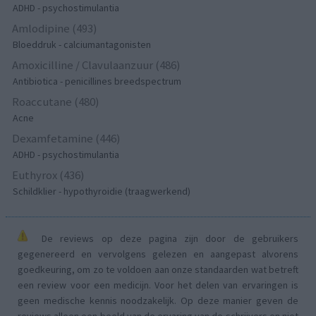
ADHD - psychostimulantia
Amlodipine (493)
Bloeddruk - calciumantagonisten
Amoxicilline / Clavulaanzuur (486)
Antibiotica - penicillines breedspectrum
Roaccutane (480)
Acne
Dexamfetamine (446)
ADHD - psychostimulantia
Euthyrox (436)
Schildklier - hypothyroidie (traagwerkend)
De reviews op deze pagina zijn door de gebruikers
gegenereerd en vervolgens gelezen en aangepast alvorens
goedkeuring, om zo te voldoen aan onze standaarden wat betreft
een review voor een medicijn. Voor het delen van ervaringen is
geen medische kennis noodzakelijk. Op deze manier geven de