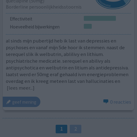
quetiapine (50mg)
Borderline persoonlijkheidsstoornis
Effectiviteit
Hoeveelheid bijwerkingen
al sinds mijn pubertijd heb ik last van depressies en
psychoses en vanaf mijn 5de hoor ik stemmen. naast de
serequel slik ik welbutrin, ablilivy en lithium.
psychiatrische medicatie. serequel en abilivy als
antipsychotica en welbutrin en litium als antidepressiva.
laatst werd er 50mg eraf gehaald ivm energieproblemen
overdag en ik kreeg meteen last van hallucinaties en
[lees meer...]
0 reacties
geef mening
1
2