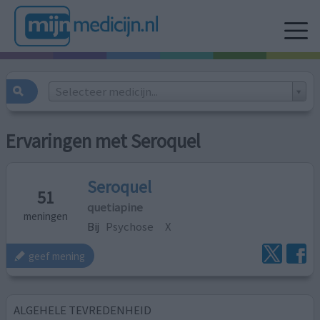
Selecteer medicijn...
Ervaringen met Seroquel
Seroquel
51
quetiapine
meningen
Bij
Psychose
X
geef mening
ALGEHELE TEVREDENHEID