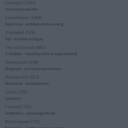
Champix (1187)
Verslavingsziekten
Venlafaxine (1004)
Depressie - antidepressiva overig
Tramadol (939)
Pijn - morfine-achtigen
Thyrax Duotab (882)
Schildklier - hypothyroidie (traagwerkend)
Omeprazol (848)
Maagzuur - protonpompremmers
Metoprolol (817)
Bloeddruk - betablokkers
Lyrica (795)
Epilepsie
Furabid (735)
Antibiotica - urineweginfectie
Mirtazapine (731)