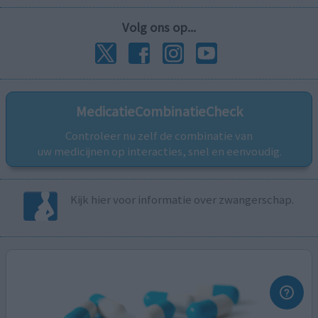
Volg ons op...
MedicatieCombinatieCheck
Controleer nu zelf de combinatie van
uw medicijnen op interacties, snel en eenvoudig.
Kijk hier voor informatie over zwangerschap.