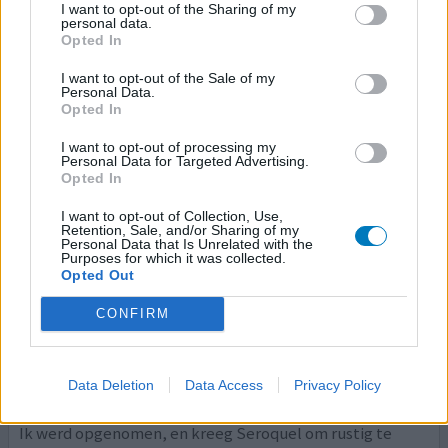
Psychose
I want to opt-out of the Sharing of my
personal data.
Effectiviteit
Opted In
Hoeveelheid bijwerkingen
I want to opt-out of the Sale of my
Personal Data.
Na hoelang gebruik heeft deze medicijn quetiapine jou
Opted In
geholpen?
I want to opt-out of processing my
Personal Data for Targeted Advertising.
0 reacties
Opted In
geef mening
I want to opt-out of Collection, Use,
Retention, Sale, and/or Sharing of my
Personal Data that Is Unrelated with the
Seroquel
Purposes for which it was collected.
Opted Out
23-02-2023 | Vrouw | 66
quetiapine (150mg)
CONFIRM
Psychose
Effectiviteit
Data Deletion
Data Access
Privacy Policy
Hoeveelheid bijwerkingen
Ik werd opgenomen, en kreeg Seroquel om rustig te