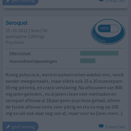
0 reacties
geef mening
Seroquel
25-10-2022 | Man | 56
quetiapine (200mg)
Psychose
Effectiviteit
Hoeveelheid bijwerkingen
Kreeg pshycocis, werd in isoleercellen wakker enz, nooit
eerder meegemaakt, maar slikte ook 15 a 20 oxzezepam
50 mg pd erbij, en crack verslaving. Na afbouwen van 800
mg jaren geleden , nu al jaren clean met methadon en
seroquel afbouw al 18 jaar geen psychose gehad, alleen
de fysiek afbouw soms zeer pittig en sta nu nog op 200
mg en wil ook daar nog van af, maar voor nu
[lees meer...]
0 reacties
geef mening