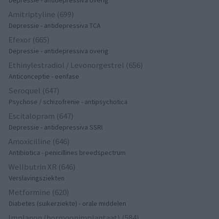
Depressie - antidepressiva overig
Amitriptyline (699)
Depressie - antidepressiva TCA
Efexor (665)
Depressie - antidepressiva overig
Ethinylestradiol / Levonorgestrel (656)
Anticonceptie - eenfase
Seroquel (647)
Psychose / schizofrenie - antipsychotica
Escitalopram (647)
Depressie - antidepressiva SSRI
Amoxicilline (646)
Antibiotica - penicillines breedspectrum
Wellbutrin XR (646)
Verslavingsziekten
Metformine (620)
Diabetes (suikerziekte) - orale middelen
Implanon (hormoonimplantaat) (584)