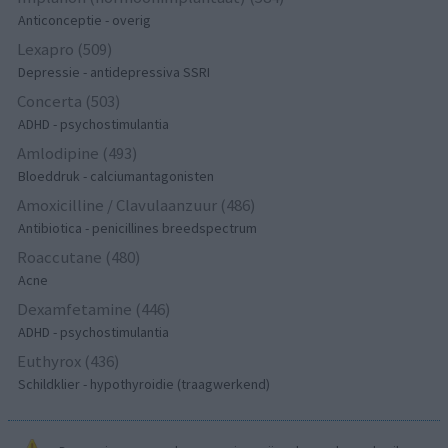
Anticonceptie - overig
Lexapro (509)
Depressie - antidepressiva SSRI
Concerta (503)
ADHD - psychostimulantia
Amlodipine (493)
Bloeddruk - calciumantagonisten
Amoxicilline / Clavulaanzuur (486)
Antibiotica - penicillines breedspectrum
Roaccutane (480)
Acne
Dexamfetamine (446)
ADHD - psychostimulantia
Euthyrox (436)
Schildklier - hypothyroidie (traagwerkend)