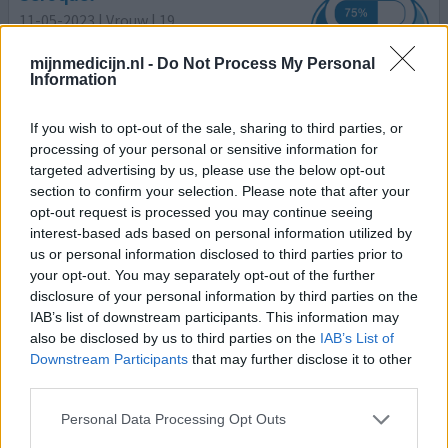
11-05-2023 | Vrouw | 19
quetiapine (50mg)
Psychose
mijnmedicijn.nl -
Do Not Process My Personal
Information
Effectiviteit
Hoeveelheid bijwerkingen
If you wish to opt-out of the sale, sharing to third parties, or
processing of your personal or sensitive information for
Ik had 50mg, 1 jaar lang. Eerste maand, werkte het niet zo
targeted advertising by us, please use the below opt-out
goed, maar bleef het doorslikken. 2e maand ging het al
section to confirm your selection. Please note that after your
opt-out request is processed you may continue seeing
heel wat beter, zowat nergens last meer van, voelde me
interest-based ads based on personal information utilized by
ook veel rustiger in me hoofd. Heb het 1,5 jaar gebruikt.
us or personal information disclosed to third parties prior to
Heb nu nergens last meer van.
your opt-out. You may separately opt-out of the further
disclosure of your personal information by third parties on the
0 reacties
geef mening
IAB’s list of downstream participants. This information may
also be disclosed by us to third parties on the
IAB’s List of
Downstream Participants
that may further disclose it to other
Seroquel
third parties.
07-04-2023 | Man | 23
Personal Data Processing Opt Outs
quetiapine (100mg)