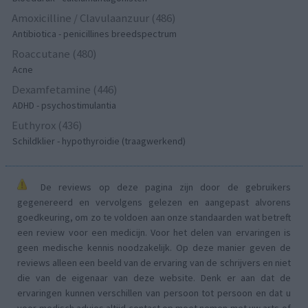
Amoxicilline / Clavulaanzuur (486)
Antibiotica - penicillines breedspectrum
Roaccutane (480)
Acne
Dexamfetamine (446)
ADHD - psychostimulantia
Euthyrox (436)
Schildklier - hypothyroidie (traagwerkend)
De reviews op deze pagina zijn door de gebruikers
gegenereerd en vervolgens gelezen en aangepast alvorens
goedkeuring, om zo te voldoen aan onze standaarden wat betreft
een review voor een medicijn. Voor het delen van ervaringen is
geen medische kennis noodzakelijk. Op deze manier geven de
reviews alleen een beeld van de ervaring van de schrijvers en niet
die van de eigenaar van deze website. Denk er aan dat de
ervaringen kunnen verschillen van persoon tot persoon en dat u
voor medisch advies altijd contact op moet nemen met uw arts of