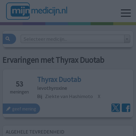
Selecteer medicijn...
Ervaringen met Thyrax Duotab
Thyrax Duotab
53
levothyroxine
meningen
Bij
Ziekte van Hashimoto
X
geef mening
ALGEHELE TEVREDENHEID