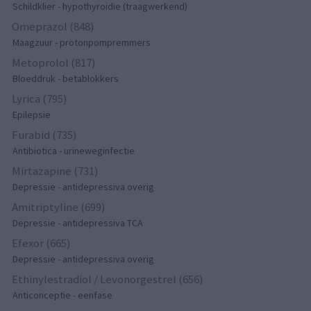
Schildklier - hypothyroidie (traagwerkend)
Omeprazol (848)
Maagzuur - protonpompremmers
Metoprolol (817)
Bloeddruk - betablokkers
Lyrica (795)
Epilepsie
Furabid (735)
Antibiotica - urineweginfectie
Mirtazapine (731)
Depressie - antidepressiva overig
Amitriptyline (699)
Depressie - antidepressiva TCA
Efexor (665)
Depressie - antidepressiva overig
Ethinylestradiol / Levonorgestrel (656)
Anticonceptie - eenfase