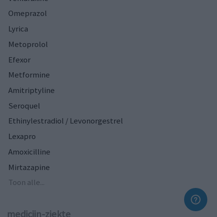
Omeprazol
Lyrica
Metoprolol
Efexor
Metformine
Amitriptyline
Seroquel
Ethinylestradiol / Levonorgestrel
Lexapro
Amoxicilline
Mirtazapine
Toon alle...
medicijn-ziekte