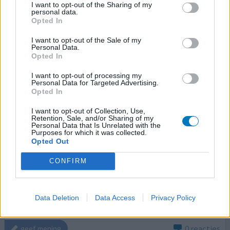
I want to opt-out of the Sharing of my
0 reacties
geef mening
personal data.
Opted In
I want to opt-out of the Sale of my
Thyrax Duotab
Personal Data.
Opted In
22-01-2016 | Vrouw | 54
levothyroxine (112ug)
I want to opt-out of processing my
Ziekte van Hashimoto
Personal Data for Targeted Advertising.
Opted In
Effectiviteit
I want to opt-out of Collection, Use,
Hoeveelheid bijwerkingen
Retention, Sale, and/or Sharing of my
Personal Data that Is Unrelated with the
Purposes for which it was collected.
Ik las dat iemand er last van had als het medicijn 30
Opted Out
minuten voor het ontbijt wordt ingenomen. als ze voor
een langere tussenpose zorgde, had ze minder klachten.
CONFIRM
zelf moet ik rond 04.00 uur ('s nachts) meestal plassen.
mijn Thyrax staat dan klaar en neem ik in. ruim de tijd tot
het ontbijt. ik ervaar geen bijwerkingen. houd mijn hart
Data Deletion
Data Access
Privacy Policy
vast als ik straks moet gaan wisselen
[lees meer...]
0 reacties
geef mening