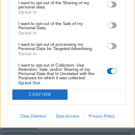
I want to opt-out of the Sharing of my
personal data.
Strattera
Opted In
22-03-2023 | Man | 36
I want to opt-out of the Sale of my
atomoxetine (40mg)
Personal Data.
ADHD
Opted In
Effectiviteit
I want to opt-out of processing my
Personal Data for Targeted Advertising.
Hoeveelheid bijwerkingen
Opted In
Ik ben zelf psychiater en heb nooit van ADHD medicatie
I want to opt-out of Collection, Use,
Retention, Sale, and/or Sharing of my
dat gekregen wat ik wilde. Methylphenidate was een
Personal Data that Is Unrelated with the
sociale dwangbuis. Dex werkte eerste dagen perfect,
Purposes for which it was collected.
maar rebound was sterk en tolerantie en beetje
Opted Out
nervositeit (waardoor neiging tot alcohol). Lisdex
CONFIRM
beloofde veel, maar was gewone dex slow release. Nu
heb ik atomoxetine gecombineerd met dex (let op dit is
off labe
[lees meer...]
Data Deletion
Data Access
Privacy Policy
1 Reactie
geef mening