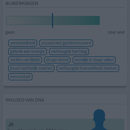
BIJWERKINGEN
geen
zeer veel
vermoeidheid
sociaal niet geïnteresseerd
gebrek aan energie
verhoogde hartslag
verlies van libido
droge mond
moeilijk in slaap vallen
koud nachtelijk zweten
verhoogde hoeveelheid zweten
nervositeit
INVLOED VAN DNA
JA