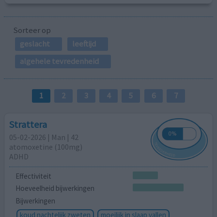
Sorteer op
geslacht
leeftijd
algehele tevredenheid
1
2
3
4
5
6
7
Strattera
05-02-2026 | Man | 42
atomoxetine (100mg)
ADHD
Effectiviteit
Hoeveelheid bijwerkingen
Bijwerkingen
koud nachtelijk zweten
moeilijk in slaap vallen