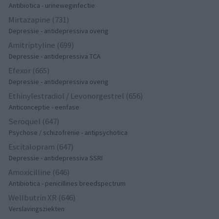
Antibiotica - urineweginfectie
Mirtazapine (731)
Depressie - antidepressiva overig
Amitriptyline (699)
Depressie - antidepressiva TCA
Efexor (665)
Depressie - antidepressiva overig
Ethinylestradiol / Levonorgestrel (656)
Anticonceptie - eenfase
Seroquel (647)
Psychose / schizofrenie - antipsychotica
Escitalopram (647)
Depressie - antidepressiva SSRI
Amoxicilline (646)
Antibiotica - penicillines breedspectrum
Wellbutrin XR (646)
Verslavingsziekten