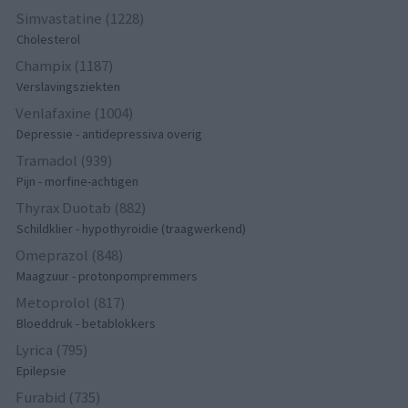
Simvastatine (1228)
Cholesterol
Champix (1187)
Verslavingsziekten
Venlafaxine (1004)
Depressie - antidepressiva overig
Tramadol (939)
Pijn - morfine-achtigen
Thyrax Duotab (882)
Schildklier - hypothyroidie (traagwerkend)
Omeprazol (848)
Maagzuur - protonpompremmers
Metoprolol (817)
Bloeddruk - betablokkers
Lyrica (795)
Epilepsie
Furabid (735)