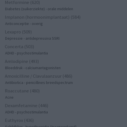
Metformine (620)
Diabetes (suikerziekte) - orale middelen
Implanon (hormoonimplantaat) (584)
Anticonceptie - overig
Lexapro (509)
Depressie - antidepressiva SSRI
Concerta (503)
ADHD - psychostimulantia
Amlodipine (493)
Bloeddruk - calciumantagonisten
Amoxicilline / Clavulaanzuur (486)
Antibiotica - penicillines breedspectrum
Roaccutane (480)
Acne
Dexamfetamine (446)
ADHD - psychostimulantia
Euthyrox (436)
Schildklier - hypothyroidie (traagwerkend)