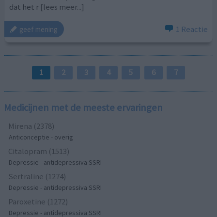
dat het r
[lees meer...]
1 Reactie
geef mening
1
2
3
4
5
6
7
Medicijnen met de meeste ervaringen
Mirena (2378)
Anticonceptie - overig
Citalopram (1513)
Depressie - antidepressiva SSRI
Sertraline (1274)
Depressie - antidepressiva SSRI
Paroxetine (1272)
Depressie - antidepressiva SSRI