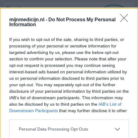
Strattera
02-08-2023 | Man | 28
mijnmedicijn.nl -
Do Not Process My Personal
atomoxetine (80mg)
Information
ADHD
If you wish to opt-out of the sale, sharing to third parties, or
Effectiviteit
processing of your personal or sensitive information for
Hoeveelheid bijwerkingen
targeted advertising by us, please use the below opt-out
section to confirm your selection. Please note that after your
Ik heb tussen mijn 15 en 28 last van concentratie,
opt-out request is processed you may continue seeing
moeheid en een tremor aan mijn nek. Dit waren zeer
interest-based ads based on personal information utilized by
zware klachten en hebben mij erg gehinderd in die
us or personal information disclosed to third parties prior to
periode. Het leek vrij uitzichtloos, ik functioneerde echt
your opt-out. You may separately opt-out of the further
maar half. Onlangs Wellbutrin voorgeschreven gekregen
disclosure of your personal information by third parties on the
door de neuroloog, omdat dit mijn tremor te erg
IAB’s list of downstream participants. This information may
beïnvloedde, overgegaan op Strattera 80mg. Ik heb deze
also be disclosed by us to third parties on the
IAB’s List of
medic
[lees meer...]
Downstream Participants
that may further disclose it to other
third parties.
1 Reactie
geef mening
Personal Data Processing Opt Outs