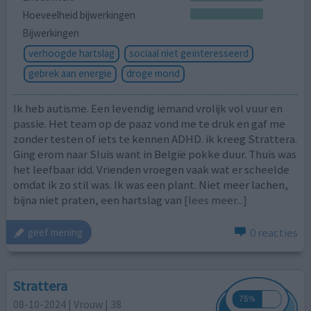
Hoeveelheid bijwerkingen
Bijwerkingen
verhoogde hartslag
sociaal niet geïnteresseerd
gebrek aan energie
droge mond
Ik heb autisme. Een levendig iemand vrolijk vol vuur en
passie. Het team op de paaz vond me te druk en gaf me
zonder testen of iets te kennen ADHD. ik kreeg Strattera.
Ging erom naar Sluis want in België pokke duur. Thuis was
het leefbaar idd. Vrienden vroegen vaak wat er scheelde
omdat ik zo stil was. Ik was een plant. Niet meer lachen,
bijna niet praten, een hartslag van
[lees meer...]
0 reacties
geef mening
Strattera
08-10-2024 | Vrouw | 38