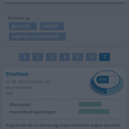
Sorteer op
geslacht
leeftijd
algehele tevredenheid
1
2
3
4
5
6
7
Strattera
15-09-2011 | Vrouw | 33
atomoxetine
Add
Effectiviteit
Hoeveelheid bijwerkingen
Ik gebruik de stratera nog maar net twee dagen en merk