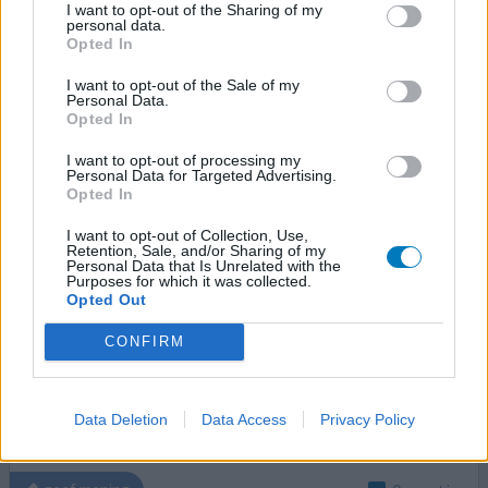
I want to opt-out of the Sharing of my
0 reacties
geef mening
personal data.
Opted In
I want to opt-out of the Sale of my
Strattera
Personal Data.
Opted In
30-01-2011 | Vrouw | 44
atomoxetine
I want to opt-out of processing my
ADD ASS
Personal Data for Targeted Advertising.
Opted In
Effectiviteit
I want to opt-out of Collection, Use,
Hoeveelheid bijwerkingen
Retention, Sale, and/or Sharing of my
Personal Data that Is Unrelated with the
Purposes for which it was collected.
Ik ben vorige week begonnen met straterra. Ik begin met
Opted Out
40 mg dan na 1 week 60 en dan na 1 week 80. Ik heb na 1
week overleg met mijn arts. Ik verbaas mij over wat ik
CONFIRM
lees over het medicijngebruik. Als je gelijk al met 100 mg
gaat starten, lijkt me dat niet goed. Volgens mij is het dan
vragen om problemen. En zelf experimenteren en minder
Data Deletion
Data Access
Privacy Policy
gaan nemen?? Ik vraag me af wat vo
[lees meer...]