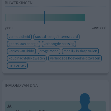
BIJWERKINGEN
geen
zeer veel
vermoeidheid
sociaal niet geïnteresseerd
gebrek aan energie
verhoogde hartslag
verlies van libido
droge mond
moeilijk in slaap vallen
koud nachtelijk zweten
verhoogde hoeveelheid zweten
nervositeit
INVLOED VAN DNA
JA