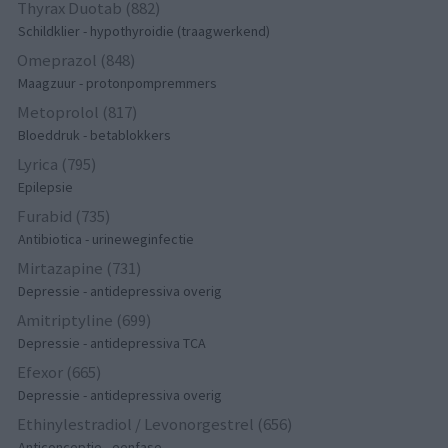
Thyrax Duotab (882)
Schildklier - hypothyroidie (traagwerkend)
Omeprazol (848)
Maagzuur - protonpompremmers
Metoprolol (817)
Bloeddruk - betablokkers
Lyrica (795)
Epilepsie
Furabid (735)
Antibiotica - urineweginfectie
Mirtazapine (731)
Depressie - antidepressiva overig
Amitriptyline (699)
Depressie - antidepressiva TCA
Efexor (665)
Depressie - antidepressiva overig
Ethinylestradiol / Levonorgestrel (656)
Anticonceptie - eenfase