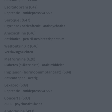
Escitalopram (647)
Depressie - antidepressiva SSRI
Seroquel (647)
Psychose / schizofrenie - antipsychotica
Amoxicilline (646)
Antibiotica - penicillines breedspectrum
Wellbutrin XR (646)
Verslavingsziekten
Metformine (620)
Diabetes (suikerziekte) - orale middelen
Implanon (hormoonimplantaat) (584)
Anticonceptie - overig
Lexapro (509)
Depressie - antidepressiva SSRI
Concerta (503)
ADHD - psychostimulantia
Amlodipine (493)