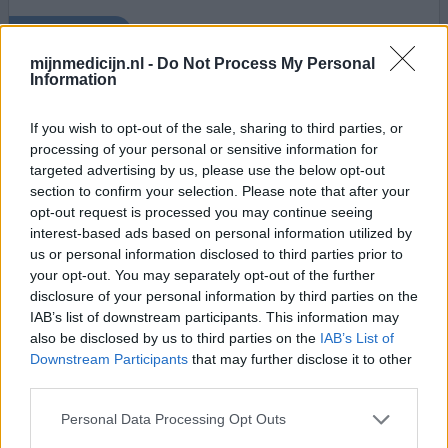
0 reacties
geef mening
mijnmedicijn.nl -
Do Not Process My Personal
Information
Strattera
If you wish to opt-out of the sale, sharing to third parties, or
28-02-2011 | Man | 31
processing of your personal or sensitive information for
atomoxetine
targeted advertising by us, please use the below opt-out
ADHD
section to confirm your selection. Please note that after your
opt-out request is processed you may continue seeing
Effectiviteit
interest-based ads based on personal information utilized by
Hoeveelheid bijwerkingen
us or personal information disclosed to third parties prior to
your opt-out. You may separately opt-out of the further
Ik geloof dat mijn post niet volledig is geweest en
disclosure of your personal information by third parties on the
daardoor een verkeerd beeld heeft gegeven. Ik ben
IAB’s list of downstream participants. This information may
begonnen met 40 mg, daarna 65, 80 en toen pas 100. Heb
also be disclosed by us to third parties on the
IAB’s List of
in overleg met arts besloten dat ik zelf kijk hoe het gaat
Downstream Participants
that may further disclose it to other
als ik minder ga slikken. Ben nu inderdaad helemaal
third parties.
gestopt met de strattera en slik nu, als ik het ECHT nodig
heb, ritalin.
Personal Data Processing Opt Outs