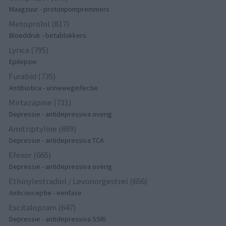
Maagzuur - protonpompremmers
Metoprolol (817)
Bloeddruk - betablokkers
Lyrica (795)
Epilepsie
Furabid (735)
Antibiotica - urineweginfectie
Mirtazapine (731)
Depressie - antidepressiva overig
Amitriptyline (699)
Depressie - antidepressiva TCA
Efexor (665)
Depressie - antidepressiva overig
Ethinylestradiol / Levonorgestrel (656)
Anticonceptie - eenfase
Escitalopram (647)
Depressie - antidepressiva SSRI