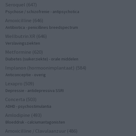
Seroquel (647)
Psychose / schizofrenie - antipsychotica
Amoxicilline (646)
Antibiotica - penicillines breedspectrum
Wellbutrin XR (646)
Verslavingsziekten
Metformine (620)
Diabetes (suikerziekte) - orale middelen
Implanon (hormoonimplantaat) (584)
Anticonceptie - overig
Lexapro (509)
Depressie - antidepressiva SSRI
Concerta (503)
ADHD - psychostimulantia
Amlodipine (493)
Bloeddruk - calciumantagonisten
Amoxicilline / Clavulaanzuur (486)