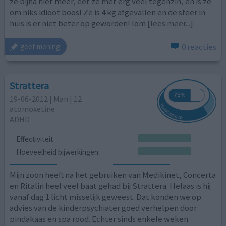
ze bijna niet meer, eet ze met erg veel tegenzin, en is ze
om niks idioot boos! Ze is 4 kg afgevallen en de sfeer in
huis is er niet beter op geworden! Iom
[lees meer...]
0 reacties
geef mening
Strattera
19-06-2012 | Man | 12
atomoxetine
ADHD
Effectiviteit
Hoeveelheid bijwerkingen
Mijn zoon heeft na het gebruiken van Medikinet, Concerta
en Ritalin heel veel baat gehad bij Strattera. Helaas is hij
vanaf dag 1 licht misselijk geweest. Dat konden we op
advies van de kinderpsychiater goed verhelpen door
pindakaas en spa rood. Echter sinds enkele weken