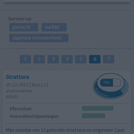
Sorteer op
geslacht
leeftijd
algehele tevredenheid
1
2
3
4
5
6
7
Strattera
29-12-2012 | Man | 11
atomoxetine
ADHD
Effectiviteit
Hoeveelheid bijwerkingen
Mijn zoontje van 12 gebruikt strattera nu ongeveer 2 jaar