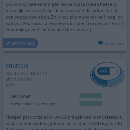
tja, ik vind veel ervaringen herkenbaar. Ik ben heel erg
misselijk in de ochtend. Ik heb ook wel de indruk dat ik
een beetje down ben. Zo is het glas nu vaker half leeg ipv
half vol. Voor de straterra leefde ik een live concert en zit
voor mijn gevoel thuis naar e
[lees meer...]
0 reacties
geef mening
Strattera
20-11-2012 | Man | 10
atomoxetine
ADD
Effectiviteit
Hoeveelheid bijwerkingen
Morgen gaat onze zoon van 10 jr beginnen met Strattera,
nadat enkele weken geleden de diagnose ADD is gesteld.
Zelf moet ik nog erg wennen aan zowel de diagnose,