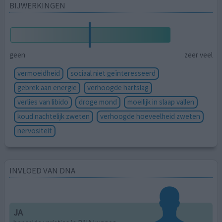
BIJWERKINGEN
geen
zeer veel
vermoeidheid
sociaal niet geïnteresseerd
gebrek aan energie
verhoogde hartslag
verlies van libido
droge mond
moeilijk in slaap vallen
koud nachtelijk zweten
verhoogde hoeveelheid zweten
nervositeit
INVLOED VAN DNA
JA