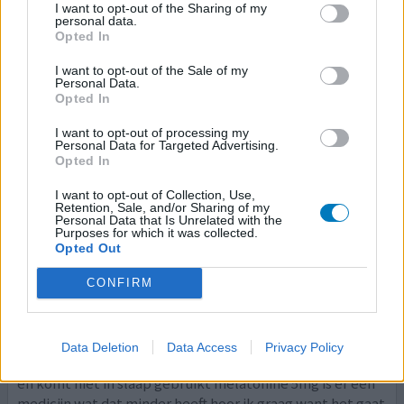
I want to opt-out of the Sharing of my
dan heb ik het ook over de zelfmoordnijgingen. daar het
personal data.
ik zelf 3 maanden in gezeten, toe ben ik ook
[lees
Opted In
meer...]
I want to opt-out of the Sale of my
Personal Data.
0 reacties
geef mening
Opted In
I want to opt-out of processing my
Personal Data for Targeted Advertising.
Opted In
Strattera
11-05-2012 | Man | 13
I want to opt-out of Collection, Use,
atomoxetine
Retention, Sale, and/or Sharing of my
Personal Data that Is Unrelated with the
ADHD
Purposes for which it was collected.
Opted Out
Effectiviteit
Hoeveelheid bijwerkingen
CONFIRM
onze zoon gebruikt al jaren stratera hij heeft nu als
bijwerking niet in slaap komen en is sinds kort 60 mg hij is
Data Deletion
Data Access
Privacy Policy
niet meer druk in zijn hoofd maar is labiel klein emotineel
en komt niet in slaap gebruikt melatonine 5mg is er een
medicijn wat dat minder heeft hoor ik graag want het gaat