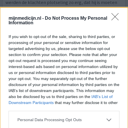
werden de klachten plotseling zo erg, dat hij is moeten
stoppen. Hij is nu 12+ en we gaan kijken of hij
[lees
meer...]
mijnmedicijn.nl -
Do Not Process My Personal
Information
0 reacties
geef mening
If you wish to opt-out of the sale, sharing to third parties, or
processing of your personal or sensitive information for
targeted advertising by us, please use the below opt-out
Strattera
section to confirm your selection. Please note that after your
18-06-2012 | Man | 23
opt-out request is processed you may continue seeing
atomoxetine
interest-based ads based on personal information utilized by
ADHD
us or personal information disclosed to third parties prior to
your opt-out. You may separately opt-out of the further
Effectiviteit
disclosure of your personal information by third parties on the
Hoeveelheid bijwerkingen
IAB’s list of downstream participants. This information may
also be disclosed by us to third parties on the
IAB’s List of
Ik weet eigenlijk niet zo goed wat ik van het medicijn
Downstream Participants
that may further disclose it to other
moet denken, ik denk dat het voor ADHD goed werkt,
third parties.
maar als je er ook nog iets anders bij hebt, zoals PDD-
NOS dan wordt het tocht hard minder. ik heb bijna alle
Personal Data Processing Opt Outs
bijwerkingen gehad die bij het medicijn te krijgen zijn en