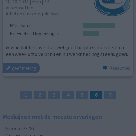
18-10-2011 | Man | 14
atomoxetine
Adhd en autisme(pdd nos)
Effectiviteit
Hoeveelheid bijwerkingen
ik vind dat het over het wel goed helpt en merkte al na
een week ofzo verschil en nu werkt het nog steeds goed.
0 reacties
geef mening
1
2
3
4
5
6
7
Medicijnen met de meeste ervaringen
Mirena (2378)
Anticonceptie - overig