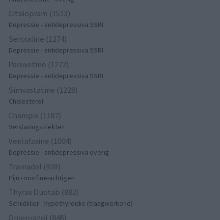
Citalopram (1513)
Depressie - antidepressiva SSRI
Sertraline (1274)
Depressie - antidepressiva SSRI
Paroxetine (1272)
Depressie - antidepressiva SSRI
Simvastatine (1228)
Cholesterol
Champix (1187)
Verslavingsziekten
Venlafaxine (1004)
Depressie - antidepressiva overig
Tramadol (939)
Pijn - morfine-achtigen
Thyrax Duotab (882)
Schildklier - hypothyroidie (traagwerkend)
Omeprazol (848)