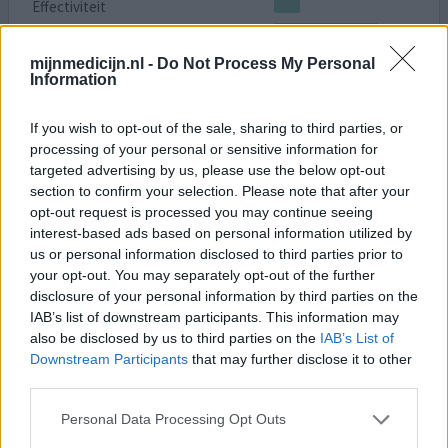
Effectiviteit
Hoeveelheid bijwerkingen
mijnmedicijn.nl -
Do Not Process My Personal
Ik heb ongeveer 2.5 jaar de kyleena spiraal gehad. Na 2
Information
zwangerschappen ging het inbrengen makkelijk en heb
ik weinig pijn ervaren. Eerste maanden nog wel
If you wish to opt-out of the sale, sharing to third parties, or
bloedverlies na verloop van tijd werd dit minder tot
processing of your personal or sensitive information for
nauwelijks meer een menstruatie. Helaas heb ik met de
targeted advertising by us, please use the below opt-out
spiraal een buitenbaarmoederlijke zwangerschap
section to confirm your selection. Please note that after your
gekregen waarbij ik er heel laat achter kwam. Ik ben veel
opt-out request is processed you may continue seeing
bloed v
[lees meer...]
interest-based ads based on personal information utilized by
us or personal information disclosed to third parties prior to
0 reacties
your opt-out. You may separately opt-out of the further
geef mening
disclosure of your personal information by third parties on the
IAB’s list of downstream participants. This information may
also be disclosed by us to third parties on the
IAB’s List of
Kyleena
Downstream Participants
that may further disclose it to other
07-04-2022 | Vrouw | 30
third parties.
levonorgestrel (52mg)
Anticonceptie / zwangerschapspreventie
Personal Data Processing Opt Outs