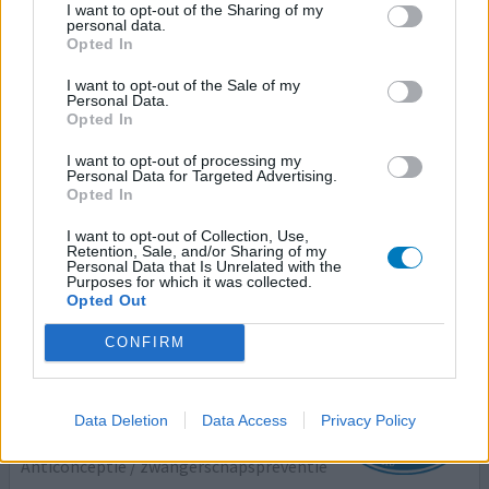
I want to opt-out of the Sharing of my
Effectiviteit
personal data.
Hoeveelheid bijwerkingen
Opted In
I want to opt-out of the Sale of my
Enkele maanden na mijn bevalling een Kyleena laten
Personal Data.
zetten. Het zetten zelf viel me erg mee (het zal wel
Opted In
hebben geholpen dat ik al eens bevallen was en
baarmoedermond dus iets minder nauw). In eerste
I want to opt-out of processing my
Personal Data for Targeted Advertising.
instantie blij mee. Echter, kwam ik er na een half jaar
Opted In
achter dat de spiraal niet meer in mijn baarmoeder te
vinden was! Na onderzoek bleek dat hij de baarmoeder
I want to opt-out of Collection, Use,
Retention, Sale, and/or Sharing of my
had geperfo
[lees meer...]
Personal Data that Is Unrelated with the
Purposes for which it was collected.
Opted Out
0 reacties
geef mening
CONFIRM
Kyleena
Data Deletion
Data Access
Privacy Policy
01-04-2022 | Vrouw | 30
levonorgestrel (19,5mg)
Anticonceptie / zwangerschapspreventie