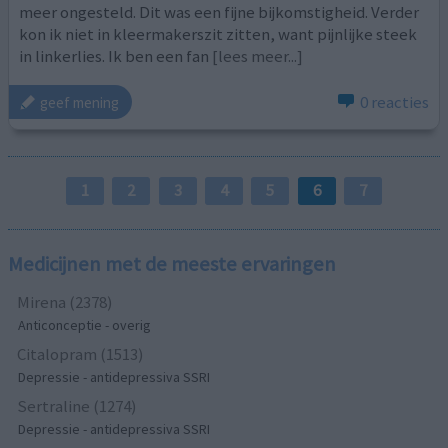
meer ongesteld. Dit was een fijne bijkomstigheid. Verder
kon ik niet in kleermakerszit zitten, want pijnlijke steek
in linkerlies. Ik ben een fan
[lees meer...]
0 reacties
geef mening
1
2
3
4
5
6
7
Medicijnen met de meeste ervaringen
Mirena (2378)
Anticonceptie - overig
Citalopram (1513)
Depressie - antidepressiva SSRI
Sertraline (1274)
Depressie - antidepressiva SSRI