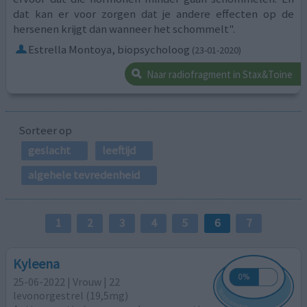
dat kan er voor zorgen dat je andere effecten op de
hersenen krijgt dan wanneer het schommelt".
Estrella Montoya, biopsycholoog
(23-01-2020)
Naar radiofragment in Stax&Toine
Sorteer op
geslacht
leeftijd
algehele tevredenheid
1
2
3
4
5
6
7
Kyleena
25-06-2022 | Vrouw | 22
levonorgestrel (19,5mg)