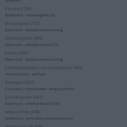
Epilepsie
Furabid (735)
Antibiotica - urineweginfectie
Mirtazapine (731)
Depressie - antidepressiva overig
Amitriptyline (699)
Depressie - antidepressiva TCA
Efexor (665)
Depressie - antidepressiva overig
Ethinylestradiol / Levonorgestrel (656)
Anticonceptie - eenfase
Seroquel (647)
Psychose / schizofrenie - antipsychotica
Escitalopram (647)
Depressie - antidepressiva SSRI
Amoxicilline (646)
Antibiotica - penicillines breedspectrum
Wellbutrin XR (646)