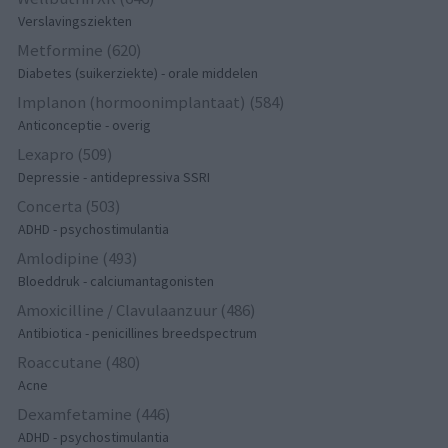
Verslavingsziekten
Metformine (620)
Diabetes (suikerziekte) - orale middelen
Implanon (hormoonimplantaat) (584)
Anticonceptie - overig
Lexapro (509)
Depressie - antidepressiva SSRI
Concerta (503)
ADHD - psychostimulantia
Amlodipine (493)
Bloeddruk - calciumantagonisten
Amoxicilline / Clavulaanzuur (486)
Antibiotica - penicillines breedspectrum
Roaccutane (480)
Acne
Dexamfetamine (446)
ADHD - psychostimulantia