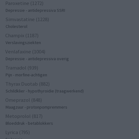
Paroxetine (1272)
Depressie - antidepressiva SSRI
Simvastatine (1228)
Cholesterol
Champix (1187)
Verslavingsziekten
Venlafaxine (1004)
Depressie - antidepressiva overig
Tramadol (939)
Pijn - morfine-achtigen
Thyrax Duotab (882)
Schildklier - hypothyroidie (traagwerkend)
Omeprazol (848)
Maagzuur - protonpompremmers
Metoprolol (817)
Bloeddruk - betablokkers
Lyrica (795)