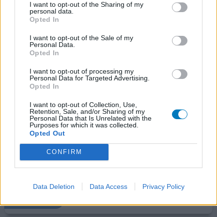
symptomen. Bi
[lees meer...]
I want to opt-out of the Sharing of my
personal data.
Opted In
0 reacties
geef mening
I want to opt-out of the Sale of my
Personal Data.
Opted In
Propranolol
I want to opt-out of processing my
08-08-2015 | Vrouw | 53
Personal Data for Targeted Advertising.
propranolol (40mg)
Opted In
Hartritmestoornissen
I want to opt-out of Collection, Use,
Effectiviteit
Retention, Sale, and/or Sharing of my
Personal Data that Is Unrelated with the
Hoeveelheid bijwerkingen
Purposes for which it was collected.
Opted Out
zeer tevreden over Propranolol niet alleen voor
CONFIRM
hartrimestoornis en te snelle hartslag, maar ook om
migraine milder te laten worden en het werkt ook
enigzins tegen angst en spanning.
Data Deletion
Data Access
Privacy Policy
0 reacties
geef mening