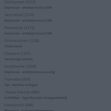
Citalopram (1513)
Depressie - antidepressiva SSRI
Sertraline (1274)
Depressie - antidepressiva SSRI
Paroxetine (1272)
Depressie - antidepressiva SSRI
Simvastatine (1228)
Cholesterol
Champix (1187)
Verslavingsziekten
Venlafaxine (1004)
Depressie - antidepressiva overig
Tramadol (939)
Pijn - morfine-achtigen
Thyrax Duotab (882)
Schildklier - hypothyroidie (traagwerkend)
Omeprazol (848)
Maagzuur - protonpompremmers