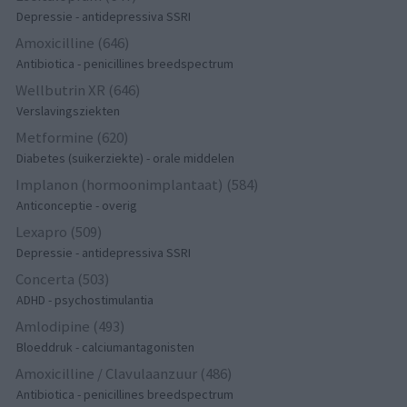
Depressie - antidepressiva SSRI
Amoxicilline (646)
Antibiotica - penicillines breedspectrum
Wellbutrin XR (646)
Verslavingsziekten
Metformine (620)
Diabetes (suikerziekte) - orale middelen
Implanon (hormoonimplantaat) (584)
Anticonceptie - overig
Lexapro (509)
Depressie - antidepressiva SSRI
Concerta (503)
ADHD - psychostimulantia
Amlodipine (493)
Bloeddruk - calciumantagonisten
Amoxicilline / Clavulaanzuur (486)
Antibiotica - penicillines breedspectrum