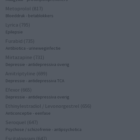
Metoprolol (817)
Bloeddruk - betablokkers
Lyrica (795)
Epilepsie
Furabid (735)
Antibiotica - urineweginfectie
Mirtazapine (731)
Depressie - antidepressiva overig
Amitriptyline (699)
Depressie - antidepressiva TCA
Efexor (665)
Depressie - antidepressiva overig
Ethinylestradiol / Levonorgestrel (656)
Anticonceptie - eenfase
Seroquel (647)
Psychose / schizofrenie - antipsychotica
Escitalopram (647)