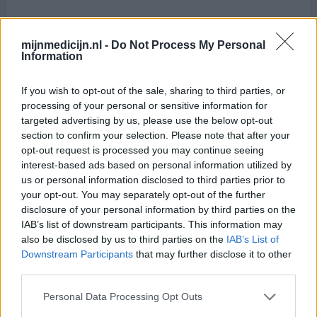
0 reacties
geef mening
mijnmedicijn.nl -
Do Not Process My Personal
Information
Propranolol
If you wish to opt-out of the sale, sharing to third parties, or
15-12-2015 | Man | 25
processing of your personal or sensitive information for
propranolol (80mg)
targeted advertising by us, please use the below opt-out
Hartritmestoornissen
section to confirm your selection. Please note that after your
opt-out request is processed you may continue seeing
Effectiviteit
interest-based ads based on personal information utilized by
Hoeveelheid bijwerkingen
us or personal information disclosed to third parties prior to
your opt-out. You may separately opt-out of the further
Na meerdere wegrakingen (flauwvallen zonder het te
disclosure of your personal information by third parties on the
voelen aankomen), hiervoor neurologische onderzoeken
IAB’s list of downstream participants. This information may
gehad in Genk (B). En verscheidene keren een te hoge en
also be disclosed by us to third parties on the
IAB’s List of
te lage hartslag te hebben vastgesteld (in rust 178 en
Downstream Participants
that may further disclose it to other
third parties.
andere keren in rust 33). Heeft mijn cardioloog de
betablokker aangeraden. Merk niet veel en heb nog
Personal Data Processing Opt Outs
steeds last van verscheidene eerder gemelde