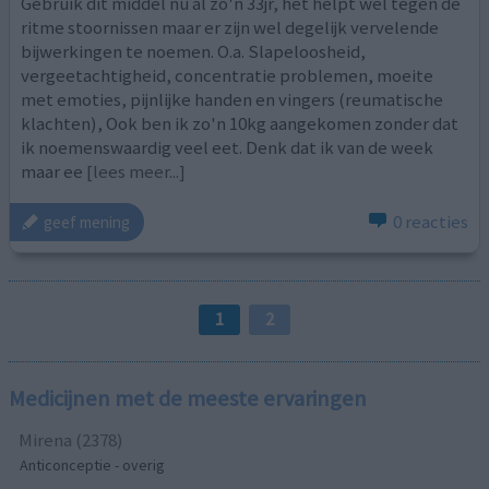
Gebruik dit middel nu al zo'n 33jr, het helpt wel tegen de
ritme stoornissen maar er zijn wel degelijk vervelende
bijwerkingen te noemen. O.a. Slapeloosheid,
vergeetachtigheid, concentratie problemen, moeite
met emoties, pijnlijke handen en vingers (reumatische
klachten), Ook ben ik zo'n 10kg aangekomen zonder dat
ik noemenswaardig veel eet. Denk dat ik van de week
maar ee
[lees meer...]
0 reacties
geef mening
1
2
Medicijnen met de meeste ervaringen
Mirena (2378)
Anticonceptie - overig