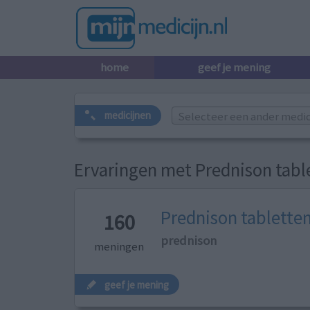
home
geef je mening
Selecteer een ander medicij
medicijnen
Ervaringen met Prednison tabl
Prednison tablette
160
prednison
meningen
geef je mening