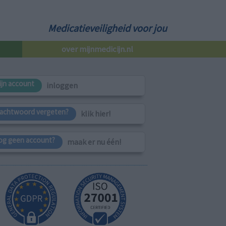
Medicatieveiligheid voor jou
over mijnmedicijn.nl
ijn account
inloggen
achtwoord vergeten?
klik hier!
og geen account?
maak er nu één!