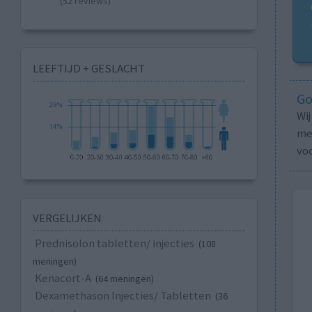
(52 reviews)
LEEFTIJD + GESLACHT
Go
Wi
med
vo
VERGELIJKEN
Prednisolon tabletten/ injecties
(108
meningen)
Kenacort-A
(64 meningen)
Dexamethason Injecties/ Tabletten
(36