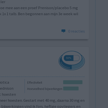
ler
 Doe mee aan een proef Prenison/placebo 5 mg
 wk 1x 1 talb. Ben begonnen aan mijn 3e week wil
]
0 reacties
iotica
Effectiviteit
rednison
Hoeveelheid bijwerkingen
t hoesten
 meer hoesten. Gestart met 40 mg, daarna 30 mg en
bijwerkingen vind ik fors. heftige opvliegers en