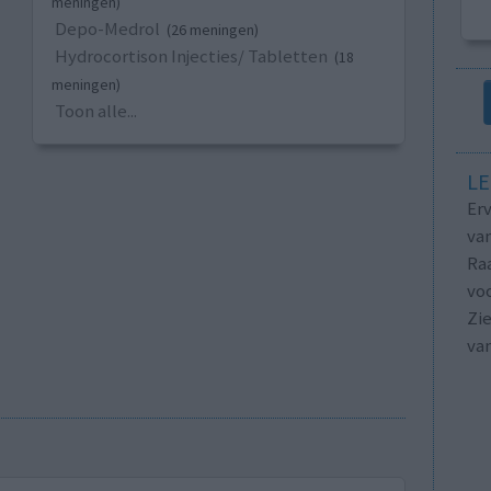
meningen)
Depo-Medrol
(26 meningen)
Hydrocortison Injecties/ Tabletten
(18
meningen)
Toon alle...
LE
Erv
van
Raa
voo
Zie
va