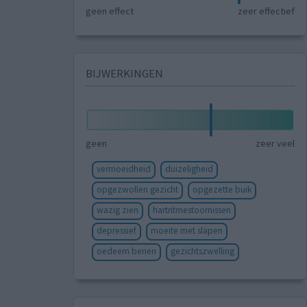
geen effect
zeer effectief
BIJWERKINGEN
geen
zeer veel
vermoeidheid
duizeligheid
opgezwollen gezicht
opgezette buik
wazig zien
hartritmestoornissen
depressief
moeite met slapen
oedeem benen
gezichtszwelling