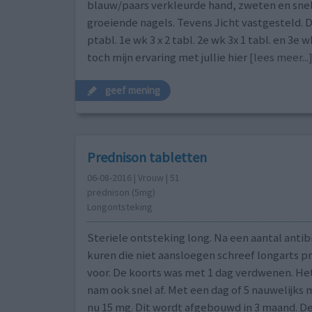
blauw/paars verkleurde hand, zweten en snel
groeiende nagels. Tevens Jicht vastgesteld.
ptabl. 1e wk 3 x 2 tabl. 2e wk 3x 1 tabl. en 3e
toch mijn ervaring met jullie hier
[lees meer...
geef mening
Prednison tabletten
06-08-2016 | Vrouw | 51
prednison (5mg)
Longontsteking
Steriele ontsteking long. Na een aantal antib
kuren die niet aansloegen schreef longarts p
voor. De koorts was met 1 dag verdwenen. He
nam ook snel af. Met een dag of 5 nauwelijks
nu 15 mg. Dit wordt afgebouwd in 3 maand. De 