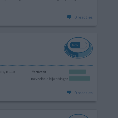
0 reacties
en, maar
Effectiviteit
Hoeveelheid bijwerkingen
0 reacties