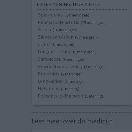
FILTER MENINGEN OP ZIEKTE
Spierreuma
(24 meningen)
Reumatoïde artritis
(15 meningen)
Astma
(10 meningen)
Ziekte van Crohn
(9 meningen)
COPD
(8 meningen)
Longontsteking
(6 meningen)
Sarcoïdose
(6 meningen)
Gewrichtsontsteking
(3 meningen)
Bronchitis
(2 meningen)
Longkanker
(1 mening)
Netelroos
(1 mening)
Peesontsteking been
(1 mening)
Lees meer over dit medicijn