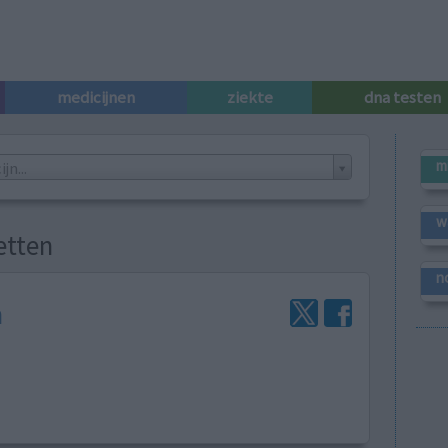
medicijnen
ziekte
dna testen
m
n...
w
etten
n
n