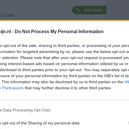
lees meer
ts staat
jn.nl -
Do Not Process My Personal Information
lees meer
to opt-out of the sale, sharing to third parties, or processing of your per
formation for targeted advertising by us, please use the below opt-out s
r selection. Please note that after your opt-out request is processed y
eing interest-based ads based on personal information utilized by us or
lacht
leeftijd
algehele tevredenheid
disclosed to third parties prior to your opt-out. You may separately opt-
losure of your personal information by third parties on the IAB’s list of
. This information may also be disclosed by us to third parties on the
IA
4
5
6
7
Participants
that may further disclose it to other third parties.
l Data Processing Opt Outs
o opt-out of the Sharing of my personal data.