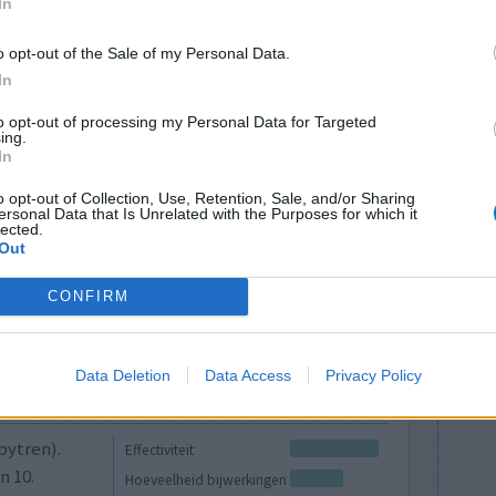
In
nison 60
Effectiviteit
o opt-out of the Sale of my Personal Data.
gen 30 mg.
Hoeveelheid bijwerkingen
In
son doet
 6 weken uitstekend zijn en het lek in de nieren
to opt-out of processing my Personal Data for Targeted
t hyper zijn slapeloosheid en spruw kan ik wel
ing.
In
o opt-out of Collection, Use, Retention, Sale, and/or Sharing
ersonal Data that Is Unrelated with the Purposes for which it
0 reacties
lected.
Out
CONFIRM
Data Deletion
Data Access
Privacy Policy
pytren).
Effectiviteit
n 10.
Hoeveelheid bijwerkingen