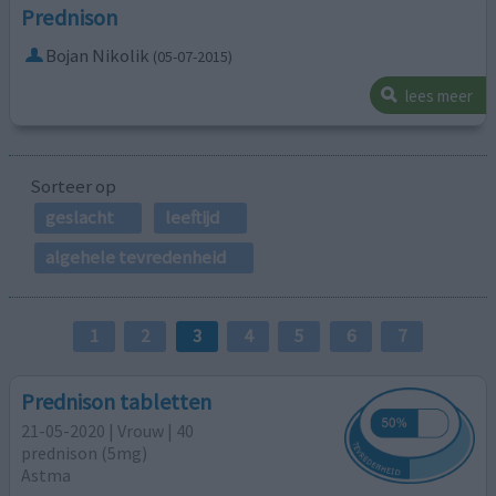
Prednison
Bojan Nikolik
(05-07-2015)
lees meer
Sorteer op
geslacht
leeftijd
algehele tevredenheid
1
2
3
4
5
6
7
Prednison tabletten
21-05-2020 | Vrouw | 40
prednison (5mg)
Astma