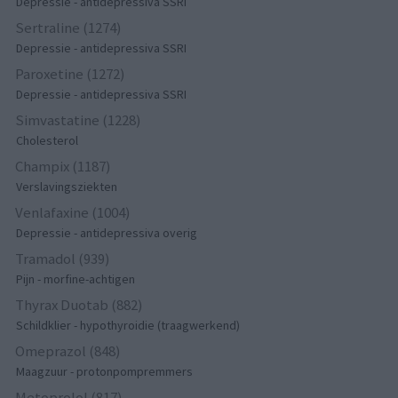
Depressie - antidepressiva SSRI
Sertraline (1274)
Depressie - antidepressiva SSRI
Paroxetine (1272)
Depressie - antidepressiva SSRI
Simvastatine (1228)
Cholesterol
Champix (1187)
Verslavingsziekten
Venlafaxine (1004)
Depressie - antidepressiva overig
Tramadol (939)
Pijn - morfine-achtigen
Thyrax Duotab (882)
Schildklier - hypothyroidie (traagwerkend)
Omeprazol (848)
Maagzuur - protonpompremmers
Metoprolol (817)