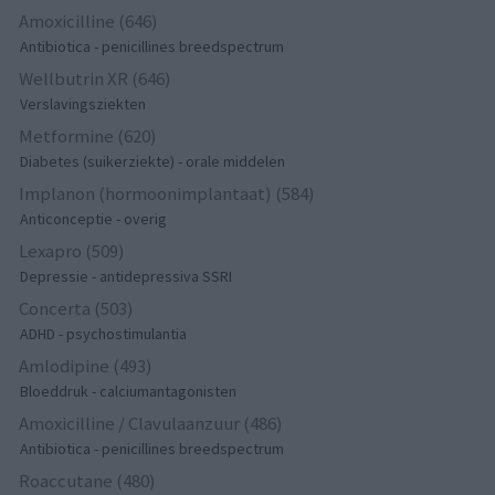
Amoxicilline (646)
Antibiotica - penicillines breedspectrum
Wellbutrin XR (646)
Verslavingsziekten
Metformine (620)
Diabetes (suikerziekte) - orale middelen
Implanon (hormoonimplantaat) (584)
Anticonceptie - overig
Lexapro (509)
Depressie - antidepressiva SSRI
Concerta (503)
ADHD - psychostimulantia
Amlodipine (493)
Bloeddruk - calciumantagonisten
Amoxicilline / Clavulaanzuur (486)
Antibiotica - penicillines breedspectrum
Roaccutane (480)