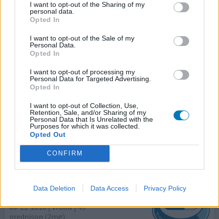
Dermatomyositis
I want to opt-out of the Sharing of my
personal data.
Opted In
Effectiviteit
Hoeveelheid bijwerkingen
I want to opt-out of the Sale of my
Personal Data.
Opted In
Dermatomyositis een rot ziekte, het begon met me huid,
dan krijg je hormoonzalfjes, in Drachten konden ze niet
I want to opt-out of processing my
Personal Data for Targeted Advertising.
bijzonders vinden, gelukkig kreeg ik een nieuwe
Opted In
Dermatologe die was net afgestudeerd aan het umcg die
dacht aan lupus. Ik ben naar Groningen gestuurd, daar
I want to opt-out of Collection, Use,
door 20 artsen bekeken, biopten genomen,huid, spier uit
Retention, Sale, and/or Sharing of my
Personal Data that Is Unrelated with the
het been, toen werd de diagnose gesteld
Purposes for which it was collected.
dermatomyo
[lees meer...]
Opted Out
CONFIRM
0 reacties
geef mening
Data Deletion
Data Access
Privacy Policy
Prednison tabletten
06-11-2018 | Vrouw | 43
prednison (2mg)