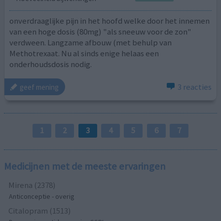
onverdraaglijke pijn in het hoofd welke door het innemen
van een hoge dosis (80mg) "als sneeuw voor de zon"
verdween. Langzame afbouw (met behulp van
Methotrexaat. Nu al sinds enige helaas een
onderhoudsdosis nodig.
3 reacties
geef mening
1
2
3
4
5
6
7
Medicijnen met de meeste ervaringen
Mirena (2378)
Anticonceptie - overig
Citalopram (1513)