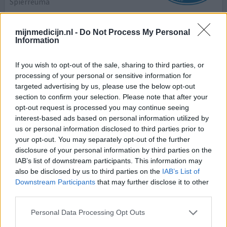
Spierreuma
Effectiviteit
mijnmedicijn.nl -
Do Not Process My Personal
Hoeveelheid bijwerkingen
Information
Na een periode van helse pijn waarbij ik de hele dag op de
If you wish to opt-out of the sale, sharing to third parties, or
bank lag omdat ik me een wrak voelde, nu met de
processing of your personal or sensitive information for
prednison weer bijna de oude. Bijwerkingen vallen reuze
targeted advertising by us, please use the below opt-out
mee. Ik gebruik 3 x daags 5 mg. Vermoeidheid en beetje
section to confirm your selection. Please note that after your
dikker geworden wat niet opweegt tegen een tevreden
opt-out request is processed you may continue seeing
resultaat. En om half 6 s'morgens klaar wakker. Maar dat
interest-based ads based on personal information utilized by
vind ik niet erg want ik val s'avonds meteen in
[lees
us or personal information disclosed to third parties prior to
meer...]
your opt-out. You may separately opt-out of the further
disclosure of your personal information by third parties on the
0 reacties
geef mening
IAB’s list of downstream participants. This information may
also be disclosed by us to third parties on the
IAB’s List of
Downstream Participants
that may further disclose it to other
third parties.
Prednison tabletten
26-04-2019 | Man | 48
Personal Data Processing Opt Outs
prednison (5mg)