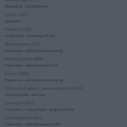
Bloeddruk - betablokkers
Lyrica (795)
Epilepsie
Furabid (735)
Antibiotica - urineweginfectie
Mirtazapine (731)
Depressie - antidepressiva overig
Amitriptyline (699)
Depressie - antidepressiva TCA
Efexor (665)
Depressie - antidepressiva overig
Ethinylestradiol / Levonorgestrel (656)
Anticonceptie - eenfase
Seroquel (647)
Psychose / schizofrenie - antipsychotica
Escitalopram (647)
Depressie - antidepressiva SSRI