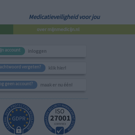
Medicatieveiligheid voor jou
over mijnmedicijn.nl
ijn account
inloggen
achtwoord vergeten?
klik hier!
og geen account?
maak er nu één!