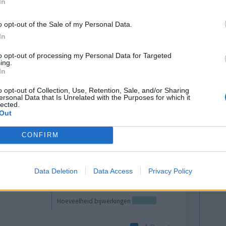
In
 Startte met
Hoeveelheid bijwerkingen
r meer en
o opt-out of the Sale of my Personal Data.
lusie dat ik een plek op mijn hartspier heb die
In
nregelmatig hartslag zorgt die enorm vervelend
to opt-out of processing my Personal Data for Targeted
ing.
In
0 reacties
o opt-out of Collection, Use, Retention, Sale, and/or Sharing
ersonal Data that Is Unrelated with the Purposes for which it
lected.
Out
CONFIRM
Data Deletion
Data Access
Privacy Policy
Effectiviteit
Hoeveelheid bijwerkingen