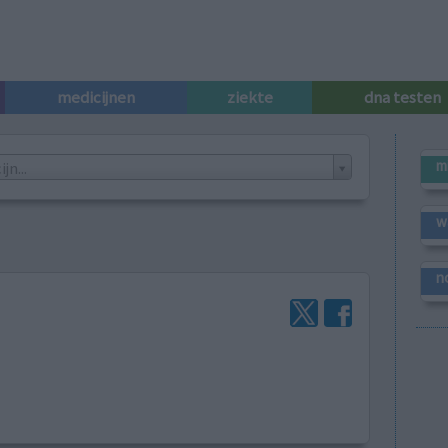
medicijnen
ziekte
dna testen
m
n...
w
n