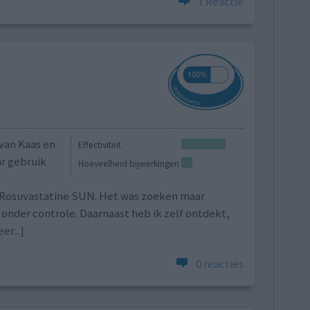
1 Reactie
van Kaas en
Effectiviteit
aar gebruik
Hoeveelheid bijwerkingen
Rosuvastatine SUN. Het was zoeken maar
 onder controle. Daarnaast heb ik zelf ontdekt,
er...]
0 reacties