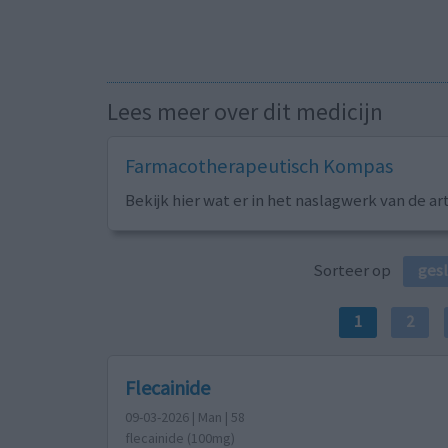
Lees meer over dit medicijn
Farmacotherapeutisch Kompas
Bekijk hier wat er in het naslagwerk van de ar
Sorteer op
ges
1
2
Flecainide
09-03-2026 | Man | 58
flecainide (100mg)