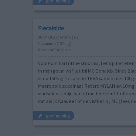
geef mening
Flecainide
30-04-2023 | Vrouw | 63
flecainide (150mg)
Boezemfibrilleren
Voorkom hartritme stoornis, Let op het eten 
in mijn geval visfilet bij MC Donalds. Sinds 2 j
ik nu 150mg flecainide TEVA samen met 100gr
Metropololsuccinaat Retard MYLAN en 10mg 
sindsdien is mijn hartritme boezemfibrilleren
dat als ik Kaas eet of de visfilet bij MC
[lees me
geef mening