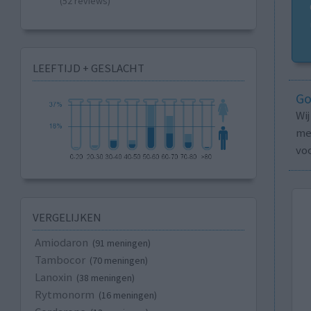
(52 reviews)
LEEFTIJD + GESLACHT
Go
Wi
med
vo
VERGELIJKEN
Amiodaron
(91 meningen)
Tambocor
(70 meningen)
Lanoxin
(38 meningen)
Rytmonorm
(16 meningen)