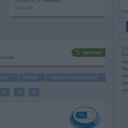
Cordarone
(13 meningen)
Toon alle...
LE
lees meer
Erv
ts staat
van
Raa
voo
lacht
leeftijd
algehele tevredenheid
Zie
va
3
4
5