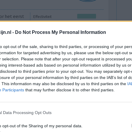
or het eerst
Effectiviteit
rvelend.
Hoeveelheid bijwerkingen
 tot 3
jn.nl -
Do Not Process My Personal Information
keren ervaren tot november 2025. Dus mijn situaitie
r lees, maar ik kreeg 100mg flecainide, en 25 mg
to opt-out of the sale, sharing to third parties, or processing of your per
formation for targeted advertising by us, please use the below opt-out s
r selection. Please note that after your opt-out request is processed y
eing interest-based ads based on personal information utilized by us or
0 reacties
disclosed to third parties prior to your opt-out. You may separately opt-
losure of your personal information by third parties on the IAB’s list of
. This information may also be disclosed by us to third parties on the
IA
Participants
that may further disclose it to other third parties.
l Data Processing Opt Outs
o opt-out of the Sharing of my personal data.
kkeld
Effectiviteit