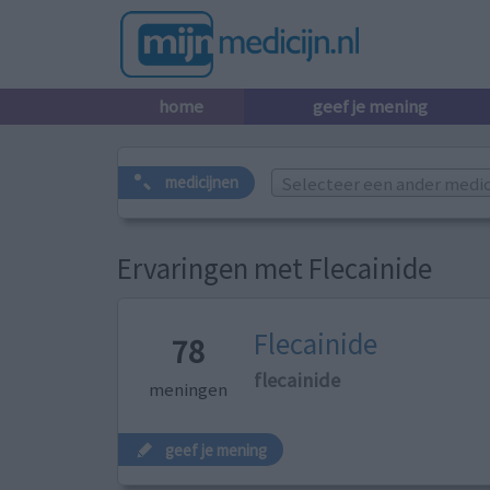
home
geef je mening
Selecteer een ander medicij
medicijnen
Ervaringen met Flecainide
Flecainide
78
flecainide
meningen
geef je mening