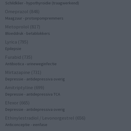
Schildklier - hypothyroidie (traagwerkend)
Omeprazol (848)
Maagzuur - protonpompremmers
Metoprolol (817)
Bloeddruk - betablokkers
Lyrica (795)
Epilepsie
Furabid (735)
Antibiotica - urineweginfectie
Mirtazapine (731)
Depressie - antidepressiva overig
Amitriptyline (699)
Depressie - antidepressiva TCA
Efexor (665)
Depressie - antidepressiva overig
Ethinylestradiol / Levonorgestrel (656)
Anticonceptie - eenfase