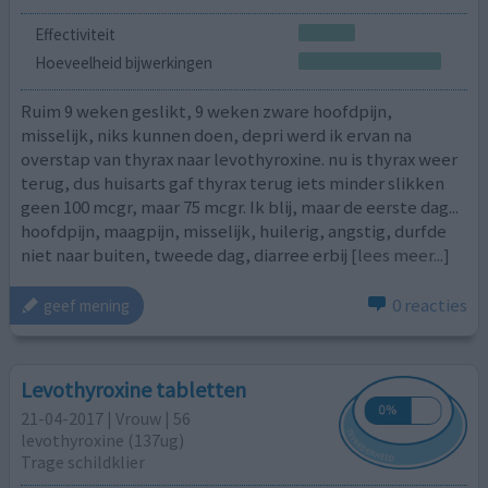
Effectiviteit
Hoeveelheid bijwerkingen
Ruim 9 weken geslikt, 9 weken zware hoofdpijn,
misselijk, niks kunnen doen, depri werd ik ervan na
overstap van thyrax naar levothyroxine. nu is thyrax weer
terug, dus huisarts gaf thyrax terug iets minder slikken
geen 100 mcgr, maar 75 mcgr. Ik blij, maar de eerste dag...
hoofdpijn, maagpijn, misselijk, huilerig, angstig, durfde
niet naar buiten, tweede dag, diarree erbij
[lees meer...]
0 reacties
geef mening
Levothyroxine tabletten
21-04-2017 | Vrouw | 56
levothyroxine (137ug)
Trage schildklier