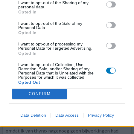
Medicijn met veel bijwerkingen die invloed heeft op mijn
I want to opt-out of the Sharing of my
personal data.
dagelijks functioneren.Na 1/2 uur hoofdpijn, maagpijn,
Opted In
draaierigheid ... In combi met andere medicijnen ivm
astma, hart en vaatproblemen is dit medicijn af te raden.
I want to opt-out of the Sale of my
Personal Data.
Opted In
0 reacties
geef mening
I want to opt-out of processing my
Personal Data for Targeted Advertising.
Opted In
Levothyroxine tabletten
I want to opt-out of Collection, Use,
19-04-2017 | Man | 55
Retention, Sale, and/or Sharing of my
levothyroxine (150ug)
Personal Data that Is Unrelated with the
Purposes for which it was collected.
Trage schildklier
Opted Out
Effectiviteit
CONFIRM
Hoeveelheid bijwerkingen
Na jodium kuur werkt mijn schildklier te langzaam.
Data Deletion
Data Access
Privacy Policy
Gebruikte thyrax en moest over op dit medicijn. Mijn
klachten had ik nog niet gekoppeld aan dit medicijn
omdat ik van thyrax nagenoeg geen bijwerkingen had