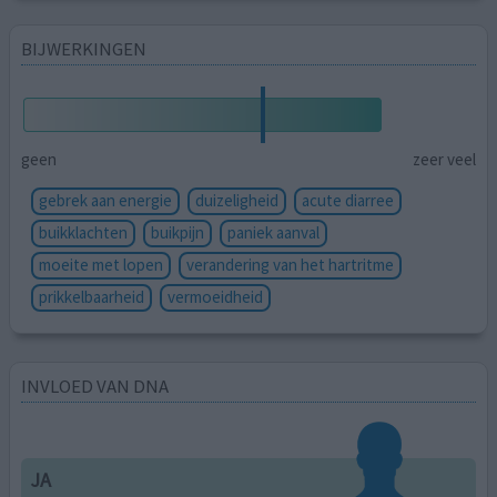
BIJWERKINGEN
geen
zeer veel
gebrek aan energie
duizeligheid
acute diarree
buikklachten
buikpijn
paniek aanval
moeite met lopen
verandering van het hartritme
prikkelbaarheid
vermoeidheid
INVLOED VAN DNA
JA