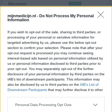
Effectiviteit
Hoeveelheid bijwerkingen
mijnmedicijn.nl -
Do Not Process My Personal
Information
Met thyrax bijna nooit klachten, nu veel klachten! Elke
dag hevig spierpijn, altijd moe zijn. Flinke
gewichtstoename . Ik verslik me regelmatig en kan soms
If you wish to opt-out of the sale, sharing to third parties, or
processing of your personal or sensitive information for
erg hyper zijn.
targeted advertising by us, please use the below opt-out
section to confirm your selection. Please note that after your
0 reacties
geef mening
opt-out request is processed you may continue seeing
interest-based ads based on personal information utilized by
us or personal information disclosed to third parties prior to
Levothyroxine tabletten
your opt-out. You may separately opt-out of the further
disclosure of your personal information by third parties on the
20-04-2017 | Man | 69
IAB’s list of downstream participants. This information may
levothyroxine (150ug)
also be disclosed by us to third parties on the
IAB’s List of
Te weinig bijschildklierhormoon
Downstream Participants
that may further disclose it to other
third parties.
Effectiviteit
Hoeveelheid bijwerkingen
Personal Data Processing Opt Outs