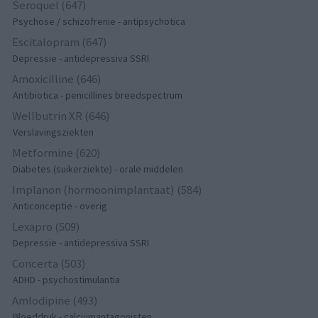
Seroquel (647)
Psychose / schizofrenie - antipsychotica
Escitalopram (647)
Depressie - antidepressiva SSRI
Amoxicilline (646)
Antibiotica - penicillines breedspectrum
Wellbutrin XR (646)
Verslavingsziekten
Metformine (620)
Diabetes (suikerziekte) - orale middelen
Implanon (hormoonimplantaat) (584)
Anticonceptie - overig
Lexapro (509)
Depressie - antidepressiva SSRI
Concerta (503)
ADHD - psychostimulantia
Amlodipine (493)
Bloeddruk - calciumantagonisten