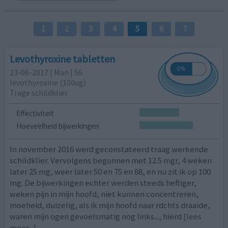
1
2
3
4
5
6
7
Levothyroxine tabletten
23-06-2017 | Man | 56
levothyroxine (100ug)
Trage schildklier
Effectiviteit
Hoeveelheid bijwerkingen
In november 2016 werd geconstateerd traag werkende
schildklier. Vervolgens begonnen met 12.5 mgr, 4 weken
later 25 mg, weer later 50 en 75 en 88, en nu zit ik op 100
mg. De bijwerkingen echter werden steeds heftiger,
weken pijn in mijn hoofd, niet kunnen concentreren,
moeheid, duizelig, als ik mijn hoofd naar rdchts draaide,
waren mijn ogen gevoelsmatig nog links..., hierd
[lees
meer...]