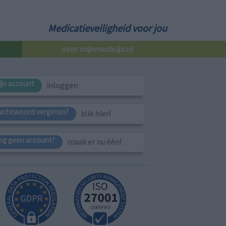
Medicatieveiligheid voor jou
over mijnmedicijn.nl
ijn account
inloggen
achtwoord vergeten?
klik hier!
og geen account?
maak er nu één!