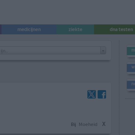
medicijnen
ziekte
dna testen
m
n...
w
n
X
Bij
Moeheid