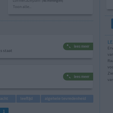
Lormetazepam
(46 meningen)
Toon alle...
LE
lees meer
Erv
ts staat
van
Raa
voo
Zie
lees meer
va
lacht
leeftijd
algehele tevredenheid
1