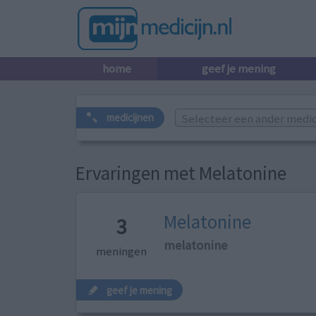
home
geef je mening
Selecteer een ander medicij
medicijnen
Ervaringen met Melatonine
Melatonine
3
melatonine
meningen
geef je mening