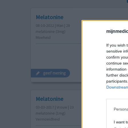
Melatonine
08-10-2022 | Man | 28
mijnmedici
melatonine (3mg)
Moeheid
If you wish 
sensitive in
confirm you
continue se
information 
geef mening
further disc
participants
Downstream 
Melatonine
03-03-2017 | Vrouw | 23
Persona
melatonine (1mg)
Vermoeidheid
I want t