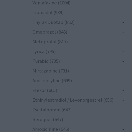
Venlafaxine (1004)
-
Tramadol (939)
-
Thyrax Duotab (882)
-
Omeprazol (848)
-
Metoprolol (817)
-
Lyrica (795)
-
Furabid (735)
-
Mirtazapine (731)
-
Amitriptyline (699)
-
Efexor (665)
-
Ethinylestradiol / Levonorgestrel (656)
-
Escitalopram (647)
-
Seroquel (647)
-
Amoxicilline (646)
-