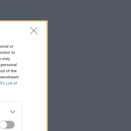
sonal or
ection to
ou may
 personal
out of the
 downstream
B’s List of