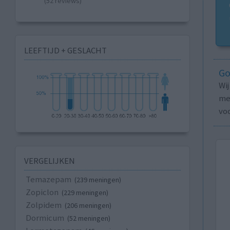
(52 reviews)
LEEFTIJD + GESLACHT
Go
Wi
med
vo
VERGELIJKEN
Temazepam
(239 meningen)
Zopiclon
(229 meningen)
Zolpidem
(206 meningen)
Dormicum
(52 meningen)