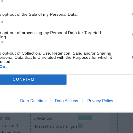
In
chreven
Effectiviteit
ie is ten
Hoeveelheid bijwerkingen
o opt-out of the Sale of my Personal Data.
 uur naar
In
half 1 in slaap. Dat hoeft probleem te zijn, maar
to opt-out of processing my Personal Data for Targeted
melatonine om mijn slaapritme naar voren te
ing.
In
o opt-out of Collection, Use, Retention, Sale, and/or Sharing
2 reacties
ersonal Data that Is Unrelated with the Purposes for which it
lected.
Out
CONFIRM
Data Deletion
Data Access
Privacy Policy
or de
Effectiviteit
 totaal 4
Hoeveelheid bijwerkingen
aak wakker.