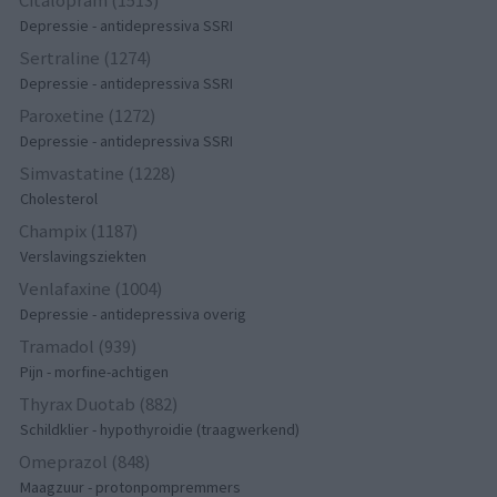
Citalopram (1513)
Depressie - antidepressiva SSRI
Sertraline (1274)
Depressie - antidepressiva SSRI
Paroxetine (1272)
Depressie - antidepressiva SSRI
Simvastatine (1228)
Cholesterol
Champix (1187)
Verslavingsziekten
Venlafaxine (1004)
Depressie - antidepressiva overig
Tramadol (939)
Pijn - morfine-achtigen
Thyrax Duotab (882)
Schildklier - hypothyroidie (traagwerkend)
Omeprazol (848)
Maagzuur - protonpompremmers