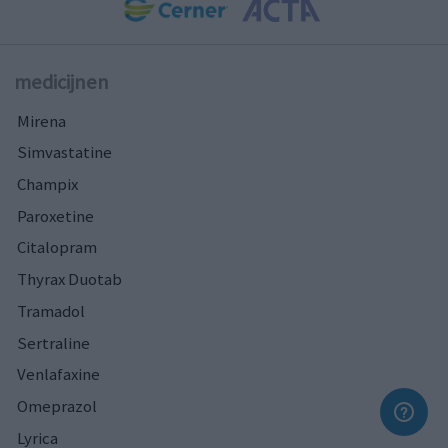
medicijnen
Mirena
Simvastatine
Champix
Paroxetine
Citalopram
Thyrax Duotab
Tramadol
Sertraline
Venlafaxine
Omeprazol
Lyrica