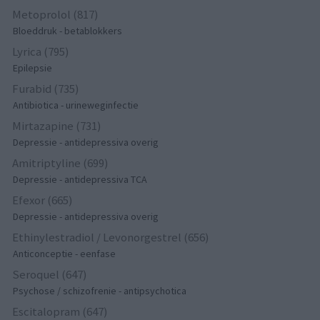
Metoprolol (817)
Bloeddruk - betablokkers
Lyrica (795)
Epilepsie
Furabid (735)
Antibiotica - urineweginfectie
Mirtazapine (731)
Depressie - antidepressiva overig
Amitriptyline (699)
Depressie - antidepressiva TCA
Efexor (665)
Depressie - antidepressiva overig
Ethinylestradiol / Levonorgestrel (656)
Anticonceptie - eenfase
Seroquel (647)
Psychose / schizofrenie - antipsychotica
Escitalopram (647)