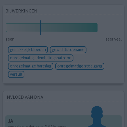
BIJWERKINGEN
geen
zeer veel
gemakkelijk bloeden
gewichtstoename
onregelmatig ademhalingspatroon
onregelmatige hartslag
onregelmatige stoelgang
versuft
INVLOED VAN DNA
JA
bepaalde variaties in DNA kunnen