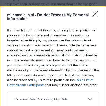
helpt wel om in slaap te vallen maar daarna heb je geen
controle over je dromen.
mijnmedicijn.nl -
Do Not Process My Personal
Information
0 reacties
geef mening
If you wish to opt-out of the sale, sharing to third parties, or
processing of your personal or sensitive information for
Melatonine
targeted advertising by us, please use the below opt-out
29-09-2022 | Man | 17
section to confirm your selection. Please note that after your
melatonine (5mg)
opt-out request is processed you may continue seeing
Slapeloosheid
interest-based ads based on personal information utilized by
us or personal information disclosed to third parties prior to
Effectiviteit
your opt-out. You may separately opt-out of the further
Hoeveelheid bijwerkingen
disclosure of your personal information by third parties on the
IAB’s list of downstream participants. This information may
Ik heb al een tijde last van een slecht slaapritme hebben
also be disclosed by us to third parties on the
IAB’s List of
en ik kreeg het gewoon echt niet goed. Van mijn vrienden
Downstream Participants
that may further disclose it to other
third parties.
wist ik dat zij wel eens melatonine gebruikte dus ik dacht
"dat kan handig zijn." Nu is het 3÷03 en ben ik klaar
Personal Data Processing Opt Outs
wakker na nachtmerries, hartkloppingen, rare geluiden