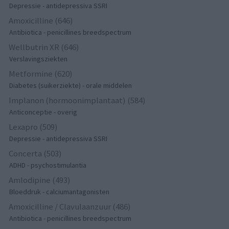
Depressie - antidepressiva SSRI
Amoxicilline (646)
Antibiotica - penicillines breedspectrum
Wellbutrin XR (646)
Verslavingsziekten
Metformine (620)
Diabetes (suikerziekte) - orale middelen
Implanon (hormoonimplantaat) (584)
Anticonceptie - overig
Lexapro (509)
Depressie - antidepressiva SSRI
Concerta (503)
ADHD - psychostimulantia
Amlodipine (493)
Bloeddruk - calciumantagonisten
Amoxicilline / Clavulaanzuur (486)
Antibiotica - penicillines breedspectrum