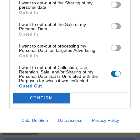
in mijn hoofd en een soort rillingen over mijn lichaam. Ik
I want to opt-out of the Sharing of my
denk dat mijn dosering niet goed w
[lees meer...]
personal data.
Opted In
0 reacties
geef mening
I want to opt-out of the Sale of my
Personal Data.
Opted In
Melatonine
I want to opt-out of processing my
Personal Data for Targeted Advertising.
28-08-2022 | Vrouw | 59
Opted In
melatonine (2mg)
Slapeloosheid
I want to opt-out of Collection, Use,
Retention, Sale, and/or Sharing of my
Personal Data that Is Unrelated with the
Effectiviteit
Purposes for which it was collected.
Opted Out
Hoeveelheid bijwerkingen
CONFIRM
Overactieve hersens zorgen ervoor dat ik niet in mijn
diepe slaap kom. Ik wil graag slapen maar mijn hersens
nemen het over
Data Deletion
Data Access
Privacy Policy
0 reacties
geef mening