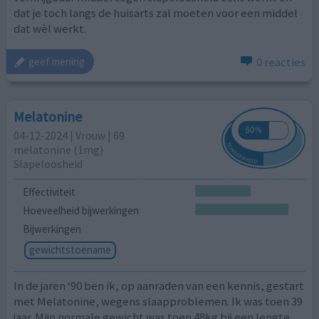
dat je toch langs de huisarts zal moeten voor een middel
dat wèl werkt.
0 reacties
geef mening
Melatonine
04-12-2024 | Vrouw | 69
melatonine (1mg)
Slapeloosheid
Effectiviteit
Hoeveelheid bijwerkingen
Bijwerkingen
gewichtstoename
In de jaren ‘90 ben ik, op aanraden van een kennis, gestart
met Melatonine, wegens slaapproblemen. Ik was toen 39
jaar. Mijn normale gewicht was toen 48kg bij een lengte