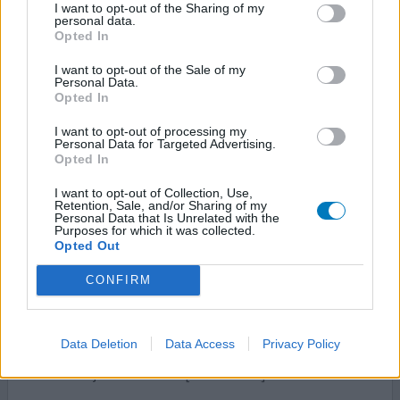
0 reacties
I want to opt-out of the Sharing of my
geef mening
personal data.
Opted In
I want to opt-out of the Sale of my
Champix
Personal Data.
Opted In
29-04-2021 | Man | 23
varenicline (0,5)
I want to opt-out of processing my
Stoppen met roken
Personal Data for Targeted Advertising.
Opted In
Effectiviteit
I want to opt-out of Collection, Use,
Hoeveelheid bijwerkingen
Retention, Sale, and/or Sharing of my
Personal Data that Is Unrelated with the
Purposes for which it was collected.
Via POH een stoppen met roken gesprek aangevraagd en
Opted Out
Champix voorgeschreven gekregen. Veel negatieve
verhalen gehoord over dit middel en de bijwerkingen
CONFIRM
hiervan. De eerste twee weken van de kuur naast
champix gerookt en stopdatum uitgekozen. De
stopdatum niet kunnen halen omdat na een aantal dagen
Data Deletion
Data Access
Privacy Policy
de sigarettenrook dermate misselijkmakend werd dat
het makkelijk was om de s
[lees meer...]