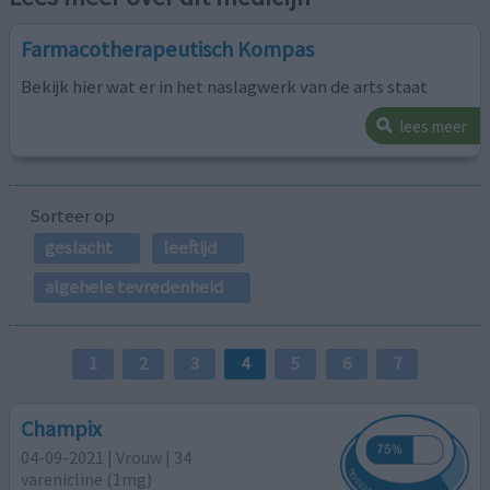
Farmacotherapeutisch Kompas
Bekijk hier wat er in het naslagwerk van de arts staat
lees meer
Sorteer op
geslacht
leeftijd
algehele tevredenheid
1
2
3
4
5
6
7
Champix
04-09-2021 | Vrouw | 34
varenicline (1mg)