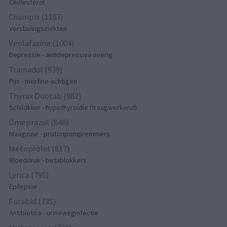
Cholesterol
Champix (1187)
Verslavingsziekten
Venlafaxine (1004)
Depressie - antidepressiva overig
Tramadol (939)
Pijn - morfine-achtigen
Thyrax Duotab (882)
Schildklier - hypothyroidie (traagwerkend)
Omeprazol (848)
Maagzuur - protonpompremmers
Metoprolol (817)
Bloeddruk - betablokkers
Lyrica (795)
Epilepsie
Furabid (735)
Antibiotica - urineweginfectie