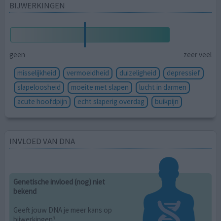
BIJWERKINGEN
geen
zeer veel
misselijkheid
vermoeidheid
duizeligheid
depressief
slapeloosheid
moeite met slapen
lucht in darmen
acute hoofdpijn
echt slaperig overdag
buikpijn
INVLOED VAN DNA
Genetische invloed (nog) niet
bekend
Geeft jouw DNA je meer kans op
bijwerkingen?