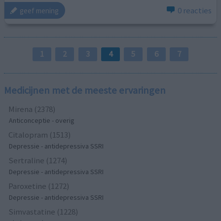
0 reacties
geef mening
1
2
3
4
5
6
7
Medicijnen met de meeste ervaringen
Mirena (2378)
Anticonceptie - overig
Citalopram (1513)
Depressie - antidepressiva SSRI
Sertraline (1274)
Depressie - antidepressiva SSRI
Paroxetine (1272)
Depressie - antidepressiva SSRI
Simvastatine (1228)