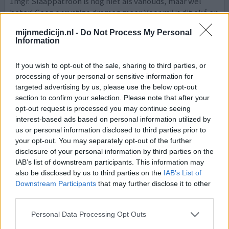
1mgr. Slaappatroon is nog niet als vanouds, maar wel
beter! Geen onrustige dromen meer. Voor mij is dit oké en
goed vol te houden. Ben blij dat ik gestopt ben met
mijnmedicijn.nl -
Do Not Process My Personal
roken. Als ik eerder op de hoogte was van dit mid
[lees
Information
meer...]
If you wish to opt-out of the sale, sharing to third parties, or
0 reacties
geef mening
processing of your personal or sensitive information for
targeted advertising by us, please use the below opt-out
section to confirm your selection. Please note that after your
Champix
opt-out request is processed you may continue seeing
interest-based ads based on personal information utilized by
30-05-2021 | Vrouw | 50
us or personal information disclosed to third parties prior to
varenicline (1mg)
your opt-out. You may separately opt-out of the further
Stoppen met roken
disclosure of your personal information by third parties on the
IAB’s list of downstream participants. This information may
Effectiviteit
also be disclosed by us to third parties on the
IAB’s List of
Hoeveelheid bijwerkingen
Downstream Participants
that may further disclose it to other
third parties.
Mijn partner heeft ook een beroerte gehad precies 17
dagen na gebruik van champix.
Personal Data Processing Opt Outs