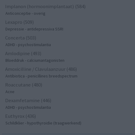
Implanon (hormoonimplantaat) (584)
Anticonceptie - overig
Lexapro (509)
Depressie - antidepressiva SSRI
Concerta (503)
ADHD - psychostimulantia
Amlodipine (493)
Bloeddruk - calciumantagonisten
Amoxicilline / Clavulaanzuur (486)
Antibiotica - penicillines breedspectrum
Roaccutane (480)
Acne
Dexamfetamine (446)
ADHD - psychostimulantia
Euthyrox (436)
Schildklier - hypothyroidie (traagwerkend)