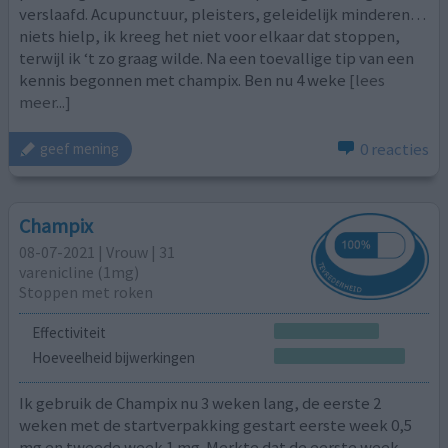
verslaafd. Acupunctuur, pleisters, geleidelijk minderen…
niets hielp, ik kreeg het niet voor elkaar dat stoppen,
terwijl ik ‘t zo graag wilde. Na een toevallige tip van een
kennis begonnen met champix. Ben nu 4 weke
[lees
meer...]
0 reacties
geef mening
Champix
08-07-2021 | Vrouw | 31
varenicline (1mg)
Stoppen met roken
Effectiviteit
Hoeveelheid bijwerkingen
Ik gebruik de Champix nu 3 weken lang, de eerste 2
weken met de startverpakking gestart eerste week 0,5
mg en tweede week 1 mg. Merkte dat de eerste week