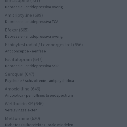
Mirtazapine (731)
Depressie - antidepressiva overig
Amitriptyline (699)
Depressie - antidepressiva TCA
Efexor (665)
Depressie - antidepressiva overig
Ethinylestradiol / Levonorgestrel (656)
Anticonceptie - eenfase
Escitalopram (647)
Depressie - antidepressiva SSRI
Seroquel (647)
Psychose / schizofrenie - antipsychotica
Amoxicilline (646)
Antibiotica - penicillines breedspectrum
Wellbutrin XR (646)
Verslavingsziekten
Metformine (620)
Diabetes (suikerziekte) - orale middelen