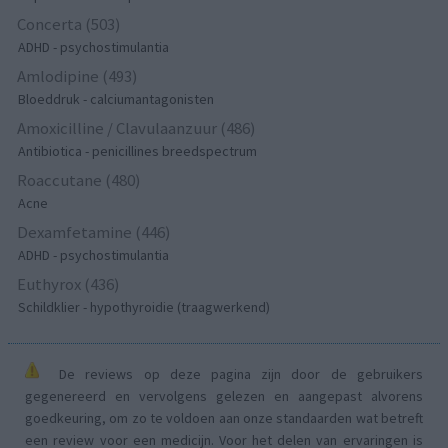
Concerta (503)
ADHD - psychostimulantia
Amlodipine (493)
Bloeddruk - calciumantagonisten
Amoxicilline / Clavulaanzuur (486)
Antibiotica - penicillines breedspectrum
Roaccutane (480)
Acne
Dexamfetamine (446)
ADHD - psychostimulantia
Euthyrox (436)
Schildklier - hypothyroidie (traagwerkend)
De reviews op deze pagina zijn door de gebruikers
gegenereerd en vervolgens gelezen en aangepast alvorens
goedkeuring, om zo te voldoen aan onze standaarden wat betreft
een review voor een medicijn. Voor het delen van ervaringen is