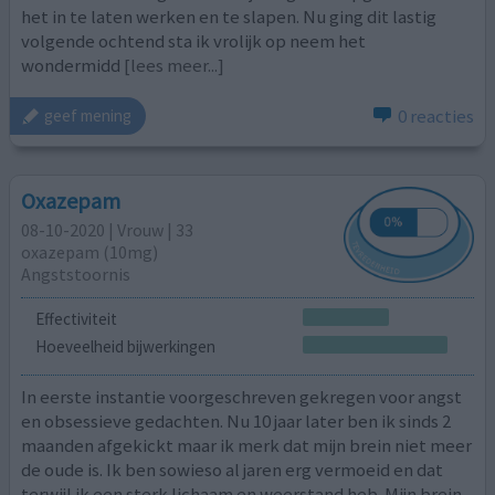
het in te laten werken en te slapen. Nu ging dit lastig
volgende ochtend sta ik vrolijk op neem het
wondermidd
[lees meer...]
0 reacties
geef mening
Oxazepam
08-10-2020 | Vrouw | 33
oxazepam (10mg)
Angststoornis
Effectiviteit
Hoeveelheid bijwerkingen
In eerste instantie voorgeschreven gekregen voor angst
en obsessieve gedachten. Nu 10 jaar later ben ik sinds 2
maanden afgekickt maar ik merk dat mijn brein niet meer
de oude is. Ik ben sowieso al jaren erg vermoeid en dat
terwijl ik een sterk lichaam en weerstand heb. Mijn brein