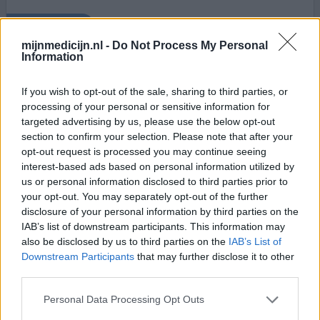
0 reacties
geef mening
mijnmedicijn.nl -
Do Not Process My Personal
Information
Oxazepam
If you wish to opt-out of the sale, sharing to third parties, or
09-07-2019 | Man | 26
processing of your personal or sensitive information for
oxazepam (10mg)
targeted advertising by us, please use the below opt-out
Angststoornis
section to confirm your selection. Please note that after your
opt-out request is processed you may continue seeing
Effectiviteit
interest-based ads based on personal information utilized by
Hoeveelheid bijwerkingen
us or personal information disclosed to third parties prior to
your opt-out. You may separately opt-out of the further
Pas alstublieft op met deze middelen. Op het moment
disclosure of your personal information by third parties on the
van gebruik werken ze erg goed, maar na verloop van tijd
IAB’s list of downstream participants. This information may
werken ze averechts. Voor mijn gebruik geen depressieve
also be disclosed by us to third parties on the
IAB’s List of
klachten, door de ontwenningsverschijnselen erg
Downstream Participants
that may further disclose it to other
depressief geworden. Gebruik dit middel dus niet
third parties.
structureel. De ontwenningsverschijnselen zijn
Personal Data Processing Opt Outs
verschrikkelijk. Benzodiazepine geven tijdelijk een
oplossing..