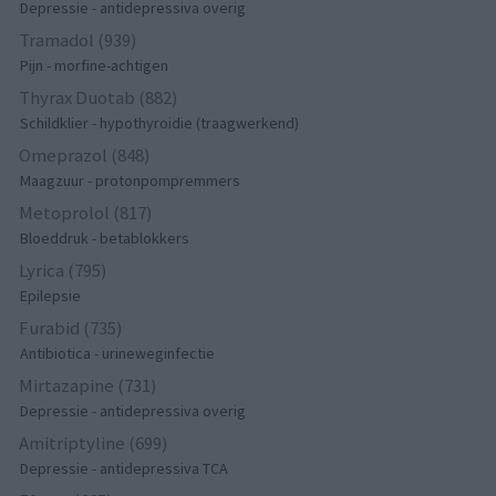
Depressie - antidepressiva overig
Tramadol (939)
Pijn - morfine-achtigen
Thyrax Duotab (882)
Schildklier - hypothyroidie (traagwerkend)
Omeprazol (848)
Maagzuur - protonpompremmers
Metoprolol (817)
Bloeddruk - betablokkers
Lyrica (795)
Epilepsie
Furabid (735)
Antibiotica - urineweginfectie
Mirtazapine (731)
Depressie - antidepressiva overig
Amitriptyline (699)
Depressie - antidepressiva TCA