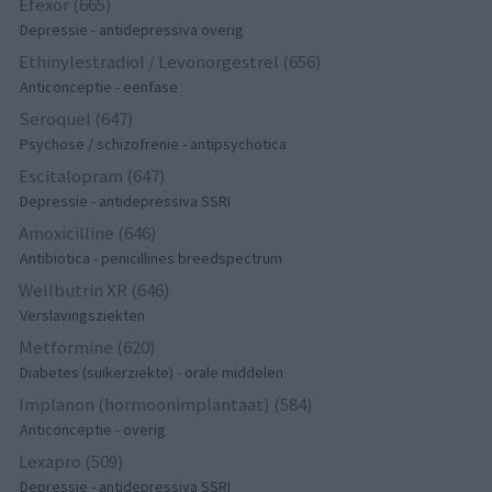
Efexor (665)
Depressie - antidepressiva overig
Ethinylestradiol / Levonorgestrel (656)
Anticonceptie - eenfase
Seroquel (647)
Psychose / schizofrenie - antipsychotica
Escitalopram (647)
Depressie - antidepressiva SSRI
Amoxicilline (646)
Antibiotica - penicillines breedspectrum
Wellbutrin XR (646)
Verslavingsziekten
Metformine (620)
Diabetes (suikerziekte) - orale middelen
Implanon (hormoonimplantaat) (584)
Anticonceptie - overig
Lexapro (509)
Depressie - antidepressiva SSRI