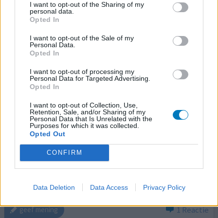
I want to opt-out of the Sharing of my
personal data.
Opted In
4 reacties
geef mening
I want to opt-out of the Sale of my
Personal Data.
Opted In
Oxazepam
18-06-2019 | Man | 18
I want to opt-out of processing my
Personal Data for Targeted Advertising.
oxazepam (10mg)
Opted In
Angststoornis
I want to opt-out of Collection, Use,
Effectiviteit
Retention, Sale, and/or Sharing of my
Personal Data that Is Unrelated with the
Hoeveelheid bijwerkingen
Purposes for which it was collected.
Opted Out
Ik krijg dit bij oplopende Spanning & Angst, en het werkt
CONFIRM
om die gevoelens te minderen, het werkt snel in. ik krijg
dit regelmatig voorgeschreven door de Huisartsenpost.
wel jammer dat de meeste voorschrijvers zeer terug
houdend zijn naar deze middelen.
Data Deletion
Data Access
Privacy Policy
1 Reactie
geef mening