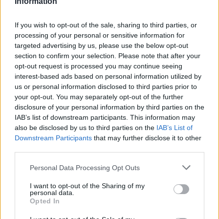
Information
Roaccutane (480)
Acne
If you wish to opt-out of the sale, sharing to third parties, or
processing of your personal or sensitive information for
Dexamfetamine (446)
targeted advertising by us, please use the below opt-out
ADHD - psychostimulantia
section to confirm your selection. Please note that after your
Euthyrox (436)
opt-out request is processed you may continue seeing
Schildklier - hypothyroidie (traagwerkend)
interest-based ads based on personal information utilized by
us or personal information disclosed to third parties prior to
your opt-out. You may separately opt-out of the further
De reviews op deze pagina zijn door de gebruikers
disclosure of your personal information by third parties on the
IAB’s list of downstream participants. This information may
gegenereerd en vervolgens gelezen en aangepast alvorens
also be disclosed by us to third parties on the
IAB’s List of
goedkeuring, om zo te voldoen aan onze standaarden wat betreft
Downstream Participants
that may further disclose it to other
een review voor een medicijn. Voor het delen van ervaringen is
third parties.
geen medische kennis noodzakelijk. Op deze manier geven de
reviews alleen een beeld van de ervaring van de schrijvers en niet
Personal Data Processing Opt Outs
die van de eigenaar van deze website. Denk er aan dat de
ervaringen kunnen verschillen van persoon tot persoon en dat u
I want to opt-out of the Sharing of my
personal data.
voor medisch advies altijd contact op moet nemen met uw arts of
Opted In
apotheker.