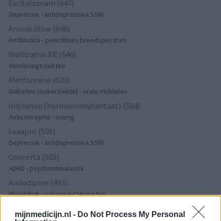
Escitalopram (647)
Depressie - antidepressiva SSRI
Amoxicilline (646)
Antibiotica - penicillines breedspectrum
Wellbutrin XR (646)
Verslavingsziekten
Metformine (620)
Diabetes (suikerziekte) - orale middelen
Implanon (hormoonimplantaat) (584)
Anticonceptie - overig
Lexapro (509)
Depressie - antidepressiva SSRI
Concerta (503)
ADHD - psychostimulantia
Amlodipine (493)
Bloeddruk - calciumantagonisten
Amoxicilline / Clavulaanzuur (486)
mijnmedicijn.nl -
Do Not Process My Personal
Antibiotica - penicillines breedspectrum