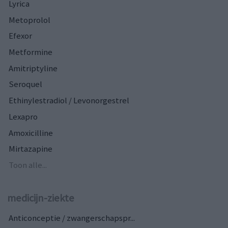
Lyrica
Metoprolol
Efexor
Metformine
Amitriptyline
Seroquel
Ethinylestradiol / Levonorgestrel
Lexapro
Amoxicilline
Mirtazapine
Toon alle...
medicijn-ziekte
Anticonceptie / zwangerschapspr...