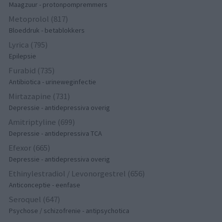
Maagzuur - protonpompremmers
Metoprolol (817)
Bloeddruk - betablokkers
Lyrica (795)
Epilepsie
Furabid (735)
Antibiotica - urineweginfectie
Mirtazapine (731)
Depressie - antidepressiva overig
Amitriptyline (699)
Depressie - antidepressiva TCA
Efexor (665)
Depressie - antidepressiva overig
Ethinylestradiol / Levonorgestrel (656)
Anticonceptie - eenfase
Seroquel (647)
Psychose / schizofrenie - antipsychotica