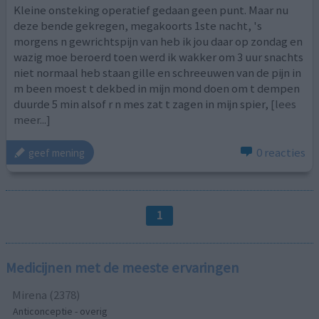
Kleine onsteking operatief gedaan geen punt. Maar nu
deze bende gekregen, megakoorts 1ste nacht, 's
morgens n gewrichtspijn van heb ik jou daar op zondag en
wazig moe beroerd toen werd ik wakker om 3 uur snachts
niet normaal heb staan gille en schreeuwen van de pijn in
m been moest t dekbed in mijn mond doen om t dempen
duurde 5 min alsof r n mes zat t zagen in mijn spier,
[lees
meer...]
0 reacties
geef mening
1
Medicijnen met de meeste ervaringen
Mirena (2378)
Anticonceptie - overig