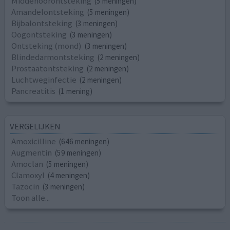
Middenoorontsteking
(5 meningen)
Amandelontsteking
(5 meningen)
Bijbalontsteking
(3 meningen)
Oogontsteking
(3 meningen)
Ontsteking (mond)
(3 meningen)
Blindedarmontsteking
(2 meningen)
Prostaatontsteking
(2 meningen)
Luchtweginfectie
(2 meningen)
Pancreatitis
(1 mening)
VERGELIJKEN
Amoxicilline
(646 meningen)
Augmentin
(59 meningen)
Amoclan
(5 meningen)
Clamoxyl
(4 meningen)
Tazocin
(3 meningen)
Toon alle...