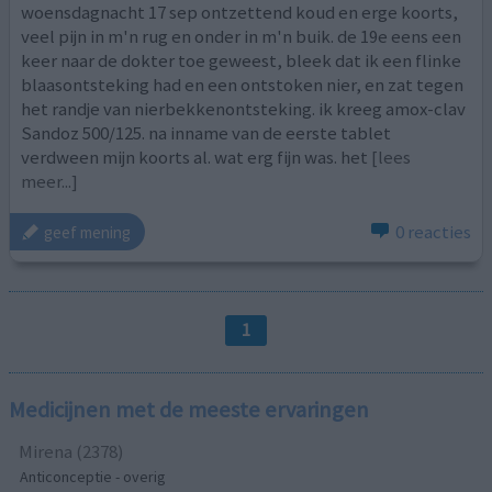
woensdagnacht 17 sep ontzettend koud en erge koorts,
veel pijn in m'n rug en onder in m'n buik. de 19e eens een
keer naar de dokter toe geweest, bleek dat ik een flinke
blaasontsteking had en een ontstoken nier, en zat tegen
het randje van nierbekkenontsteking. ik kreeg amox-clav
Sandoz 500/125. na inname van de eerste tablet
verdween mijn koorts al. wat erg fijn was. het
[lees
meer...]
0 reacties
geef mening
1
Medicijnen met de meeste ervaringen
Mirena (2378)
Anticonceptie - overig