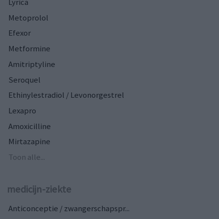
Lyrica
Metoprolol
Efexor
Metformine
Amitriptyline
Seroquel
Ethinylestradiol / Levonorgestrel
Lexapro
Amoxicilline
Mirtazapine
Toon alle...
medicijn-ziekte
Anticonceptie / zwangerschapspr...