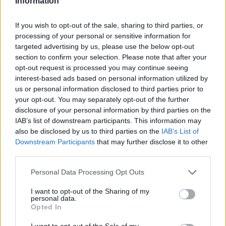
Escitalopram (647)
Information
Depressie - antidepressiva SSRI
If you wish to opt-out of the sale, sharing to third parties, or
Amoxicilline (646)
processing of your personal or sensitive information for
Antibiotica - penicillines breedspectrum
targeted advertising by us, please use the below opt-out
Wellbutrin XR (646)
section to confirm your selection. Please note that after your
Verslavingsziekten
opt-out request is processed you may continue seeing
interest-based ads based on personal information utilized by
Metformine (620)
us or personal information disclosed to third parties prior to
Diabetes (suikerziekte) - orale middelen
your opt-out. You may separately opt-out of the further
Implanon (hormoonimplantaat) (584)
disclosure of your personal information by third parties on the
Anticonceptie - overig
IAB’s list of downstream participants. This information may
also be disclosed by us to third parties on the
IAB’s List of
Lexapro (509)
Downstream Participants
that may further disclose it to other
Depressie - antidepressiva SSRI
third parties.
Concerta (503)
ADHD - psychostimulantia
Personal Data Processing Opt Outs
Amlodipine (493)
I want to opt-out of the Sharing of my
Bloeddruk - calciumantagonisten
personal data.
Opted In
Amoxicilline / Clavulaanzuur (486)
Antibiotica - penicillines breedspectrum
I want to opt-out of the Sale of my