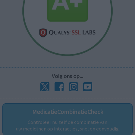
Volg ons op...
MedicatieCombinatieCheck
Controleer nu zelf de combinatie van
uw medicijnen op interacties, snel en eenvoudig.