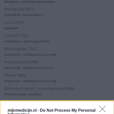
Maagzuur - protonpompremmers
Metoprolol (817)
Bloeddruk - betablokkers
Lyrica (795)
Epilepsie
Furabid (735)
Antibiotica - urineweginfectie
Mirtazapine (731)
Depressie - antidepressiva overig
Amitriptyline (699)
Depressie - antidepressiva TCA
Efexor (665)
Depressie - antidepressiva overig
Ethinylestradiol / Levonorgestrel (656)
Anticonceptie - eenfase
Seroquel (647)
Psychose / schizofrenie - antipsychotica
mijnmedicijn.nl -
Do Not Process My Personal